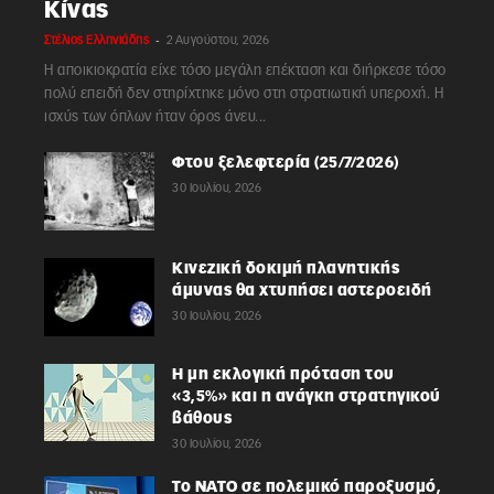
Κίνας
-
Στέλιος Ελληνιάδης
2 Αυγούστου, 2026
Η αποικιοκρατία είχε τόσο μεγάλη επέκταση και διήρκεσε τόσο
πολύ επειδή δεν στηρίχτηκε μόνο στη στρατιωτική υπεροχή. Η
ισχύς των όπλων ήταν όρος άνευ...
Φτου ξελεφτερία (25/7/2026)
30 Ιουλίου, 2026
Κινεζική δοκιμή πλανητικής
άμυνας θα χτυπήσει αστεροειδή
30 Ιουλίου, 2026
Η μη εκλογική πρόταση του
«3,5%» και η ανάγκη στρατηγικού
βάθους
30 Ιουλίου, 2026
Το ΝΑΤΟ σε πολεμικό παροξυσμό,