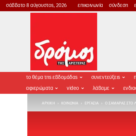
σάββατο 8 αύγουστος, 2026
επικοινωνία
σύνδεση
Δρόμος
της
Αριστεράς
το θέμα της εβδομάδας
συνεντεύξεις
π
αφιερώματα
video
λάβαμε
ενδι
ΑΡΧΙΚΉ
ΚΟΙΝΩΝΊΑ
ΕΡΓΑΣΊΑ
O ΣΑΜΑΡΆΣ ΣΤΟ 