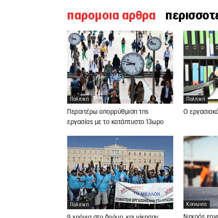
παρομοια αρθρα
περισσοτ
Πολιτική
Πολιτική
Περαιτέρω απορρύθμιση της
Ο εργασιακ
εργασίας με το κατάπτυστο 13ωρο
Κοινωνία
Πολιτική
Νεκρός εργ
9 χρόνια στο δρόμο, και νίκησαν