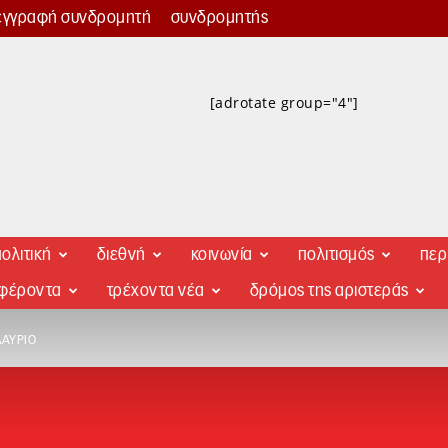
εγγραφή συνδρομητή
συνδρομητής
[adrotate group="4"]
ολιτική
διεθνή
κοινωνία
πολιτισμός
περ
αφέροντα
τρέχοντα νέα
δρόμος της αριστεράς
ΛΑΎΡΙΟ