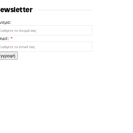
ewsletter
νομα:
mail:
*
Εγγραφή