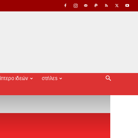
ίπτερο ιδεών
στήλες