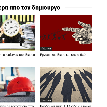
ερα απο τον δημιουργο
Πολιτική
ός μεσαίωνας του 13ωρου
Εργασιακά: 13ωρο και έχει ο Θεός
Πολιτική
άτης σε εργοστάσιο στον
Προδημοσίευση: Η Ελλάδα ως ειδική