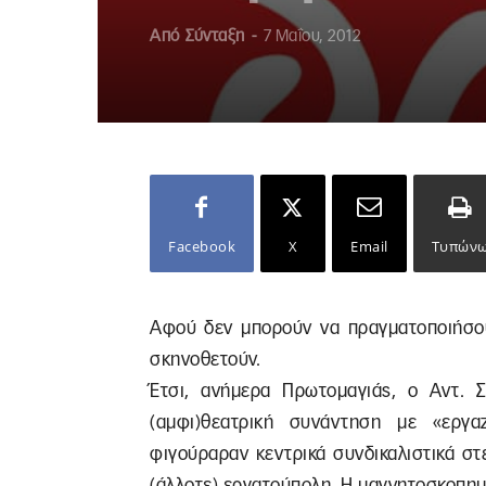
Από
Σύνταξη
-
7 Μαΐου, 2012
Facebook
X
Email
Τυπών
Αφού δεν μπορούν να πραγματοποιήσου
σκηνοθετούν.
Έτσι, ανήμερα Πρωτομαγιάς, ο Αντ. 
(αμφι)θεατρική συνάντηση με «εργ
φιγούραραν κεντρικά συνδικαλιστικά στ
(άλλοτε) εργατούπολη. Η μαγνητοσκοπημέ