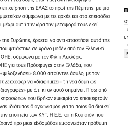
 επιχείρηση της ΕΛΑΣ το πρωί της Πέμπτης, με μια
n
μμετείχαν σύμφωνα με τις αρχές και στα επεισόδια
Ό
 μέχρι αυτή την ώρα την μεταφορά τους εκεί.
E
ο της Ευρώπης, έρχεται να αντικαταστήσει αυτό της
που φτιάχτηκε σε χρόνο μηδέν από τον Ελληνικό
ου ΟΗΕ, σύμφωνα με τον Φιλίπ Λεκλέρκ,
ΗΕ για τους Πρόσφυγες στην Ελλάδα, που
«φιλοξενήσει» 8.000 αιτούντες άσυλο, με τον
τ Ζεεχόφερ να «διαφημίζει» τη νέα δομή ως
ιαγραφές» με ό,τι κι αν αυτό σημαίνει. Πίσω από
 εκπροσώπων που βρήκαν ευκαιρία να επισκεφτούν
νας ιδιότυπος διαγκωνισμός για το ποιος θα διοικεί
την εποπτεία των ΚΥΤ; Η Ε.Ε. και η Κομισιόν που
Σχοινά προ μιας εβδομάδος εμφανιζόταν πρόθυμη