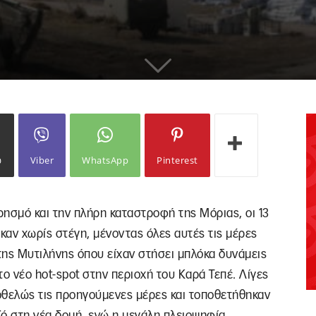
ω
Viber
WhatsApp
Pinterest
ρησμό και την πλήρη καταστροφή της Μόριας, οι 13
καν χωρίς στέγη, μένοντας όλες αυτές τις μέρες
της Μυτιλήνης όπου είχαν στήσει μπλόκα δυνάμεις
ο νέο hot-spot στην περιοχή του Καρά Τεπέ. Λίγες
οθελώς τις προηγούμενες μέρες και τοποθετήθηκαν
οϊό στη νέα δομή, ενώ η μεγάλη πλειοψηφία