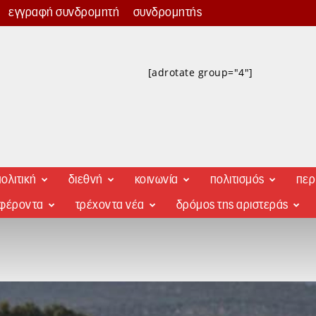
εγγραφή συνδρομητή
συνδρομητής
[adrotate group="4"]
ολιτική
διεθνή
κοινωνία
πολιτισμός
περ
αφέροντα
τρέχοντα νέα
δρόμος της αριστεράς