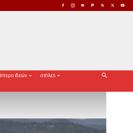
ίπτερο ιδεών
στήλες