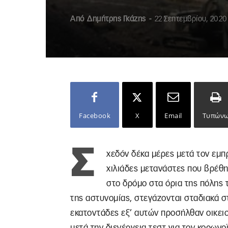
Από
Δημήτρης Γκάζης
-
22 Σεπτεμβρίου, 2020
Facebook
X
Email
Τυπών
Σ
χεδόν δέκα μέρες μετά τον εμπ
χιλιάδες μετανάστες που βρέθη
στο δρόμο στα όρια της πόλης 
της αστυνομίας, στεγάζονται σταδιακά στ
εκατοντάδες εξ’ αυτών προσήλθαν οικει
μετά την διενέργεια τεστ για τον κορων