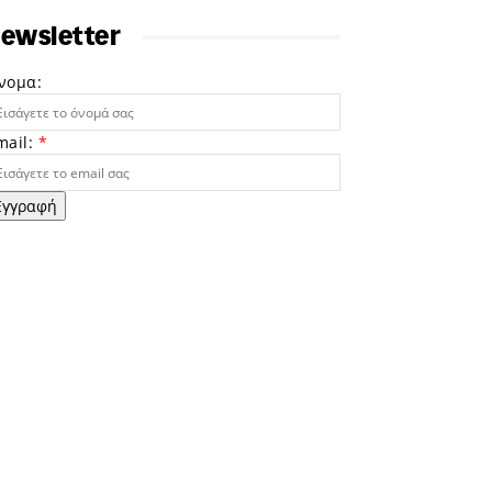
ewsletter
νομα:
mail:
*
Εγγραφή