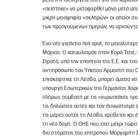
«πείστηκε» να μεταφερθεί μόνο μετά από
μικρή μειοψηφία «σκληρών» οι οποίοι συ
των προηγούμενων ημερών, να αρνούνται
Ένα νέο γιγάντιο hot-spot, το μεγαλύτερ
Μόριας. Ο καταυλισμός στον Καρά Τεπέ, 
Στρατό, υπό την εποπτεία της Ε.Ε. και τ
αντιπρόσωπο του Ύπατου Αρμοστή του Ο
επισκέφτηκε τη Λέσβο, μπορεί άμεσα να 
υπουργό Εσωτερικών της Γερμανίας Χορσ
πλήρως συμβατή με τις «ευρωπαϊκές προδ
τις δηλώσεις αυτές και τον συνωστισμό
τις μέρες αυτές τη Λέσβο, κρύβεται και έ
τη νέα δομή. Ο ΟΗΕ που έχει μέχρι τώρα 
δια στόματος του επιτρόπου Μαργαρίτη 