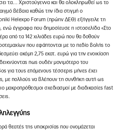
ει τα… Χριστούγεννα και θα ολοκληρωθεί ως το
ιγμό βέβαια καθώς την ίδια στιγμή ο
niki Helexpo Forum (πρώην ΔΕΘ) εξήγγειλε τη
, ενώ έγγραφα που δημοσίευσε η ιστοσελίδα «Στο
ρα από τα 142 χιλιάδες ευρώ που θα δοθούν
γροτεμαχίων που εφάπτονται με το πεδίο βολής το
εσμεύει ακόμη 2,75 εκατ. ευρώ για την ενοικίαση
οδεικνύοντας πως ουδέν μονιμότερο του
ος για τους επόμενους τέσσερις μήνες έχει
ς, με πολλούς να βλέπουν τη συνθήκη αυτή ως
ιο μακροπρόθεσμοι σχεδιασμοί με διαδικασίες fast
σεις.
λληλεγγύης
φορά θεατές της υποκρισίας που ονομάζεται