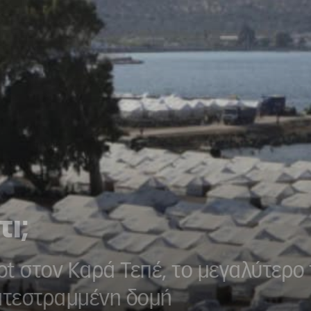
τι;
pot στον Καρά Τεπέ, το μεγαλύτερο
κατεστραμμένη δομή