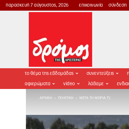
παρασκευή 7 αύγουστος, 2026
επικοινωνία
σύνδεση
Δρόμος
της
Αριστεράς
το θέμα της εβδομάδας
συνεντεύξεις
π
αφιερώματα
video
λάβαμε
ενδι
ΑΡΧΙΚΉ
ΠΟΛΙΤΙΚΉ
ΜΕΤΆ ΤΗ ΜΌΡΙΑ ΤΙ;