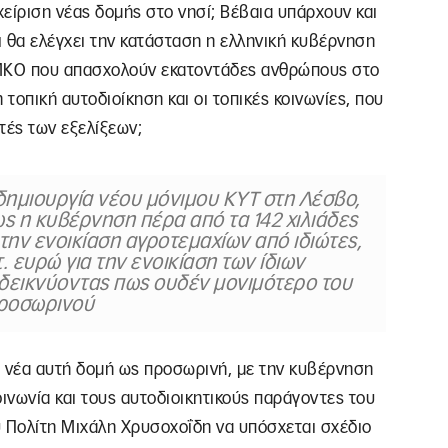
χείριση νέας δομής στο νησί; Βέβαια υπάρχουν και
 θα ελέγχει την κατάσταση η ελληνική κυβέρνηση
ν ΜΚΟ που απασχολούν εκατοντάδες ανθρώπους στο
η τοπική αυτοδιοίκηση και οι τοπικές κοινωνίες, που
ατές των εξελίξεων;
δημιουργία νέου μόνιμου ΚΥΤ στη Λέσβο,
 η κυβέρνηση πέρα από τα 142 χιλιάδες
την ενοικίαση αγροτεμαχίων από ιδιώτες,
. ευρώ για την ενοικίαση των ίδιων
δεικνύοντας πως ουδέν μονιμότερο του
ροσωρινού
η νέα αυτή δομή ως προσωρινή, με την κυβέρνηση
οινωνία και τους αυτοδιοικητικούς παράγοντες του
υ Πολίτη Μιχάλη Χρυσοχοΐδη να υπόσχεται σχέδιο