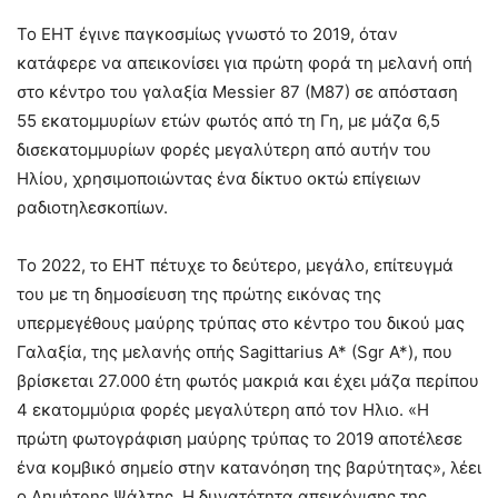
Το EHT έγινε παγκοσμίως γνωστό το 2019, όταν
κατάφερε να απεικονίσει για πρώτη φορά τη μελανή οπή
στο κέντρο του γαλαξία Messier 87 (M87) σε απόσταση
55 εκατομμυρίων ετών φωτός από τη Γη, με μάζα 6,5
δισεκατομμυρίων φορές μεγαλύτερη από αυτήν του
Ηλίου, χρησιμοποιώντας ένα δίκτυο οκτώ επίγειων
ραδιοτηλεσκοπίων.
Το 2022, το EHT πέτυχε το δεύτερο, μεγάλο, επίτευγμά
του με τη δημοσίευση της πρώτης εικόνας της
υπερμεγέθους μαύρης τρύπας στο κέντρο του δικού μας
Γαλαξία, της μελανής οπής Sagittarius A* (Sgr A*), που
βρίσκεται 27.000 έτη φωτός μακριά και έχει μάζα περίπου
4 εκατομμύρια φορές μεγαλύτερη από τον Ηλιο. «Η
πρώτη φωτογράφιση μαύρης τρύπας το 2019 αποτέλεσε
ένα κομβικό σημείο στην κατανόηση της βαρύτητας», λέει
ο Δημήτρης Ψάλτης. Η δυνατότητα απεικόνισης της