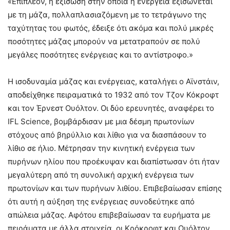
«Επιπλέον, η εξίσωση στην οποία η ενέργεια εξισώνεται
με τη μάζα, πολλαπλασιαζόμενη με το τετράγωνο της
ταχύτητας του φωτός, έδειξε ότι ακόμα και πολύ μικρές
ποσότητες μάζας μπορούν να μετατραπούν σε πολύ
μεγάλες ποσότητες ενέργειας και το αντίστροφο.»
Η ισοδυναμία μάζας και ενέργειας, καταλήγει ο Αϊνστάιν,
αποδείχθηκε πειραματικά το 1932 από τον Τζον Κόκροφτ
και τον Έρνεστ Ουόλτον. Οι δύο ερευνητές, αναφέρει το
IFL Science, βομβάρδισαν με μια δέσμη πρωτονίων
στόχους από βηρύλλιο και λίθιο για να διασπάσουν το
λίθιο σε ήλιο. Μέτρησαν την κινητική ενέργεια των
πυρήνων ηλίου που προέκυψαν και διαπίστωσαν ότι ήταν
μεγαλύτερη από τη συνολική αρχική ενέργεια των
πρωτονίων και των πυρήνων λιθίου. Επιβεβαίωσαν επίσης
ότι αυτή η αύξηση της ενέργειας συνοδεύτηκε από
απώλεια μάζας. Αφότου επιβεβαίωσαν τα ευρήματα με
πειράματα με άλλα στοιχεία, οι Κρόκροφτ και Ουόλτον