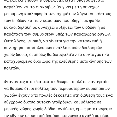
να μας εξηγήσουν τι συμφωνίες είχαν υπογράψει στο
παρελθόν και το τι ακριβώς θα γίνει με τη συνεχώς
μειούμενη κυκλοφορία των οχημάτων λόγω του κόστους
των διοδίων και των καυσίμων που οδηγεί σε φαύλο
κύκλο, δηλαδή σε συνεχείς αυξήσεις των διοδίων ή σε
παράταση των συμβάσεων υπέρ των παραχωρησιούχων.
Ούτε λόγος, φυσικά, να γίνεται για την κατασκευή ή
συντήρηση παράπλευρων εναλλακτικών διαδροµών
χωρίς διόδια, οι οποίες θα διασφάλιζαν το συνταγµατικά
κατοχυρωµένο δικαίωµα της ελεύθερης µετακίνησης των
πολιτών.
Φτάνοντας στο «δια ταύτα» θεωρώ απολύτως αναγκαίο
να θυμίσω ότι οι πολίτες των περισσότερων ευρωπαϊκών
χωρών έχουν από πολλές δεκαετίες στη διάθεσή τους ένα
σύγχρονο δίκτυο αυτοκινητοδρόμων και μάλιστα σε
μερικές χώρες χωρίς διόδια. Αντίθετα, εμείς μετατρέψαμε
τις εθνικές οδούς από δημόσιο κοινωνικό αγαθό σε μέσο