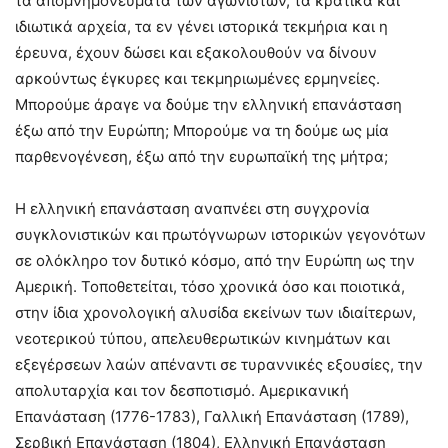
τα απομνημονεύματα των αγωνιστών, τα κρατικά και
ιδιωτικά αρχεία, τα εν γένει ιστορικά τεκμήρια και η
έρευνα, έχουν δώσει και εξακολουθούν να δίνουν
αρκούντως έγκυρες και τεκμηριωμένες ερμηνείες.
Μπορούμε άραγε να δούμε την ελληνική επανάσταση
έξω από την Ευρώπη; Μπορούμε να τη δούμε ως μία
παρθενογένεση, έξω από την ευρωπαϊκή της μήτρα;
Η ελληνική επανάσταση αναπνέει στη συγχρονία
συγκλονιστικών και πρωτόγνωρων ιστορικών γεγονότων
σε ολόκληρο τον δυτικό κόσμο, από την Ευρώπη ως την
Αμερική. Τοποθετείται, τόσο χρονικά όσο και ποιοτικά,
στην ίδια χρονολογική αλυσίδα εκείνων των ιδιαίτερων,
νεοτερικού τύπου, απελευθερωτικών κινημάτων και
εξεγέρσεων λαών απέναντι σε τυραννικές εξουσίες, την
απολυταρχία και τον δεσποτισμό. Αμερικανική
Επανάσταση (1776-1783), Γαλλική Επανάσταση (1789),
Σερβική Επανάσταση (1804), Ελληνική Επανάσταση