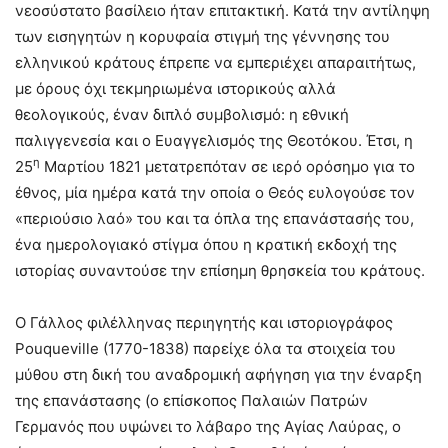
νεοσύστατο βασίλειο ήταν επιτακτική. Κατά την αντίληψη
των εισηγητών η κορυφαία στιγμή της γέννησης του
ελληνικού κράτους έπρεπε να εμπεριέχει απαραιτήτως,
με όρους όχι τεκμηριωμένα ιστορικούς αλλά
θεολογικούς, έναν διπλό συμβολισμό: η εθνική
παλιγγενεσία και ο Ευαγγελισμός της Θεοτόκου. Έτσι, η
η
25
Μαρτίου 1821 μετατρεπόταν σε ιερό ορόσημο για το
έθνος, μία ημέρα κατά την οποία ο Θεός ευλογούσε τον
«περιούσιο λαό» του και τα όπλα της επανάστασής του,
ένα ημερολογιακό στίγμα όπου η κρατική εκδοχή της
ιστορίας συναντούσε την επίσημη θρησκεία του κράτους.
Ο Γάλλος φιλέλληνας περιηγητής και ιστοριογράφος
Pouqueville (1770-1838) παρείχε όλα τα στοιχεία του
μύθου στη δική του αναδρομική αφήγηση για την έναρξη
της επανάστασης (ο επίσκοπος Παλαιών Πατρών
Γερμανός που υψώνει το λάβαρο της Αγίας Λαύρας, ο