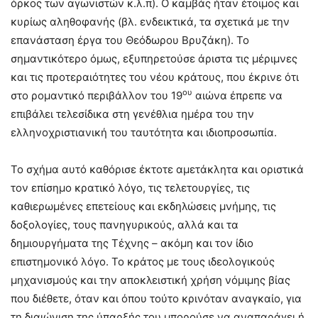
όρκος των αγωνιστών κ.λ.π). Ο καμβάς ήταν έτοιμος και
κυρίως αληθοφανής (βλ. ενδεικτικά, τα σχετικά με την
επανάσταση έργα του Θεόδωρου Βρυζάκη). Το
σημαντικότερο όμως, εξυπηρετούσε άριστα τις μέριμνες
και τις προτεραιότητες του νέου κράτους, που έκρινε ότι
ου
στο ρομαντικό περιβάλλον του 19
αιώνα έπρεπε να
επιβάλει τελεσίδικα στη γενέθλια ημέρα του την
ελληνοχριστιανική του ταυτότητα και ιδιοπροσωπία.
Το σχήμα αυτό καθόρισε έκτοτε αμετάκλητα και οριστικά
τον επίσημο κρατικό λόγο, τις τελετουργίες, τις
καθιερωμένες επετείους και εκδηλώσεις μνήμης, τις
δοξολογίες, τους πανηγυρικούς, αλλά και τα
δημιουργήματα της Τέχνης – ακόμη και τον ίδιο
επιστημονικό λόγο. Το κράτος με τους ιδεολογικούς
μηχανισμούς και την αποκλειστική χρήση νόμιμης βίας
που διέθετε, όταν και όπου τούτο κρινόταν αναγκαίο, για
τη διαιώνιση της ύπαρξής του μπορούσε να αναπαράγει ή