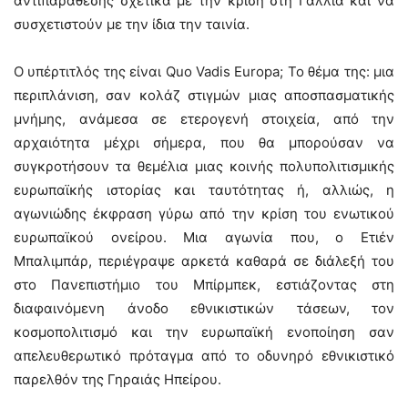
αντιπαράθεσης σχετικά με την κρίση στη Γαλλία και να
συσχετιστούν με την ίδια την ταινία.
Ο υπέρτιτλός της είναι Quo Vadis Europa; Το θέμα της: μια
περιπλάνιση, σαν κολάζ στιγμών μιας αποσπασματικής
μνήμης, ανάμεσα σε ετερογενή στοιχεία, από την
αρχαιότητα μέχρι σήμερα, που θα μπορούσαν να
συγκροτήσουν τα θεμέλια μιας κοινής πολυπολιτισμικής
ευρωπαϊκής ιστορίας και ταυτότητας ή, αλλιώς, η
αγωνιώδης έκφραση γύρω από την κρίση του ενωτικού
ευρωπαϊκού ονείρου. Μια αγωνία που, ο Ετιέν
Μπαλιμπάρ, περιέγραψε αρκετά καθαρά σε διάλεξή του
στο Πανεπιστήμιο του Μπίρμπεκ, εστιάζοντας στη
διαφαινόμενη άνοδο εθνικιστικών τάσεων, τον
κοσμοπολιτισμό και την ευρωπαϊκή ενοποίηση σαν
απελευθερωτικό πρόταγμα από το οδυνηρό εθνικιστικό
παρελθόν της Γηραιάς Ηπείρου.