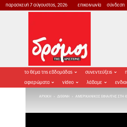
παρασκευή 7 αύγουστος, 2026
επικοινωνία
σύνδεση
Δρόμος
της
Αριστεράς
το θέμα της εβδομάδας
συνεντεύξεις
π
αφιερώματα
video
λάβαμε
ενδι
ΑΡΧΙΚΉ
ΔΙΕΘΝΉ
ΑΜΕΡΙΚΑΝΙΚΌΣ ΕΦΙΆΛΤΗΣ ΣΤΗ 