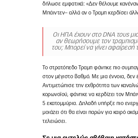
δήλωσε εμφατικά: «Δεν θέλουμε κανένα
Μπάιντεν– αλλά αν ο Τραμπ κερδίσει άλλ
Οι ΗΠΑ έχουν στο DNA τους μι
αν θεωρήσουμε τον τραμπισμό
του; Μπορεί να γίνει αφαίρεσή 
Το στρατόπεδο Τραμπ φάνηκε πιο συμπαγέ
στον μέγιστο βαθμό. Με μια έννοια, δεν
Αντιμετώπισε την εχθρότητα των καναλι
κορωνοϊού, φάνηκε να κερδίζει τον Μπάι
5 εκατομμύρια. Δηλαδή υπήρξε πιο ενεργό
μοιάζει ότι θα είναι παρών για καιρό ακό
τελειώσει.