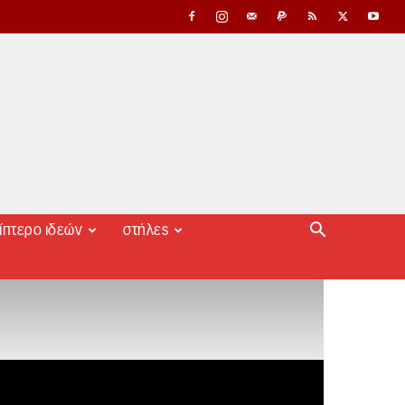
ίπτερο ιδεών
στήλες