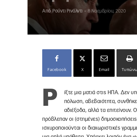
Από
Ρούντι Ρινάλντι
-
8 Νοεμβρίου, 2020
Facebook
X
Email
Τυπών
Ρ
ίξτε μια ματιά στις ΗΠΑ. Δεν υ
πόλωση, αβεβαιότητα, συνθήκε
αδιέξοδα, αλλά τα επιτείνουν. 
πρόβλεπαν οι (στημένες) δημοσκοπήσεις,
ισχυροποιούνται οι διαχωριστικές γραμμ
μια απλή υπόθεση. Υπάρχει λοιπόν ένα «γ