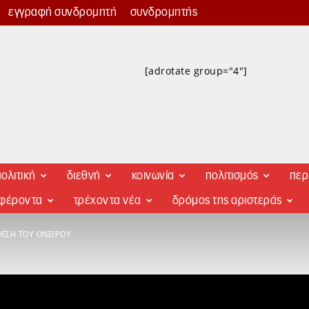
εγγραφή συνδρομητή
συνδρομητής
[adrotate group="4"]
ολιτική
διεθνή
κοινωνία
πολιτισμός
περ
αφέροντα
τρέχοντα νέα
δρόμος της αριστεράς
ΘΈΣΗ ΤΟΥ ΟΝΕΊΡΟΥ