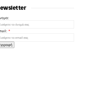
ewsletter
νομα:
mail:
*
Εγγραφή