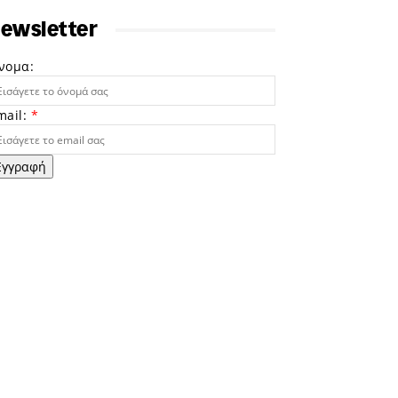
ewsletter
νομα:
mail:
*
Εγγραφή