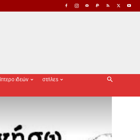
ίπτερο ιδεών
στήλες