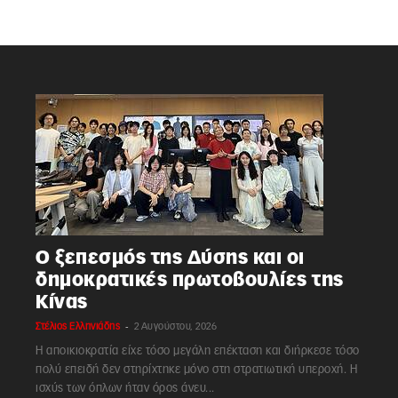
Ο ξεπεσμός της Δύσης και οι
δημοκρατικές πρωτοβουλίες της
Κίνας
-
Στέλιος Ελληνιάδης
2 Αυγούστου, 2026
Η αποικιοκρατία είχε τόσο μεγάλη επέκταση και διήρκεσε τόσο
πολύ επειδή δεν στηρίχτηκε μόνο στη στρατιωτική υπεροχή. Η
ισχύς των όπλων ήταν όρος άνευ...