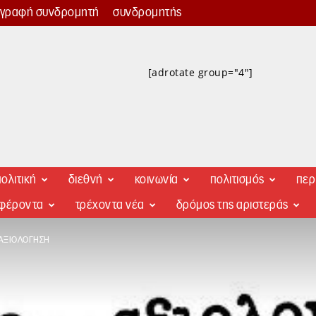
γγραφή συνδρομητή
συνδρομητής
[adrotate group="4"]
ολιτική
διεθνή
κοινωνία
πολιτισμός
περ
αφέροντα
τρέχοντα νέα
δρόμος της αριστεράς
 ΑΞΙΟΛΌΓΗΣΗ