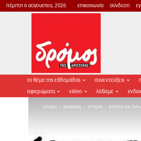
πέμπτη 6 αύγουστος, 2026
επικοινωνία
σύνδεση
ε
Δρόμος
της
Αριστεράς
το θέμα της εβδομάδας
συνεντεύξεις
π
αφιερώματα
video
λάβαμε
ενδι
ΑΡΧΙΚΉ
ΚΟΙΝΩΝΊΑ
ΕΡΓΑΣΊΑ
ΚΌΝΤΡΑ ΓΙΑ ΤΗΝ