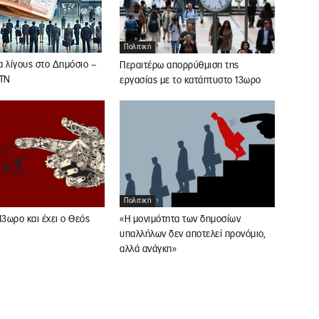
Πολιτική
 λίγους στο Δημόσιο –
Περαιτέρω απορρύθμιση της
 ΤΝ
εργασίας με το κατάπτυστο 13ωρο
Πολιτική
13ωρο και έχει ο Θεός
«Η μονιμότητα των δημοσίων
υπαλλήλων δεν αποτελεί προνόμιο,
αλλά ανάγκη»