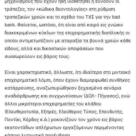
μηχανισμούς που έχουν ήδη υιοθετήσει ή ευνοούν οι
τράπεζες, τον «κώδικα δεοντολογίας» στη ρύθμιση
τραπεζικών χρεών και το σχέδιο του ΤΧΣ για την bad
bank. Φαίνεται, ωστόσο, ότι είναι από καιρό εις γνώσιν
διακεκριμένων κύκλων της επιχειρηματικής διαπλοκής οι
οποίοι αντιμετωπίζουν με αταραξία τα βουνά χρεών κάθε
είδους, αλλά και δικαστικών αποφάσεων που
συσσωρεύουν εις βάρος τους.
Είναι χαρακτηριστικό, άλλωστε, ότι ιδιαίτερα στο μιντιακό
επιχειρηματικό λόμπι, όπου έχουν διαμορφωθεί συνθήκες
κατάρρευσης, αναζωπυρώθηκαν ξεχασμένα σενάρια
αναδιάρθρωσης και συγχωνεύσεων (ΔΟΛ- Πήγασος), ενώ
άλλοι μικρότεροι επιχειρηματίες του κλάδου
(Ελευθεροτυπία, Εξπρές, Ελεύθερος Τύπος, Επενδυτής,
Ποντίκι, Κέρδος κ.ά.) ροκανίζουν τον χρόνο εις βάρος
εκατοντάδων απλήρωτων εργαζόμενων περιμένοντας
κάποια λυτρωτική παρέμβαση.