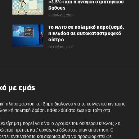
«3,5%» και η ανάγκη στρατηγικού
βάθους
30 Ιουλίου, 2026
Το ΝΑΤΟ σε πολεμικό παροξυσμό,
η Ελλάδα σε αυτοκαταστροφικό
οίστρο
28 Ιουλίου, 2026
κά με εμάς
κή πληροφόρηση και βήμα διαλόγου για τα κοινωνικά κινήματα
λλογική πολιτική δράση. Κάθε Σάββατο έως και Τρίτη στα
.
 εγχείρημα μπορεί να είναι ο Δρόμος του δεύτερου κύκλου; Σε
ρώτημα πρέπει, κατ’ αρχάς, να δώσουμε μιαν απάντηση. Ο
έπει ενσυνείδητα και σχεδιασμένα να προσδιοριστεί ως