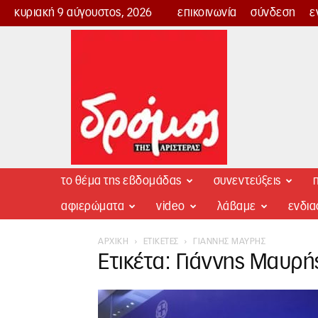
κυριακή 9 αύγουστος, 2026
επικοινωνία
σύνδεση
ε
Δρόμος
της
Αριστεράς
το θέμα της εβδομάδας
συνεντεύξεις
π
αφιερώματα
video
λάβαμε
ενδι
ΑΡΧΙΚΉ
ΕΤΙΚΈΤΕΣ
ΓΙΆΝΝΗΣ ΜΑΥΡΉΣ
Ετικέτα: Γιάννης Μαυρή