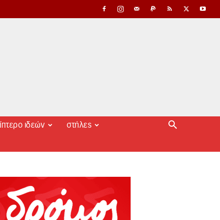
ίπτερο ιδεών
στήλες