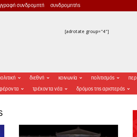
γγραφή συνδρομητή
συνδρομητής
[adrotate group="4"]
ολιτική
διεθνή
κοινωνία
πολιτισμός
περ
αφέροντα
τρέχοντα νέα
δρόμος της αριστεράς
ς