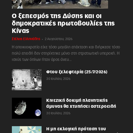
Ο ξεπεσμός της Δύσης και οι
δημοκρατικές πρωτοβουλίες της
Κίνας
-
Στέλιος Ελληνιάδης
2 Αυγούστου, 2026
Η αποικιοκρατία είχε τόσο μεγάλη επέκταση και διήρκεσε τόσο
πολύ επειδή δεν στηρίχτηκε μόνο στη στρατιωτική υπεροχή. Η
ισχύς των όπλων ήταν όρος άνευ...
Φτου ξελεφτερία (25/7/2026)
30 Ιουλίου, 2026
Κινεζική δοκιμή πλανητικής
άμυνας θα χτυπήσει αστεροειδή
30 Ιουλίου, 2026
Η μη εκλογική πρόταση του