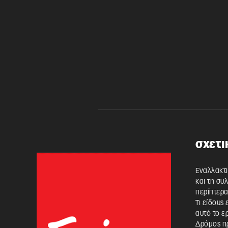
σχετι
Εναλλακτι
και τη συ
περίπτερα
Τι είδους
αυτό το ε
Δρόμος πρ