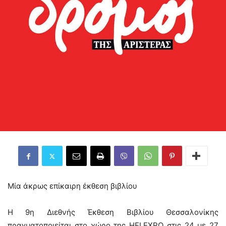
Μία άκρως επίκαιρη έκθεση βιβλίου
H 9η Διεθνής Έκθεση Βιβλίου Θεσσαλονίκης
πραγματοποιείται στο χώρο της HELEXPO στις 24 με 27