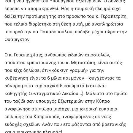
και η νέα ηγεσία του Υπουργείου Εξωτερικών. Ο Δένδιας
έπρεπε να απομακρυνθεί. Ήδη η τουρκική πλευρά είχε
δείξει την προτίμησή της στο πρόσωπο του κ. Γεραπετρίτη,
που τελικά διορίστηκε στη θέση αυτή, με αναπληρώτρια
υπουργό την κα Παπαδοπούλου, πρέσβη μέχρι τώρα στην
Ουάσιγκτον.
Ο κ. Γεραπετρίτης, άνθρωπος ειδικών αποστολών,
απολύτου εμπιστοσύνης του κ. Μητσοτάκη, είναι αυτός
που είχε δηλώσει ότι «κόκκινη γραμμή» για την
κυβέρνηση είναι τα 6 μίλια και μόνον – συγχέοντας τα
σύνορα με τα κυριαρχικά δικαιώματα (και είναι
καθηγητής Συνταγματικού Δικαίου…). Μάλιστα στο πρώτο
του ταξίδι σαν υπουργός Εξωτερικών στην Κύπρο
αναφώνησε ότι «τώρα υπάρχει μια ιστορική ευκαιρία
επίλυσης του Κυπριακού», αναφερόμενος σε νέες
εκδοχές σχεδίων Ανάν που ετοιμάζονται από βρετανικής
και αμερικανικής πλευράς!