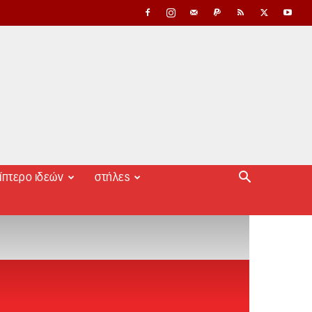
ίπτερο ιδεών
στήλες