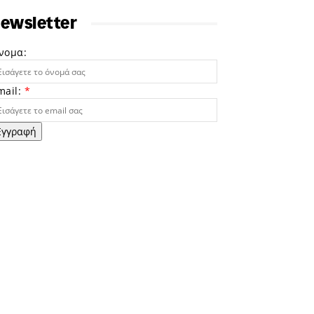
ewsletter
νομα:
mail:
*
Εγγραφή