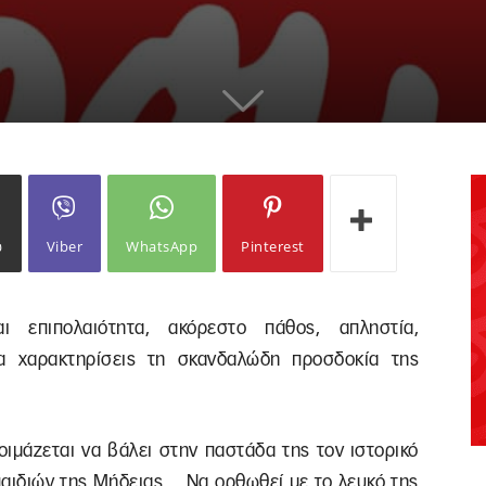
ω
Viber
WhatsApp
Pinterest
ι επιπολαιότητα, ακόρεστο πάθος, απληστία,
να χαρακτηρίσεις τη σκανδαλώδη προσδοκία της
οιμάζεται να βάλει στην παστάδα της τον ιστορικό
παιδιών της Μήδειας… Να ορθωθεί με το λευκό της