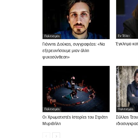
Εν Τέλει
Πολιτισμός
Έγκλημα κατ
Γιάννης Δούκας, συγγραφέας: «Να
εξερευνήσουμε μιαν άλλη
ψυχοσύνθεση»
Πολιτισμός
Πολιτισμός
Οι Χρωματιστές Ιστορίες του Στράτη
Σύλλας Τζου
Μυριβήλη
ιδιοσυγκρα