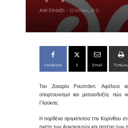
Από
Σύνταξη
-
22 Ιουλίου, 2013
Facebook
X
Email
Τυπών
Του Ζαχαρία Ρουστάνη. Αφέλεια κα
οπορτουνισμό και ματαιοδοξία, πώς 
Γλαύκης;
Η παρθένα πριγκίπισσα της Κορίνθου ετ
ηγέτη των Αργοναυτών και πατέρα των 