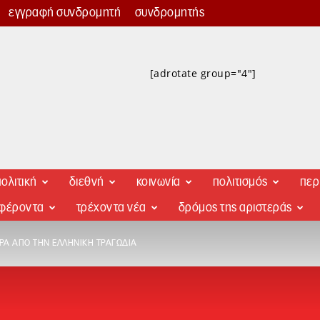
εγγραφή συνδρομητή
συνδρομητής
[adrotate group="4"]
ολιτική
διεθνή
κοινωνία
πολιτισμός
περ
αφέροντα
τρέχοντα νέα
δρόμος της αριστεράς
ΈΡΑ ΑΠΌ ΤΗΝ ΕΛΛΗΝΙΚΉ ΤΡΑΓΩΔΊΑ