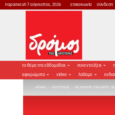
παρασκευή 7 αύγουστος, 2026
επικοινωνία
σύνδεση
Δρόμος
της
Αριστεράς
το θέμα της εβδομάδας
συνεντεύξεις
π
αφιερώματα
video
λάβαμε
ενδι
ΑΡΧΙΚΉ
ΠΟΛΙΤΙΣΜΌΣ
ΜΕ ΚΌΝΤΡΑ ΤΟΝ ΚΑΙΡΌ: Π