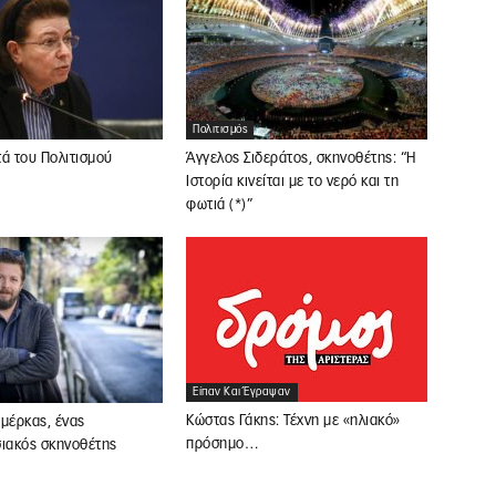
Πολιτισμός
ά του Πολιτισμού
Άγγελος Σιδεράτος, σκηνοθέτης: “Η
Ιστορία κινείται με το νερό και τη
φωτιά (*)”
Είπαν Και Έγραψαν
Κώστας Γάκης: Τέχνη με «ηλιακό»
μέρκας, ένας
πρόσημο…
σιακός σκηνοθέτης