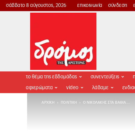
σάββατο 8 αύγουστος, 2026
επικοινωνία
σύνδεση
Δρόμος
της
Αριστεράς
το θέμα της εβδομάδας
συνεντεύξεις
π
αφιερώματα
video
λάβαμε
ενδι
ΑΡΧΙΚΉ
ΠΟΛΙΤΙΚΉ
Ο ΝΙΚΟΛΆΚΗΣ ΣΤΑ ΒΑΘΙΆ…