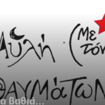
τα βαθιά…