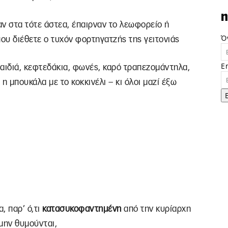
n
ν στα τότε άστεα, έπαιρναν το λεωφορείο ή
Ό
ου διέθετε ο τυχόν φορτηγατζής της γειτονιάς
E
παιδιά, κεφτεδάκια, φωνές, καρό τραπεζομάντηλα,
 η μπουκάλα με το κοκκινέλι – κι όλοι μαζί έξω
, παρ’ ό,τι
κατασυκοφαντημένη
από την κυρίαρχη
μην θυμούνται,