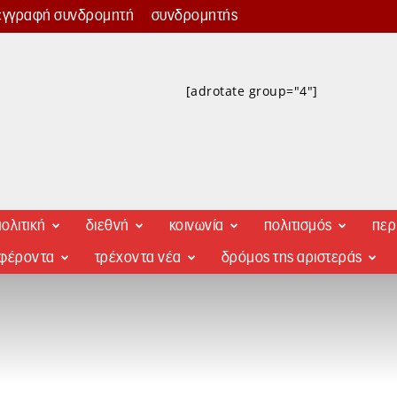
εγγραφή συνδρομητή
συνδρομητής
[adrotate group="4"]
ολιτική
διεθνή
κοινωνία
πολιτισμός
περ
αφέροντα
τρέχοντα νέα
δρόμος της αριστεράς