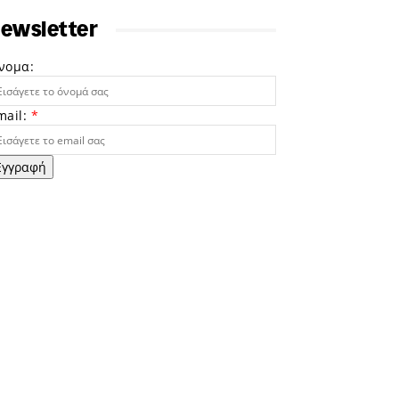
ewsletter
νομα:
mail:
*
Εγγραφή