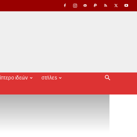
ίπτερο ιδεών
στήλες