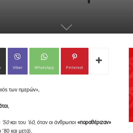
ω
Viber
WhatsApp
Pinterest
αιός των ημερών»,
άται
,
υ
’50
και του
’60,
όταν οι άνθρωποι
«παραθέριζαν»
’80 και μετά).