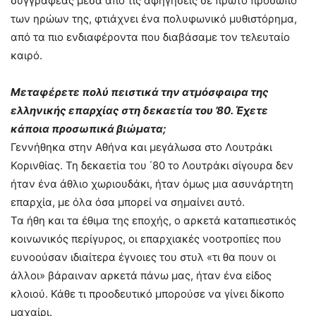
συγγραφέας μέσα από τις αφηγήσεις σε πρώτο πρόσωπο
των ηρώων της, φτιάχνει ένα πολυφωνικό μυθιστόρημα,
από τα πιο ενδιαφέροντα που διαβάσαμε τον τελευταίο
καιρό.
Μεταφέρετε πολύ πειστικά την ατμόσφαιρα της
ελληνικής επαρχίας στη δεκαετία του ’80. Έχετε
κάποια προσωπικά βιώματα;
Γεννήθηκα στην Αθήνα και μεγάλωσα στο Λουτράκι
Κορινθίας. Τη δεκαετία του ΄80 το Λουτράκι σίγουρα δεν
ήταν ένα άθλιο χωριουδάκι, ήταν όμως μια ασυνάρτητη
επαρχία, με όλα όσα μπορεί να σημαίνει αυτό.
Τα ήθη και τα έθιμα της εποχής, ο αρκετά καταπιεστικός
κοινωνικός περίγυρος, οι επαρχιακές νοοτροπίες που
ευνοούσαν ιδιαίτερα έγνοιες του στυλ «τι θα πουν οι
άλλοι» βάραιναν αρκετά πάνω μας, ήταν ένα είδος
κλοιού. Κάθε τι προοδευτικό μπορούσε να γίνει δίκοπο
μαχαίρι.