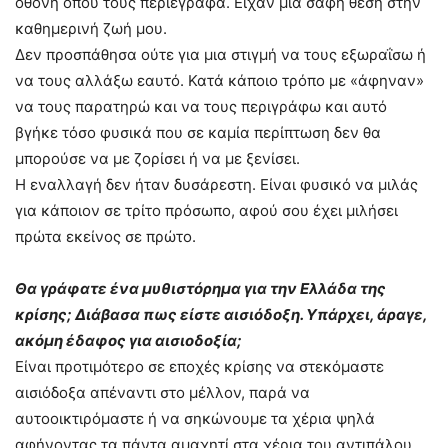
οθόνη όπου τους περιέγραφα. Είχαν μια σαφή θέση στην
καθημερινή ζωή μου.
Δεν προσπάθησα ούτε για μια στιγμή να τους εξωραΐσω ή
να τους αλλάξω εαυτό. Κατά κάποιο τρόπο με «άφηναν»
να τους παρατηρώ και να τους περιγράφω και αυτό
βγήκε τόσο φυσικά που σε καμία περίπτωση δεν θα
μπορούσε να με ζορίσει ή να με ξενίσει.
Η εναλλαγή δεν ήταν δυσάρεστη. Είναι φυσικό να μιλάς
για κάποιον σε τρίτο πρόσωπο, αφού σου έχει μιλήσει
πρώτα εκείνος σε πρώτο.
Θα γράφατε ένα μυθιστόρημα για την Ελλάδα της
κρίσης; Διάβασα πως είστε αισιόδοξη. Υπάρχει, άραγε,
ακόμη έδαφος για αισιοδοξία;
Είναι προτιμότερο σε εποχές κρίσης να στεκόμαστε
αισιόδοξα απέναντι στο μέλλον, παρά να
αυτοοικτιρόμαστε ή να σηκώνουμε τα χέρια ψηλά
αφήνοντας τα πάντα αμαχητί στα χέρια του αντιπάλου.