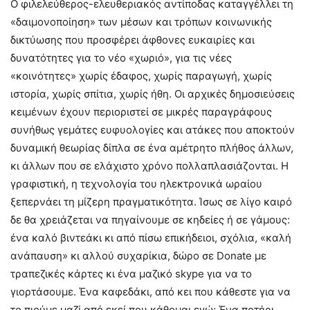
Ο φιλελεύθερος-ελευθεριακός αντίποδας καταγγέλλει τη
«δαιμονοποίηση» των μέσων και τρόπων κοινωνικής
δικτύωσης που προσφέρει άφθονες ευκαιρίες και
δυνατότητες για το νέο «χωριό», για τις νέες
«κοινότητες» χωρίς έδαφος, χωρίς παραγωγή, χωρίς
ιστορία, χωρίς σπίτια, χωρίς ήθη. Οι αρχικές δημοσιεύσεις
κειμένων έχουν περιοριστεί σε μικρές παραγράφους
συνήθως γεμάτες ευφυολογίες και ατάκες που αποκτούν
δυναμική θεωρίας δίπλα σε ένα αμέτρητο πλήθος άλλων,
κι άλλων που σε ελάχιστο χρόνο πολλαπλασιάζονται. Η
γραφιστική, η τεχνολογία του ηλεκτρονικά ωραίου
ξεπερνάει τη μίζερη πραγματικότητα. Ίσως σε λίγο καιρό
δε θα χρειάζεται να πηγαίνουμε σε κηδείες ή σε γάμους:
ένα καλό βιντεάκι κι από πίσω επικήδειοι, σχόλια, «καλή
ανάπαυση» κι αλλού συχαρίκια, δώρο σε Donate με
τραπεζικές κάρτες κι ένα μαζικό skype για να το
γιορτάσουμε. Ένα καφεδάκι, από κει που κάθεστε για να
το πιούμε μαζί από εκεί που κάθομαι εγώ; Ένα ποτήρι