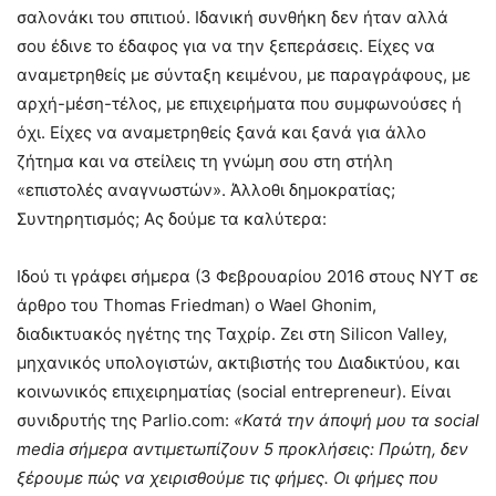
σαλονάκι του σπιτιού. Ιδανική συνθήκη δεν ήταν αλλά
σου έδινε το έδαφος για να την ξεπεράσεις. Είχες να
αναμετρηθείς με σύνταξη κειμένου, με παραγράφους, με
αρχή-μέση-τέλος, με επιχειρήματα που συμφωνούσες ή
όχι. Είχες να αναμετρηθείς ξανά και ξανά για άλλο
ζήτημα και να στείλεις τη γνώμη σου στη στήλη
«επιστολές αναγνωστών». Άλλοθι δημοκρατίας;
Συντηρητισμός; Ας δούμε τα καλύτερα:
Ιδού τι γράφει σήμερα (3 Φεβρουαρίου 2016 στους NYT σε
άρθρο του Thomas Friedman) ο Wael Ghonim,
διαδικτυακός ηγέτης της Ταχρίρ. Ζει στη Silicon Valley,
μηχανικός υπολογιστών, ακτιβιστής του Διαδικτύου, και
κοινωνικός επιχειρηματίας (social entrepreneur). Είναι
συνιδρυτής της Parlio.com:
«Κατά την άποψή μου τα social
media σήμερα αντιμετωπίζουν 5 προκλήσεις: Πρώτη, δεν
ξέρουμε πώς να χειρισθούμε τις φήμες. Οι φήμες που