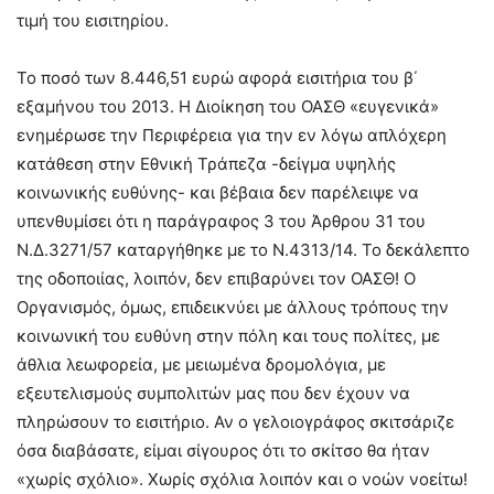
τιμή του εισιτηρίου.
Το ποσό των 8.446,51 ευρώ αφορά εισιτήρια του β΄
εξαμήνου του 2013. Η Διοίκηση του ΟΑΣΘ «ευγενικά»
ενημέρωσε την Περιφέρεια για την εν λόγω απλόχερη
κατάθεση στην Εθνική Τράπεζα -δείγμα υψηλής
κοινωνικής ευθύνης- και βέβαια δεν παρέλειψε να
υπενθυμίσει ότι η παράγραφος 3 του Άρθρου 31 του
Ν.Δ.3271/57 καταργήθηκε με το Ν.4313/14. Το δεκάλεπτο
της οδοποιίας, λοιπόν, δεν επιβαρύνει τον ΟΑΣΘ! Ο
Οργανισμός, όμως, επιδεικνύει με άλλους τρόπους την
κοινωνική του ευθύνη στην πόλη και τους πολίτες, με
άθλια λεωφορεία, με μειωμένα δρομολόγια, με
εξευτελισμούς συμπολιτών μας που δεν έχουν να
πληρώσουν το εισιτήριο. Αν ο γελοιογράφος σκιτσάριζε
όσα διαβάσατε, είμαι σίγουρος ότι το σκίτσο θα ήταν
«χωρίς σχόλιο». Χωρίς σχόλια λοιπόν και ο νοών νοείτω!