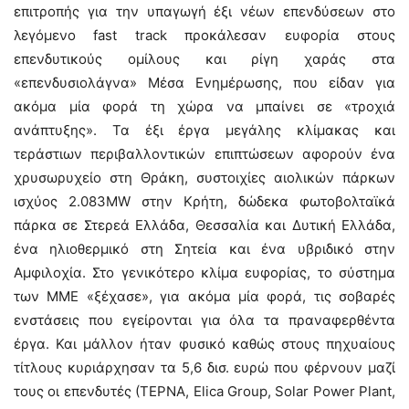
επιτροπής για την υπαγωγή έξι νέων επενδύσεων στο
λεγόμενο fast track προκάλεσαν ευφορία στους
επενδυτικούς ομίλους και ρίγη χαράς στα
«επενδυσιολάγνα» Μέσα Ενημέρωσης, που είδαν για
ακόμα μία φορά τη χώρα να μπαίνει σε «τροχιά
ανάπτυξης». Τα έξι έργα μεγάλης κλίμακας και
τεράστιων περιβαλλοντικών επιπτώσεων αφορούν ένα
χρυσωρυχείο στη Θράκη, συστοιχίες αιολικών πάρκων
ισχύος 2.083MW στην Κρήτη, δώδεκα φωτοβολταϊκά
πάρκα σε Στερεά Ελλάδα, Θεσσαλία και Δυτική Ελλάδα,
ένα ηλιοθερμικό στη Σητεία και ένα υβριδικό στην
Αμφιλοχία. Στο γενικότερο κλίμα ευφορίας, το σύστημα
των ΜΜΕ «ξέχασε», για ακόμα μία φορά, τις σοβαρές
ενστάσεις που εγείρονται για όλα τα πραναφερθέντα
έργα. Και μάλλον ήταν φυσικό καθώς στους πηχυαίους
τίτλους κυριάρχησαν τα 5,6 δισ. ευρώ που φέρνουν μαζί
τους οι επενδυτές (ΤΕΡΝΑ, Elica Group, Solar Power Plant,