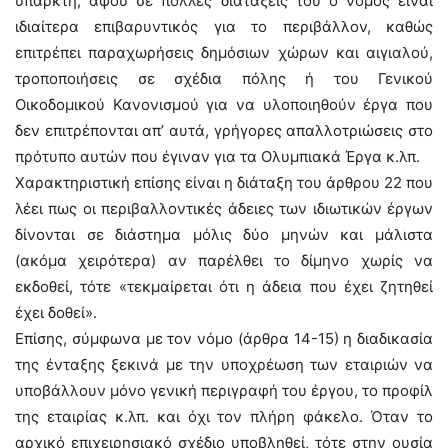
υπαρκτή, αφού σε πολλές διατάξεις του ο νόμος είναι
ιδιαίτερα επιβαρυντικός για το περιβάλλον, καθώς
επιτρέπει παραχωρήσεις δημόσιων χώρων και αιγιαλού,
τροποποιήσεις σε σχέδια πόλης ή του Γενικού
Οικοδομικού Κανονισμού για να υλοποιηθούν έργα που
δεν επιτρέπονται απ’ αυτά, γρήγορες απαλλοτριώσεις στο
πρότυπο αυτών που έγιναν για τα Ολυμπιακά Έργα κ.λπ.
Χαρακτηριστική επίσης είναι η διάταξη του άρθρου 22 που
λέει πως οι περιβαλλοντικές άδειες των ιδιωτικών έργων
δίνονται σε διάστημα μόλις δύο μηνών και μάλιστα
(ακόμα χειρότερα) αν παρέλθει το δίμηνο χωρίς να
εκδοθεί, τότε «τεκμαίρεται ότι η άδεια που έχει ζητηθεί
έχει δοθεί».
Επίσης, σύμφωνα με τον νόμο (άρθρα 14-15) η διαδικασία
της ένταξης ξεκινά με την υποχρέωση των εταιριών να
υποβάλλουν μόνο γενική περιγραφή του έργου, το προφίλ
της εταιρίας κ.λπ. και όχι τον πλήρη φάκελο. Όταν το
αρχικό επιχειρησιακό σχέδιο υποβληθεί, τότε στην ουσία