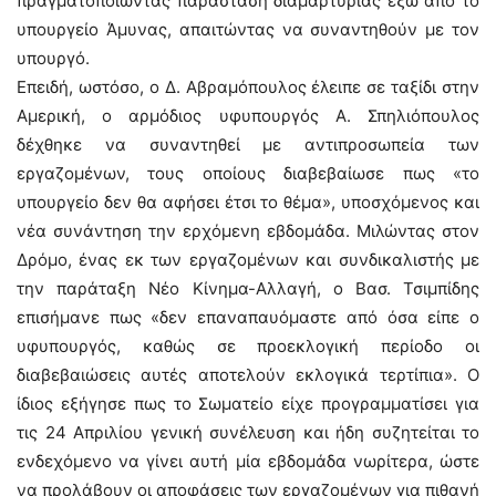
πραγματοποιώντας παράσταση διαμαρτυρίας έξω από το
υπουργείο Άμυνας, απαιτώντας να συναντηθούν με τον
υπουργό.
Επειδή, ωστόσο, ο Δ. Αβραμόπουλος έλειπε σε ταξίδι στην
Αμερική, ο αρμόδιος υφυπουργός Α. Σπηλιόπουλος
δέχθηκε να συναντηθεί με αντιπροσωπεία των
εργαζομένων, τους οποίους διαβεβαίωσε πως «το
υπουργείο δεν θα αφήσει έτσι το θέμα», υποσχόμενος και
νέα συνάντηση την ερχόμενη εβδομάδα. Μιλώντας στον
Δρόμο, ένας εκ των εργαζομένων και συνδικαλιστής με
την παράταξη Νέο Κίνημα-Αλλαγή, ο Βασ. Τσιμπίδης
επισήμανε πως «δεν επαναπαυόμαστε από όσα είπε ο
υφυπουργός, καθώς σε προεκλογική περίοδο οι
διαβεβαιώσεις αυτές αποτελούν εκλογικά τερτίπια». Ο
ίδιος εξήγησε πως το Σωματείο είχε προγραμματίσει για
τις 24 Απριλίου γενική συνέλευση και ήδη συζητείται το
ενδεχόμενο να γίνει αυτή μία εβδομάδα νωρίτερα, ώστε
να προλάβουν οι αποφάσεις των εργαζομένων για πιθανή