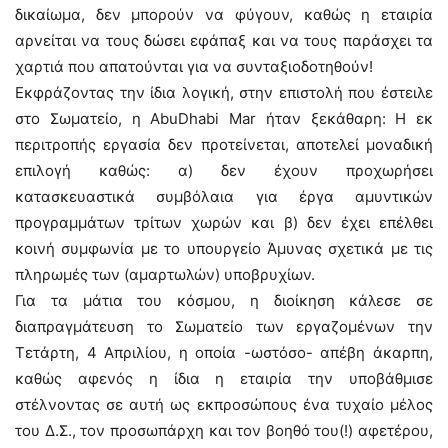
δικαίωμα, δεν μπορούν να φύγουν, καθώς η εταιρία
αρνείται να τους δώσει εφάπαξ και να τους παράσχει τα
χαρτιά που απατούνται για να συνταξιοδοτηθούν!
Εκφράζοντας την ίδια λογική, στην επιστολή που έστειλε
στο Σωματείο, η AbuDhabi Mar ήταν ξεκάθαρη: Η εκ
περιτροπής εργασία δεν προτείνεται, αποτελεί μοναδική
επιλογή καθώς: α) δεν έχουν προχωρήσει
κατασκευαστικά συμβόλαια για έργα αμυντικών
προγραμμάτων τρίτων χωρών και β) δεν έχει επέλθει
κοινή συμφωνία με το υπουργείο Άμυνας σχετικά με τις
πληρωμές των (αμαρτωλών) υποβρυχίων.
Για τα μάτια του κόσμου, η διοίκηση κάλεσε σε
διαπραγμάτευση το Σωματείο των εργαζομένων την
Τετάρτη, 4 Απριλίου, η οποία -ωστόσο- απέβη άκαρπη,
καθώς αφενός η ίδια η εταιρία την υποβάθμισε
στέλνοντας σε αυτή ως εκπροσώπους ένα τυχαίο μέλος
του Δ.Σ., τον προσωπάρχη και τον βοηθό του(!) αφετέρου,