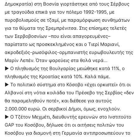
Δημοκρατία) στη Βοσνία γιορτάστηκε από τους Σέρβους
με τραγούδια επικά για τον πόλεμο 1992-1995, με
πυροβολισμούς σε τζαμί, με παραμόρφωση συνθημάτων
για τα θύματα της Σρεμπρένιτσα. Στις επίσημες τελετές
των Σερβοβοσνίων –που είναι απαγορευμένες–
παρίστατο ως προσκεκλημένος και ο Τιερί Μαριανί,
ακροδεξιός-ρωσόφιλος-ορμπανιστής ευρωβουλευτής της
Μαρίν Λεπέν. Όταν ψαρεύεις στα θολά νερά…
► Ο πληθυσμός της Βουλγαρίας μειώθηκε κατά 11%, ο
πληθυσμός της Κροατίας κατά 10%. Καλά πάμε.
► Το πολιτικό σύστημα στο Κόσοβο «έχει ορκιστεί» ότι οι
Αλβανοί στη νότια κοιλάδα του Πρέσεβο της Σερβίας «δεν
θα παραμεληθούν ποτέ», και διέθεσε για αυτούς
2.000.000 ευρώ. Οι σερβικοί Δήμοι, όμως, ενοχλούν.
► Ο Τζέτον Μεχμέτι, διευθυντής ερευνών στο Ινστιτούτο
GAP του Κοσόβου, δήλωσε ότι οι αιτήσεις πολιτών του
Κοσόβου για διαμονή στη Γερμανία αντιπροσωπεύουν το