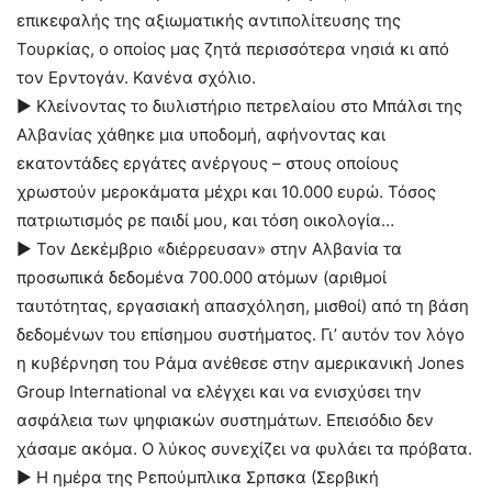
επικεφαλής της αξιωματικής αντιπολίτευσης της
Τουρκίας, ο οποίος μας ζητά περισσότερα νησιά κι από
τον Ερντογάν. Κανένα σχόλιο.
► Κλείνοντας το διυλιστήριο πετρελαίου στο Μπάλσι της
Αλβανίας χάθηκε μια υποδομή, αφήνοντας και
εκατοντάδες εργάτες ανέργους – στους οποίους
χρωστούν μεροκάματα μέχρι και 10.000 ευρώ. Τόσος
πατριωτισμός ρε παιδί μου, και τόση οικολογία…
► Τον Δεκέμβριο «διέρρευσαν» στην Αλβανία τα
προσωπικά δεδομένα 700.000 ατόμων (αριθμοί
ταυτότητας, εργασιακή απασχόληση, μισθοί) από τη βάση
δεδομένων του επίσημου συστήματος. Γι’ αυτόν τον λόγο
η κυβέρνηση του Ράμα ανέθεσε στην αμερικανική Jones
Group International να ελέγχει και να ενισχύσει την
ασφάλεια των ψηφιακών συστημάτων. Επεισόδιο δεν
χάσαμε ακόμα. Ο λύκος συνεχίζει να φυλάει τα πρόβατα.
► Η ημέρα της Ρεπούμπλικα Σρπσκα (Σερβική