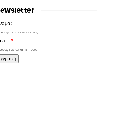
ewsletter
νομα:
mail:
*
Εγγραφή