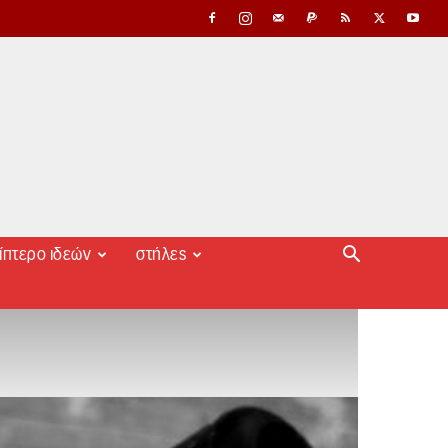
ίπτερο ιδεών
στήλες