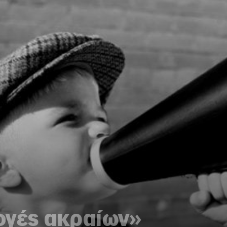
ογές ακραίων»