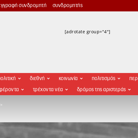
εγγραφή συνδρομητή
συνδρομητής
[adrotate group="4"]
ολιτική
διεθνή
κοινωνία
πολιτισμός
περ
αφέροντα
τρέχοντα νέα
δρόμος της αριστεράς
Ν»