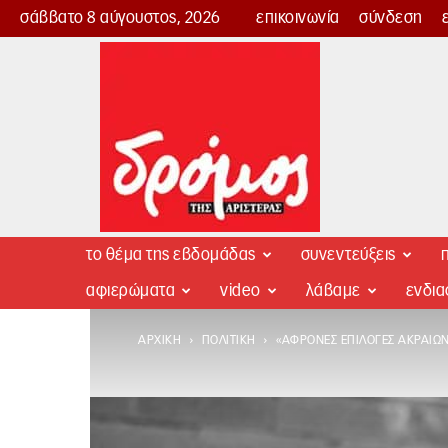
σάββατο 8 αύγουστος, 2026
επικοινωνία
σύνδεση
Δρόμος
της
Αριστεράς
το θέμα της εβδομάδας
συνεντεύξεις
π
αφιερώματα
video
λάβαμε
ενδι
ΑΡΧΙΚΉ
ΠΟΛΙΤΙΚΉ
«ΆΦΡΟΝΕΣ ΕΠΙΛΟΓΈΣ ΑΚΡΑΊΩ