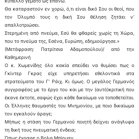
κύπελλο γεμάτο ώς επάνω.
Θα καταραστούν εν χορώ, ό,τι είναι δικό Σου οι θεοί, που
τον Όλυμπό τους η δική Σου θέληση ζητάει ν’
απαλλοτριώσει.
Στερημένη από πνεύμα, Εσύ θα φθαρείς χωρίς τη Χώρα,
που το πνεύμα της, Εσένα, Ευρώπη, εδημιούργησε.»
(Μετάφραση: Πατρίτσια Αδαμοπούλου)/ από την
Καθημερινή
Ο κ. Χωμενίδης όλο κακία σπεύδει να θυμίσει πως ο
Γκίντερ Γκρας είχε υπηρετήσει εθελοντικά στα
στρατεύματα του Γ’ Ράιχ. Κι όμως. Ο μεγάλος Γερμανός
συγγραφέας με το έργο του και με την (αυτό)κριτική που
έκανε έκτοτε, σαφώς έχει κάθε δικαίωμα να τοποθετείται.
Οι Έλληνες θαυμαστές του Μνημονίου, με ποιο δικαίωμα
τον εγκαλούν άραγε;
Μήπως η στάση του Γερμανού ποιητή δείχνει ανάγλυφα
τη δική τους πνευματική ένδεια;
Όπως έγραφε ο Βολφ Μπίρμαν,