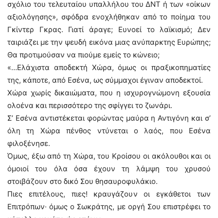
σχόλιο του τελευταίου υπαλλήλου του ΔΝΤ ή των «οίκων
αξιολόγησης», σφόδρα ενοχλήθηκαν από το ποίημα του
Γκίντερ Γκρας. Γιατί άραγε; Ευνοεί το λαϊκισμό; Δεν
ταιριάζει με την ψευδή εικόνα μιας ανύπαρκτης Ευρώπης;
Θα προτιμούσαν να πιούμε εμείς το κώνειο;
«…Ελάχιστα αποδεκτή Χώρα, όμως οι πραξικοπηματίες
της, κάποτε, από Εσένα, ως σύμμαχοι έγιναν αποδεκτοί.
Χώρα χωρίς δικαιώματα, που η ισχυρογνώμονη εξουσία
ολοένα και περισσότερο της σφίγγει το ζωνάρι.
Σ’ Εσένα αντιστέκεται φορώντας μαύρα η Αντιγόνη και σ’
όλη τη Χώρα πένθος ντύνεται ο λαός, που Εσένα
φιλοξένησε.
Όμως, έξω από τη Χώρα, του Κροίσου οι ακόλουθοι και οι
όμοιοί του όλα όσα έχουν τη λάμψη του χρυσού
στοιβάζουν στο δικό Σου θησαυροφυλάκιο.
Πιες επιτέλους, πιες! κραυγάζουν οι εγκάθετοι των
Επιτρόπων· όμως ο Σωκράτης, με οργή Σου επιστρέφει το