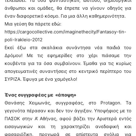
τελειώσει. Τα όσα φαντάστηκαν, ωστόσο, δημιουργικοί
άνθρωποι και ομάδες, θα έπρεπε να γίνουν οδηγός για
έναν διαφορετικό κόσμο. Για μια άλλη καθημερινότητα.
Μια γεύση θα πάρετε εδώ:
https://cargocollective.com/imaginethecity/Fantasoy-tin-
poli-Irakleio-2012
Εκεί έξω στα σκαλάκια συνάντησα νέα παιδιά του
Δρόμου! Με τις εφημερίδες στο χέρι πιάσαμε την
κουβέντα για τα όσα συμβαίνουν. Έμαθα για τις κυρίως
απογευματινές συναντήσεις στο κεντρικό περίπτερο του
ΣΥΡΙΖΑ. Έφυγα με ένα χαμόγελο!
Ένας συγγραφέας με «άποψη»
Θανάσης Χειμωνάς, συγγραφέας, στο Protagon. Τα
γεγονότα πέρασαν και δεν τον άγγιξαν. Υποψήφιος με το
ΠΑΣΟΚ στην Α’ Αθήνας, αφού βάζει την Αριστερά εντός
εισαγωγικών και τη χαρακτηρίζει ανεδαφική και
φασαριόζικη, προχωρά σε απίστευτα σχόλια για