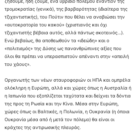
ζήσουμε, ήδη ζούμε, ένα υβρίδιο πολέμου εναντίον της
τρομοκρατίας (γενικά), της βαρβαρότητας (ιδιαίτερα της
τζιχαντιστικής), του Πούτιν που θέλει να αναβιώσει την
«αυτοκρατορία του κακού» (χριστιανός και όχι
τζιχαντιστής βέβαια αυτός, αλλά πάντως σκοτεινός…).
Ενώ βεβαίως, θα αποθεωθούν τα «ιδεώδη» και ο
«πολιτισμός» της Δύσης ως πανανθρώπινες αξίες που
όλοι θα πρέπει να υπερασπιστούν απέναντι στην «απειλή
του χάους».
Οργανωτής των νέων σταυροφοριών οι ΗΠΑ και ομπρέλα
ολόκληρη η Ευρώπη, αλλά και χώρες όπως η Αυστραλία ή
η Ιαπωνία που εξοπλίζεται ταχύτατα και δείχνει τα δόντια
της προς τη Ρωσία και την Κίνα. Μέσα στην Ευρώπη,
χώρες όπως οι Βαλτικές, η Πολωνία, η Ουκρανία (η όποια
Ουκρανία μέσα από ή μετά τον πόλεμο) θα είναι οι
κράχτες της αντιρωσικής πλευράς.