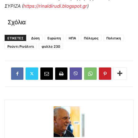
ΣΥΡΙΖΑ (
https://rinaldirudi.blogspot.gr
)
Σχόλια
ΕΤΙΚΕΤΕΣ
Δύση
Ευρώπη
ΗΠΑ
Πόλεμος
Πολιτικη
Ρούντι Ρινάλντι
φυλλο 230