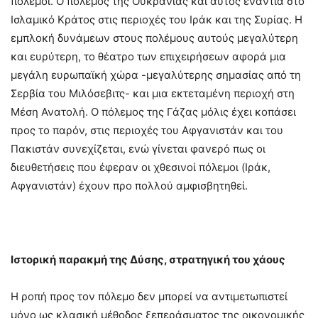
πόλεμοι. Ο πόλεμος της Ουκρανίας και αυτός ενάντια στο
Ισλαμικό Κράτος στις περιοχές του Ιράκ και της Συρίας. Η
εμπλοκή δυνάμεων στους πολέμους αυτούς μεγαλύτερη
και ευρύτερη, το θέατρο των επιχειρήσεων αφορά μια
μεγάλη ευρωπαϊκή χώρα -μεγαλύτερης σημασίας από τη
Σερβία του Μιλόσεβιτς- και μια εκτεταμένη περιοχή στη
Μέση Ανατολή. Ο πόλεμος της Γάζας μόλις έχει κοπάσει
προς το παρόν, στις περιοχές του Αφγανιστάν και του
Πακιστάν συνεχίζεται, ενώ γίνεται φανερό πως οι
διευθετήσεις που έφεραν οι χθεσινοί πόλεμοι (Ιράκ,
Αφγανιστάν) έχουν προ πολλού αμφισβητηθεί.
Ιστορική παρακμή της Δύσης, στρατηγική του χάους
Η ροπή προς τον πόλεμο δεν μπορεί να αντιμετωπιστεί
μόνο ως κλασική μέθοδος ξεπεράσματος της οικονομικής