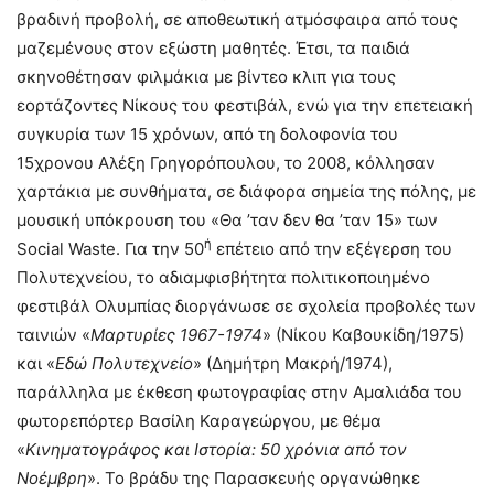
βραδινή προβολή, σε αποθεωτική ατμόσφαιρα από τους
μαζεμένους στον εξώστη μαθητές. Έτσι, τα παιδιά
σκηνοθέτησαν φιλμάκια με βίντεο κλιπ για τους
εορτάζοντες Νίκους του φεστιβάλ, ενώ για την επετειακή
συγκυρία των 15 χρόνων, από τη δολοφονία του
15χρονου Αλέξη Γρηγορόπουλου, το 2008, κόλλησαν
χαρτάκια με συνθήματα, σε διάφορα σημεία της πόλης, με
μουσική υπόκρουση του «Θα ’ταν δεν θα ’ταν 15» των
ή
Social Waste. Για την 50
επέτειο από την εξέγερση του
Πολυτεχνείου, το αδιαμφισβήτητα πολιτικοποιημένο
φεστιβάλ Ολυμπίας διοργάνωσε σε σχολεία προβολές των
ταινιών «
Μαρτυρίες 1967-1974
» (Νίκου Καβουκίδη/1975)
και «
Εδώ Πολυτεχνείο
» (Δημήτρη Μακρή/1974),
παράλληλα με έκθεση φωτογραφίας στην Αμαλιάδα του
φωτορεπόρτερ Βασίλη Καραγεώργου, με θέμα
«
Κινηματογράφος και Ιστορία: 50 χρόνια από τον
Νοέμβρη
». Το βράδυ της Παρασκευής οργανώθηκε