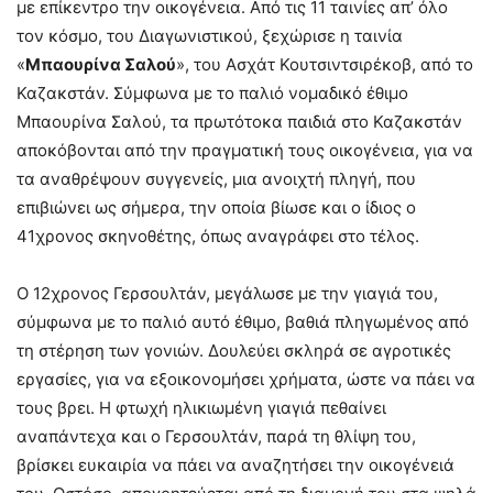
με επίκεντρο την οικογένεια. Από τις 11 ταινίες απ’ όλο
τον κόσμο, του Διαγωνιστικού, ξεχώρισε η ταινία
«
Μπαουρίνα Σαλού
», του Ασχάτ Κουτσιντσιρέκοβ, από το
Καζακστάν. Σύμφωνα με το παλιό νομαδικό έθιμο
Μπαουρίνα Σαλού, τα πρωτότοκα παιδιά στο Καζακστάν
αποκόβονται από την πραγματική τους οικογένεια, για να
τα αναθρέψουν συγγενείς, μια ανοιχτή πληγή, που
επιβιώνει ως σήμερα, την οποία βίωσε και ο ίδιος ο
41χρονος σκηνοθέτης, όπως αναγράφει στο τέλος.
Ο 12χρονος Γερσουλτάν, μεγάλωσε με την γιαγιά του,
σύμφωνα με το παλιό αυτό έθιμο, βαθιά πληγωμένος από
τη στέρηση των γονιών. Δουλεύει σκληρά σε αγροτικές
εργασίες, για να εξοικονομήσει χρήματα, ώστε να πάει να
τους βρει. Η φτωχή ηλικιωμένη γιαγιά πεθαίνει
αναπάντεχα και ο Γερσουλτάν, παρά τη θλίψη του,
βρίσκει ευκαιρία να πάει να αναζητήσει την οικογένειά