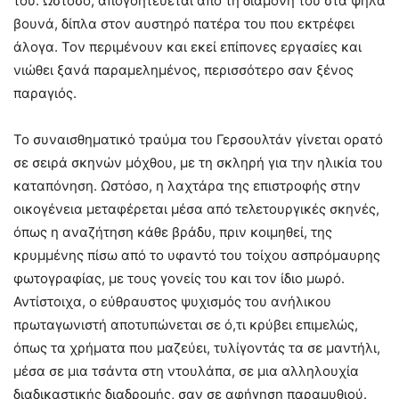
του. Ωστόσο, απογοητεύεται από τη διαμονή του στα ψηλά
βουνά, δίπλα στον αυστηρό πατέρα του που εκτρέφει
άλογα. Τον περιμένουν και εκεί επίπονες εργασίες και
νιώθει ξανά παραμελημένος, περισσότερο σαν ξένος
παραγιός.
Το συναισθηματικό τραύμα του Γερσουλτάν γίνεται ορατό
σε σειρά σκηνών μόχθου, με τη σκληρή για την ηλικία του
καταπόνηση. Ωστόσο, η λαχτάρα της επιστροφής στην
οικογένεια μεταφέρεται μέσα από τελετουργικές σκηνές,
όπως η αναζήτηση κάθε βράδυ, πριν κοιμηθεί, της
κρυμμένης πίσω από το υφαντό του τοίχου ασπρόμαυρης
φωτογραφίας, με τους γονείς του και τον ίδιο μωρό.
Αντίστοιχα, ο εύθραυστος ψυχισμός του ανήλικου
πρωταγωνιστή αποτυπώνεται σε ό,τι κρύβει επιμελώς,
όπως τα χρήματα που μαζεύει, τυλίγοντάς τα σε μαντήλι,
μέσα σε μια τσάντα στη ντουλάπα, σε μια αλληλουχία
διαδικαστικής διαδρομής, σαν σε αφήγηση παραμυθιού.