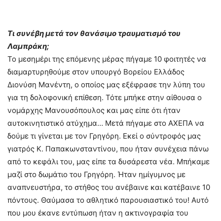
Τι συνέβη μετά τον θανάσιμο τραυματισμό του
Λαμπράκη;
Το μεσημέρι της επόμενης μέρας πήγαμε 10 φοιτητές να
διαμαρτυρηθούμε στον υπουργό Βορείου Ελλάδος
Διονύση Μανέντη, ο οποίος μας εξέφρασε την λύπη του
για τη δολοφονική επίθεση. Τότε μπήκε στην αίθουσα ο
νομάρχης Μανουσόπουλος και μας είπε ότι ήταν
αυτοκινητιστικό ατύχημα… Μετά πήγαμε στο ΑΧΕΠΑ να
δούμε τι γίνεται με τον Γρηγόρη. Εκεί ο σύντροφός μας
γιατρός Κ. Παπακωνσταντίνου, που ήταν συνέχεια πάνω
από το κεφάλι του, μας είπε τα δυσάρεστα νέα. Μπήκαμε
μαζί στο δωμάτιο του Γρηγόρη. Ήταν ημίγυμνος με
αναπνευστήρα, το στήθος του ανέβαινε και κατέβαινε 10
πόντους. Θαύμασα το αθλητικό παρουσιαστικό του! Αυτό
που μου έκανε εντύπωση ήταν η ακτινογραφία του