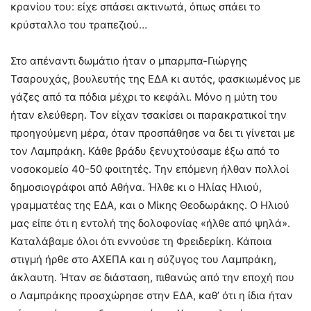
κρανίου του: είχε σπάσει ακτινωτά, όπως σπάει το
κρύσταλλο του τραπεζιού…
Στο απέναντι δωμάτιο ήταν ο μπαρμπα-Γιώργης
Τσαρουχάς, βουλευτής της ΕΔΑ κι αυτός, φασκιωμένος με
γάζες από τα πόδια μέχρι το κεφάλι. Μόνο η μύτη του
ήταν ελεύθερη. Τον είχαν τσακίσει οι παρακρατικοί την
προηγούμενη μέρα, όταν προσπάθησε να δει τι γίνεται με
τον Λαμπράκη. Κάθε βράδυ ξενυχτούσαμε έξω από το
νοσοκομείο 40-50 φοιτητές. Την επόμενη ήλθαν πολλοί
δημοσιογράφοι από Αθήνα. Ήλθε κι ο Ηλίας Ηλιού,
γραμματέας της ΕΔΑ, και ο Μίκης Θεοδωράκης. Ο Ηλιού
μας είπε ότι η εντολή της δολοφονίας «ήλθε από ψηλά».
Καταλάβαμε όλοι ότι εννούσε τη Φρειδερίκη. Κάποια
στιγμή ήρθε στο ΑΧΕΠΑ και η σύζυγος του Λαμπράκη,
άκλαυτη. Ήταν σε διάσταση, πιθανώς από την εποχή που
ο Λαμπράκης προσχώρησε στην ΕΔΑ, καθ’ ότι η ίδια ήταν