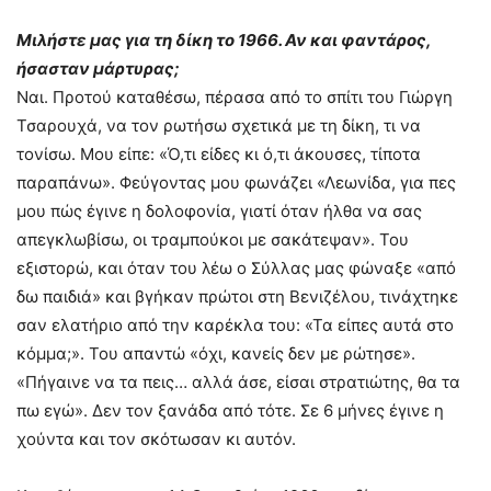
Μιλήστε μας για τη δίκη το 1966. Αν και φαντάρος,
ήσασταν μάρτυρας;
Ναι. Προτού καταθέσω, πέρασα από το σπίτι του Γιώργη
Τσαρουχά, να τον ρωτήσω σχετικά με τη δίκη, τι να
τονίσω. Μου είπε: «Ό,τι είδες κι ό,τι άκουσες, τίποτα
παραπάνω». Φεύγοντας μου φωνάζει «Λεωνίδα, για πες
μου πώς έγινε η δολοφονία, γιατί όταν ήλθα να σας
απεγκλωβίσω, οι τραμπούκοι με σακάτεψαν». Του
εξιστορώ, και όταν του λέω ο Σύλλας μας φώναξε «από
δω παιδιά» και βγήκαν πρώτοι στη Βενιζέλου, τινάχτηκε
σαν ελατήριο από την καρέκλα του: «Τα είπες αυτά στο
κόμμα;». Του απαντώ «όχι, κανείς δεν με ρώτησε».
«Πήγαινε να τα πεις… αλλά άσε, είσαι στρατιώτης, θα τα
πω εγώ». Δεν τον ξανάδα από τότε. Σε 6 μήνες έγινε η
χούντα και τον σκότωσαν κι αυτόν.