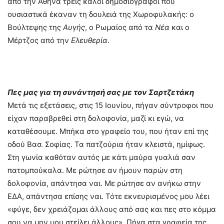
από την Αθήνα τρεις καλοί δημοσιογράφοι που
ουσιαστικά έκαναν τη δουλειά της Χωροφυλακής: ο
Βούλτεψης της
Αυγής
, ο Ρωμαίος από τα
Νέα
και ο
Μέρτζος από την
Ελευθερία
.
Πες μας για τη συνάντησή σας με τον Σαρτζετάκη
Μετά τις εξετάσεις, στις 15 Ιουνίου, πήγαν σύντροφοι που
είχαν παραβρεθεί στη δολοφονία, μαζί κι εγώ, να
καταθέσουμε. Μπήκα στο γραφείο του, που ήταν επί της
οδού Βασ. Σοφίας. Τα πατζούρια ήταν κλειστά, ημίφως.
Στη γωνία καθόταν αυτός με κάτι μαύρα γυαλιά σαν
πατομπούκαλα. Με ρώτησε αν ήμουν παρών στη
δολοφονία, απάντησα ναι. Με ρώτησε αν ανήκω στην
ΕΔΑ, απάντησα επίσης ναι. Τότε εκνευρισμένος μου λέει
«φύγε, δεν χρειάζομαι άλλους από σας και πες στο κόμμα
σου να μην μου στείλει άλλους». Πήγα στα γραφεία της