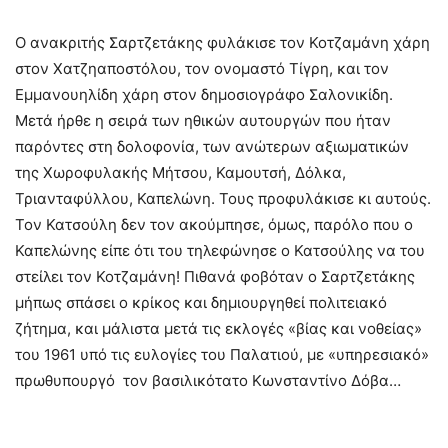
Ο ανακριτής Σαρτζετάκης φυλάκισε τον Κοτζαμάνη χάρη
στον Χατζηαποστόλου, τον ονομαστό Τίγρη, και τον
Εμμανουηλίδη χάρη στον δημοσιογράφο Σαλονικίδη.
Μετά ήρθε η σειρά των ηθικών αυτουργών που ήταν
παρόντες στη δολοφονία, των ανώτερων αξιωματικών
της Χωροφυλακής Μήτσου, Καμουτσή, Δόλκα,
Τριανταφύλλου, Καπελώνη. Τους προφυλάκισε κι αυτούς.
Τον Κατσούλη δεν τον ακούμπησε, όμως, παρόλο που ο
Καπελώνης είπε ότι του τηλεφώνησε ο Κατσούλης να του
στείλει τον Κοτζαμάνη! Πιθανά φοβόταν ο Σαρτζετάκης
μήπως σπάσει ο κρίκος και δημιουργηθεί πολιτειακό
ζήτημα, και μάλιστα μετά τις εκλογές «βίας και νοθείας»
του 1961 υπό τις ευλογίες του Παλατιού, με «υπηρεσιακό»
πρωθυπουργό τον βασιλικότατο Κωνσταντίνο Δόβα…