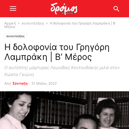
Αρχική
συνεντεύξεις
Η δολοφονία του Γρηγόρη Λαμπράκη | Β’
Μέρος
συνεντεύξεις
Η δολοφονία του Γρηγόρη
Λαμπράκη | Β’ Μέρος
Ο αυτόπτης μάρτυρας Λεωνίδας Κοντουδάκης μιλά στον
Κώστα Γκιώνη
Από
Σύνταξη
-
31 Μαΐου, 2022