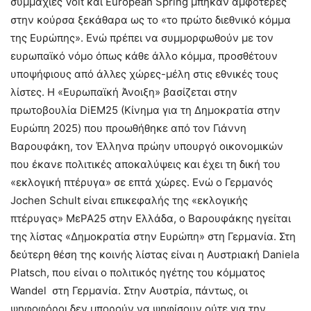
συμμαχίες Volt και European Spring μπήκαν αμφότερες
στην κούρσα ξεκάθαρα ως το «το πρώτο διεθνικό κόμμα
της Ευρώπης». Ενώ πρέπει να συμμορφωθούν με τον
ευρωπαϊκό νόμο όπως κάθε άλλο κόμμα, προσθέτουν
υποψήφιους από άλλες χώρες-μέλη στις εθνικές τους
λίστες. Η «Ευρωπαϊκή Άνοιξη» βασίζεται στην
πρωτοβουλία DiEM25 (Κίνημα για τη Δημοκρατία στην
Ευρώπη 2025) που προωθήθηκε από τον Γιάννη
Βαρουφάκη, τον Έλληνα πρώην υπουργό οικονομικών
που έκανε πολιτικές αποκαλύψεις και έχει τη δική του
«εκλογική πτέρυγα» σε επτά χώρες. Ενώ ο Γερμανός
Jochen Schult είναι επικεφαλής της «εκλογικής
πτέρυγας» ΜεΡΑ25 στην Ελλάδα, ο Βαρουφάκης ηγείται
της λίστας «Δημοκρατία στην Ευρώπη» στη Γερμανία. Στη
δεύτερη θέση της κοινής λίστας είναι η Αυστριακή Daniela
Platsch, που είναι ο πολιτικός ηγέτης του κόμματος
Wandel στη Γερμανία. Στην Αυστρία, πάντως, οι
ψηφοφόροι δεν μπορούν να ψηφίσουν ούτε για την