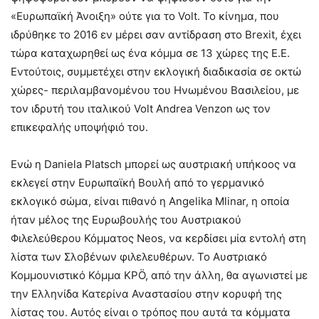
«Ευρωπαϊκή Άνοιξη» ούτε για το Volt. Το κίνημα, που
ιδρύθηκε το 2016 εν μέρει σαν αντίδραση στο Brexit, έχει
τώρα καταχωρηθεί ως ένα κόμμα σε 13 χώρες της Ε.Ε.
Εντούτοις, συμμετέχει στην εκλογική διαδικασία σε οκτώ
χώρες- περιλαμβανομένου του Ηνωμένου Βασιλείου, με
τον ιδρυτή του ιταλικού Volt Andrea Venzon ως τον
επικεφαλής υποψήφιό του.
Ενώ η Daniela Platsch μπορεί ως αυστριακή υπήκοος να
εκλεγεί στην Ευρωπαϊκή Βουλή από το γερμανικό
εκλογικό σώμα, είναι πιθανό η Angelika Mlinar, η οποία
ήταν μέλος της Ευρωβουλής του Αυστριακού
Φιλελεύθερου Κόμματος Neos, να κερδίσει μία εντολή στη
λίστα των Σλοβένων φιλελευθέρων. Το Αυστριακό
Κομμουνιστικό Κόμμα KPÖ, από την άλλη, θα αγωνιστεί με
την Ελληνίδα Κατερίνα Αναστασίου στην κορυφή της
λίστας του. Αυτός είναι ο τρόπος που αυτά τα κόμματα