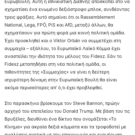
Ευρωβουλή. Αυτή η εθνικιστική Διεθνής αποσκοπεί στο να
σχηματίσει ένα ενωμένο δεξιόστροφο μπλοκ, συνδέοντας
τρεις φράξιες. Αυτό σημαίνει ότι οι Rassemblement
National, Lega, FPÖ, PiS και AfD, μεταξύ άλλων, θα
σχηματίσουν για πρώτη φορά μια κοινή πολιτική ομάδα.
Έχει προσκληθεί και ο Viktor Orbán να συμμετέχει στη
συμμαχία – εξάλλου, το Ευρωπαϊκό Λαϊκό Κόμμα έχει
αναστείλει την ιδιότητα του μέλους του Fidesz. Εάν το
Fidesz μεταπηδήσει στη νέα πολιτική ομάδα, οι
πιθανότητες της «Συμμαχίας» να γίνει η δεύτερη
ισχυρότερη δύναμη στην Ευρωπαϊκή Βουλή θα είναι
ακόμα περισσότερες απ’ ό,τι έχει προβλεφθεί.
Στο παρασκήνιο βρίσκουμε τον Steve Bannon, πρώην
αρχηγό του επιτελείου του Donald Trump. Με βάση του τις
Βρυξέλες, διευθύνει ένα δίκτυο που ονομάζεται «Το
Κίνημα» για ακραία δεξιά κόμματα και τα τροφοδοτεί με
αναλύσεις σχετικά με την επικοινωνία και ενημέρωση,