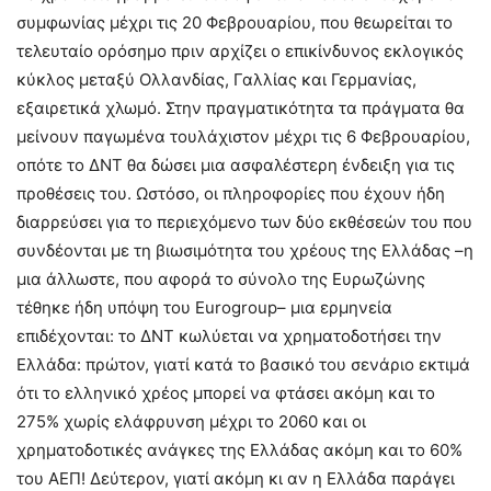
συμφωνίας μέχρι τις 20 Φεβρουαρίου, που θεωρείται το
τελευταίο ορόσημο πριν αρχίζει ο επικίνδυνος εκλογικός
κύκλος μεταξύ Ολλανδίας, Γαλλίας και Γερμανίας,
εξαιρετικά χλωμό. Στην πραγματικότητα τα πράγματα θα
μείνουν παγωμένα τουλάχιστον μέχρι τις 6 Φεβρουαρίου,
οπότε το ΔΝΤ θα δώσει μια ασφαλέστερη ένδειξη για τις
προθέσεις του. Ωστόσο, οι πληροφορίες που έχουν ήδη
διαρρεύσει για το περιεχόμενο των δύο εκθέσεών του που
συνδέονται με τη βιωσιμότητα του χρέους της Ελλάδας –η
μια άλλωστε, που αφορά το σύνολο της Ευρωζώνης
τέθηκε ήδη υπόψη του Eurogroup– μια ερμηνεία
επιδέχονται: το ΔΝΤ κωλύεται να χρηματοδοτήσει την
Ελλάδα: πρώτον, γιατί κατά το βασικό του σενάριο εκτιμά
ότι το ελληνικό χρέος μπορεί να φτάσει ακόμη και το
275% χωρίς ελάφρυνση μέχρι το 2060 και οι
χρηματοδοτικές ανάγκες της Ελλάδας ακόμη και το 60%
του ΑΕΠ! Δεύτερον, γιατί ακόμη κι αν η Ελλάδα παράγει