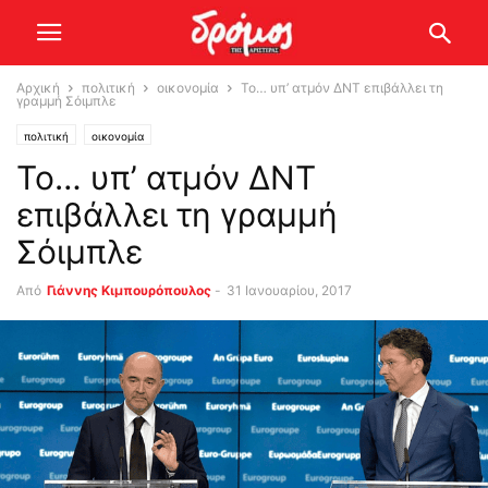
Αρχική
πολιτική
οικονομία
Το… υπ’ ατμόν ΔΝΤ επιβάλλει τη
γραμμή Σόιμπλε
πολιτική
οικονομία
Το… υπ’ ατμόν ΔΝΤ
επιβάλλει τη γραμμή
Σόιμπλε
Από
Γιάννης Κιμπουρόπουλος
-
31 Ιανουαρίου, 2017