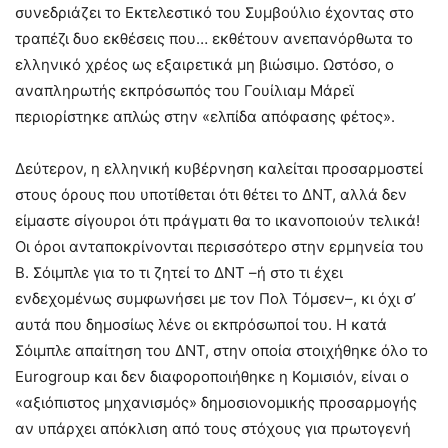
συνεδριάζει το Εκτελεστικό του Συμβούλιο έχοντας στο
τραπέζι δυο εκθέσεις που… εκθέτουν ανεπανόρθωτα το
ελληνικό χρέος ως εξαιρετικά μη βιώσιμο. Ωστόσο, ο
αναπληρωτής εκπρόσωπός του Γουίλιαμ Μάρεϊ
περιορίστηκε απλώς στην «ελπίδα απόφασης φέτος».
Δεύτερον, η ελληνική κυβέρνηση καλείται προσαρμοστεί
στους όρους που υποτίθεται ότι θέτει το ΔΝΤ, αλλά δεν
είμαστε σίγουροι ότι πράγματι θα το ικανοποιούν τελικά!
Οι όροι ανταποκρίνονται περισσότερο στην ερμηνεία του
Β. Σόιμπλε για το τι ζητεί το ΔΝΤ –ή στο τι έχει
ενδεχομένως συμφωνήσει με τον Πολ Τόμσεν–, κι όχι σ’
αυτά που δημοσίως λένε οι εκπρόσωποί του. Η κατά
Σόιμπλε απαίτηση του ΔΝΤ, στην οποία στοιχήθηκε όλο το
Eurogroup και δεν διαφοροποιήθηκε η Κομισιόν, είναι ο
«αξιόπιστος μηχανισμός» δημοσιονομικής προσαρμογής
αν υπάρχει απόκλιση από τους στόχους για πρωτογενή