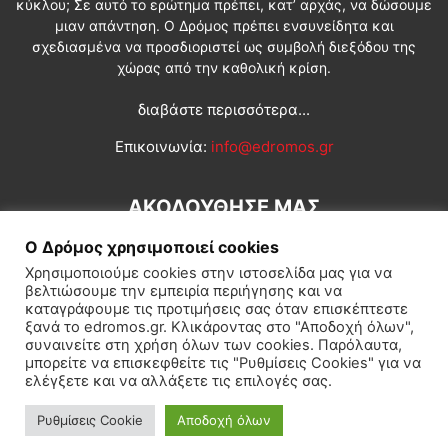
κύκλου; Σε αυτό το ερώτημα πρέπει, κατ’ αρχάς, να δώσουμε
μιαν απάντηση. Ο Δρόμος πρέπει ενσυνείδητα και
σχεδιασμένα να προσδιοριστεί ως συμβολή διεξόδου της
χώρας από την καθολική κρίση.
διαβάστε περισσότερα...
Επικοινωνία:
info@edromos.gr
ΑΚΟΛΟΥΘΗΣΕ ΜΑΣ
Ο Δρόμος χρησιμοποιεί cookies
Χρησιμοποιούμε cookies στην ιστοσελίδα μας για να
βελτιώσουμε την εμπειρία περιήγησης και να
καταγράφουμε τις προτιμήσεις σας όταν επισκέπτεστε
ξανά το edromos.gr. Κλικάροντας στο "Αποδοχή όλων",
συναινείτε στη χρήση όλων των cookies. Παρόλαυτα,
Εγγραφή συνδρομητή
Πολιτική
Διεθνή
Κοινωνία
μπορείτε να επισκεφθείτε τις "Ρυθμίσεις Cookies" για να
ελέγξετε και να αλλάξετε τις επιλογές σας.
Πολιτισμός
Αφιερώματα
Ρυθμίσεις Cookie
Αποδοχή όλων
© Δρόμος της Αριστεράς