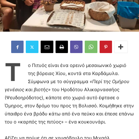
Τ
ο Πιτυός είναι ένα ορεινό μεσαιωνικό χωριό
της βόρειας Χίου, κοντά στα Καρδάμυλα.
Σύμφωνα με το σύγγραμμα
«Περί της Ομήρου
γενέσιος και βιοτής»
του Ηροδότου Αλικαρνασσήος
(Ψευδοηρόδοτος), κάποτε στο χωριό αυτό έφτασε ο
Όμηρος, στον δρόμο του προς τη Βολισσό. Κοιμήθηκε στην
ύπαιθρο ένα βράδυ κάτω από ένα πεύκο και έπεσε επάνω
του ο «καρπός της πιτύος» – ένα κουκουνάρι.
Αξίζει να πούμε ότι σε χρυσόβουλο του Μιχαήλ