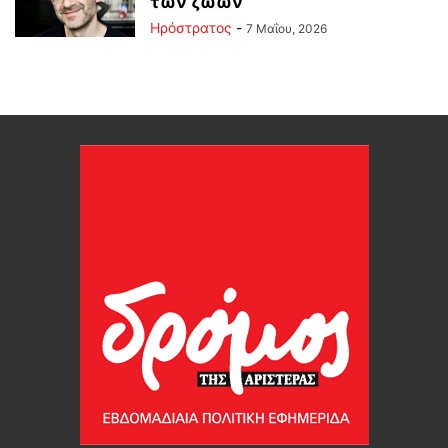
των ζώων
Ηρόστρατος
-
7 Μαΐου, 2026