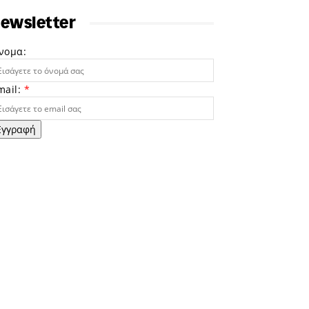
ewsletter
νομα:
mail:
*
Εγγραφή