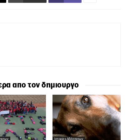
ερα απο τον δημιουργο
σποτων
Ιστορίες Αδέσποτων