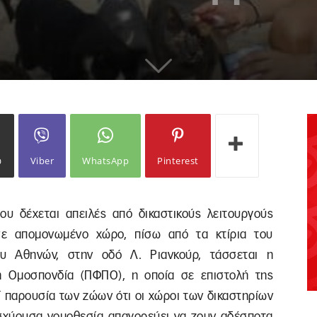
ω
Viber
WhatsApp
Pinterest
υ δέχεται απειλές από δικαστικούς λειτουργούς
σε απομονωμένο χώρο, πίσω από τα κτίρια του
ίου Αθηνών, στην οδό Λ. Ριανκούρ, τάσσεται η
ή Ομοσπονδία (ΠΦΠΟ), η οποία σε επιστολή της
ί παρουσία των ζώων ότι οι χώροι των δικαστηρίων
ισχύουσα νομοθεσία απαγορεύει να ζουν αδέσποτα