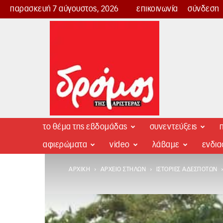
παρασκευή 7 αύγουστος, 2026
επικοινωνία
σύνδεση
Δρόμος
της
Αριστεράς
το θέμα της εβδομάδας
συνεντεύξεις
π
αφιερώματα
video
λάβαμε
ενδι
ΑΡΧΙΚΉ
ΑΡΧΕΊΟ ΣΤΗΛΏΝ
ΙΣΤΟΡΊΕΣ ΑΔΈΣΠΟΤΩΝ