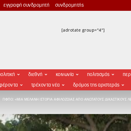
εγγραφή συνδρομητή
συνδρομητής
[adrotate group="4"]
ολιτική
διεθνή
κοινωνία
πολιτισμός
περ
αφέροντα
τρέχοντα νέα
δρόμος της αριστεράς
ΠΦΠΟ: «ΜΙΑ ΜΕΛΑΝΉ ΙΣΤΟΡΊΑ ΑΦΙΛΟΖΩΊΑΣ ΑΠΌ ΑΝΏΤΑΤΟΥΣ ΔΙΚΑΣΤΙΚΟΎΣ Λ