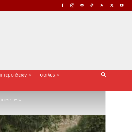
ίπτερο ιδεών
στήλες
ΕΙΤΟΥΡΓΟΎΣ»