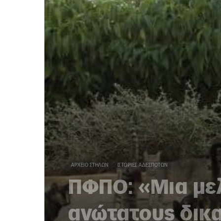
ΑΡΧΕΊΟ ΣΤΗΛΏΝ
ΙΣΤΟΡΊΕΣ ΑΔΈΣΠΟΤΩΝ
ΠΦΠΟ: «Μια μελ
ανώτατους δικα