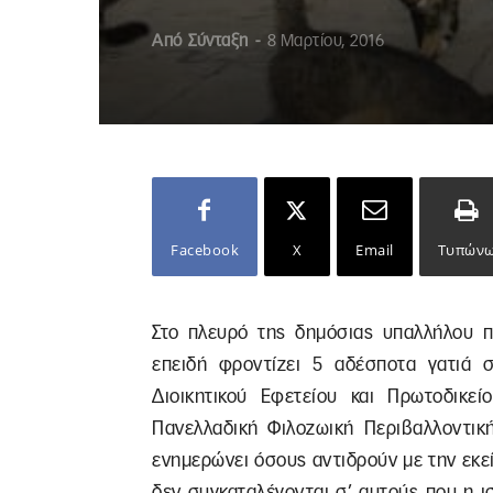
Από
Σύνταξη
-
8 Μαρτίου, 2016
Facebook
X
Email
Τυπών
Στο πλευρό της δημόσιας υπαλλήλου πο
επειδή φροντίζει 5 αδέσποτα γατιά 
Διοικητικού Εφετείου και Πρωτοδικε
Πανελλαδική Φιλοζωική Περιβαλλοντικ
ενημερώνει όσους αντιδρούν με την εκε
δεν συγκαταλέγονται σ’ αυτούς που η 