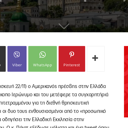
ω
Viber
WhatsApp
Pinterest
σκευή 22/11) ο Αμερικανός πρέσβης στην Ελλάδα
ίσκοπο Ιερώνυμο και του μετέφερε τα συγχαρητήριά
επιτετραμμένου για τη διεθνή θρησκευτική
αι οι δυο τους ενθουσιασμένοι από το «προσωπικό
α οδηγήσει την Ελλαδική Εκκλησία στην
. Ο κ. Πάιατ εξέδωσε μάλιστα και ένα tweet όπου