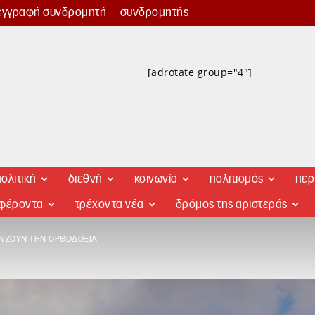
εγγραφή συνδρομητή
συνδρομητής
[adrotate group="4"]
ολιτική
διεθνή
κοινωνία
πολιτισμός
περ
αφέροντα
τρέχοντα νέα
δρόμος της αριστεράς
ΛΊΖΟΥΝ ΤΗΝ ΟΡΘΟΔΟΞΊΑ