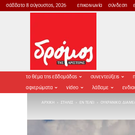
σάββατο 8 αύγουστος, 2026
επικοινωνία
σύνδεση
Δρόμος
της
Αριστεράς
το θέμα της εβδομάδας
συνεντεύξεις
π
αφιερώματα
video
λάβαμε
ενδι
ΑΡΧΙΚΉ
ΣΤΉΛΕΣ
ΕΝ ΤΈΛΕΙ
ΟΥΚΡΑΝΙΚΌ: ΔΙΑΜΕ