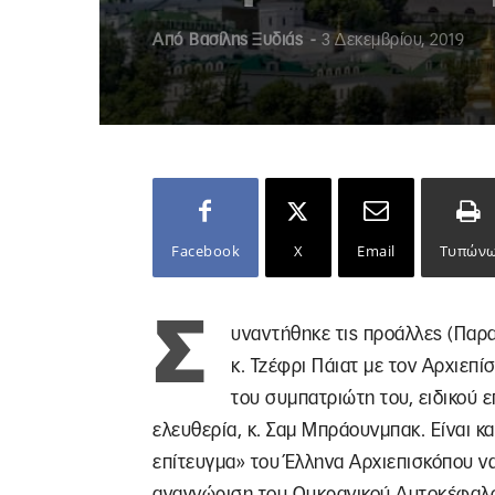
Από
Βασίλης Ξυδιάς
-
3 Δεκεμβρίου, 2019
Facebook
X
Email
Τυπών
Σ
υναντήθηκε τις προάλλες (Παρα
κ. Τζέφρι Πάιατ με τον Αρχιεπ
του συμπατριώτη του, ειδικού 
ελευθερία, κ. Σαμ Μπράουνμπακ. Είναι κ
επίτευγμα» του Έλληνα Αρχιεπισκόπου ν
αναγνώριση του Ουκρανικού Αυτοκέφαλου