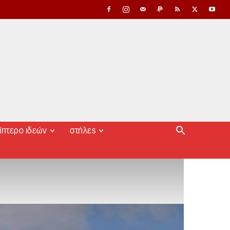
ίπτερο ιδεών
στήλες