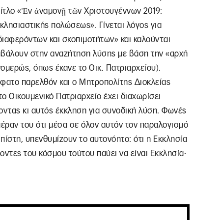
τίτλο «Ἐν ἀναμονῇ τῶν Χριστουγέννων 2019:
κλησιαστικής πολώσεως». Γίνεται λόγος για
διαφερόντων και σκοπιμοτήτων» και καλούνται
μβάλουν στην αναζήτηση λύσης με βάση την «αρχή
ομερώς, όπως έκανε το Οικ. Πατριαρχείου).
σφατο παρελθόν και ο Μητροπολίτης Διοκλείας
το Οικουμενικό Πατριαρχείο έχει διαχωρίσει
οντας κι αυτός έκκληση για συνοδική λύση. Φωνές
πέραν του ότι μέσα σε όλον αυτόν τον παραλογισμό
 πίστη, υπενθυμίζουν το αυτονόητο: ότι η Εκκλησία
οντες του κόσμου τούτου παύει να είναι Εκκλησία·