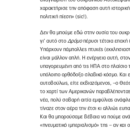
χαρακτήρισε την απόφαση αυτή ιστορική
πολιτική πίεση» (sic!).
Δεν θα μπούμε εδώ στην ουσία του ουκρ
γι’ αυτό στο
Δρόμο
πέρυσι τέτοια εποχή 
Υπάρχουν πάμπολλες πτυχές (εκκλησιαστικ
είναι μάλλον απλή. Η ενέργεια αυτή, στο
υπαγορευμένη από τις ΗΠΑ στο πλαίσιο 
υπόλοιπο ορθόδοξο σλαβικό κόσμο. Και εί
αυτοβούλως, είτε εκβιαζόμενος, –ο Θεός
το χαρτί των Αμερικανών παραβλέποντας 
νέα, πολύ σοβαρή αιτία εμφύλιας ανάφλε
τίναζε στον αέρα την έτσι κι αλλιώς ευ
Και θα μπορούσαμε βέβαια να πούμε ανάλ
«πνευματικό ιμπεριαλισμό» της – αν και 