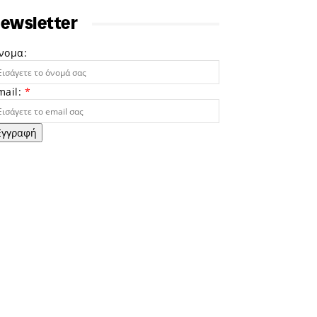
ewsletter
νομα:
mail:
*
Εγγραφή