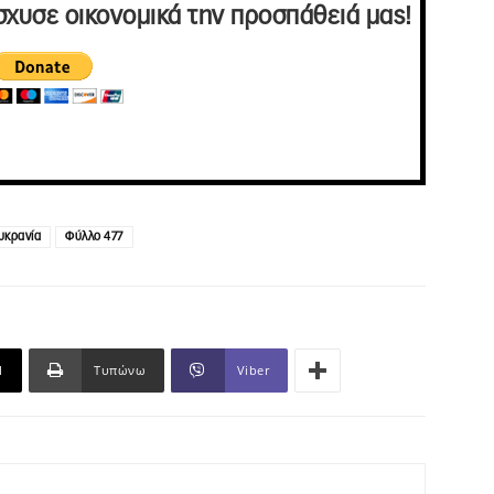
σχυσε οικονομικά την προσπάθειά μας!
υκρανία
Φύλλο 477
l
Τυπώνω
Viber