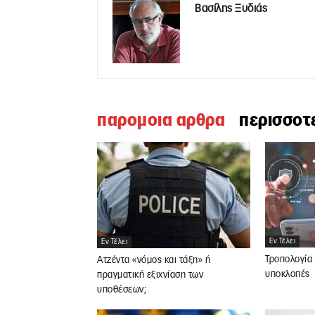
Βασίλης Ξυδιάς
παρομοια αρθρα
περισσοτ
Εν Τέλει
Εν Τέλει
Τροπολογία 
Ατζέντα «νόμος και τάξη» ή
υποκλοπές
πραγματική εξιχνίαση των
υποθέσεων;