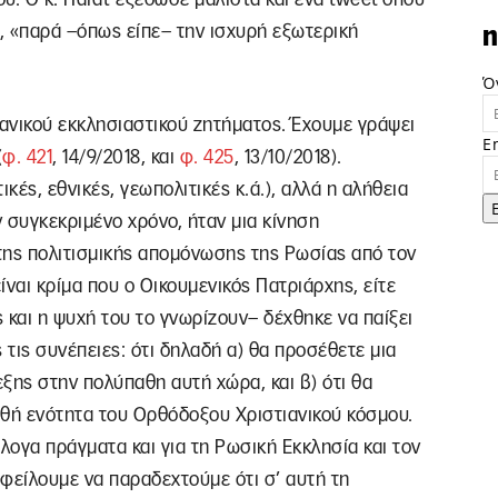
, «παρά –όπως είπε– την ισχυρή εξωτερική
n
Ό
ανικού εκκλησιαστικού ζητήματος. Έχουμε γράψει
E
(
φ. 421
, 14/9/2018, και
φ. 425
, 13/10/2018).
ές, εθνικές, γεωπολιτικές κ.ά.), αλλά η αλήθεια
ν συγκεκριμένο χρόνο, ήταν μια κίνηση
της πολιτισμικής απομόνωσης της Ρωσίας από τον
ναι κρίμα που ο Οικουμενικός Πατριάρχης, είτε
 και η ψυχή του το γνωρίζουν– δέχθηκε να παίξει
τις συνέπειες: ότι δηλαδή α) θα προσέθετε μια
ξης στην πολύπαθη αυτή χώρα, και β) ότι θα
παθή ενότητα του Ορθόδοξου Χριστιανικού κόσμου.
ογα πράγματα και για τη Ρωσική Εκκλησία και τον
οφείλουμε να παραδεχτούμε ότι σ’ αυτή τη