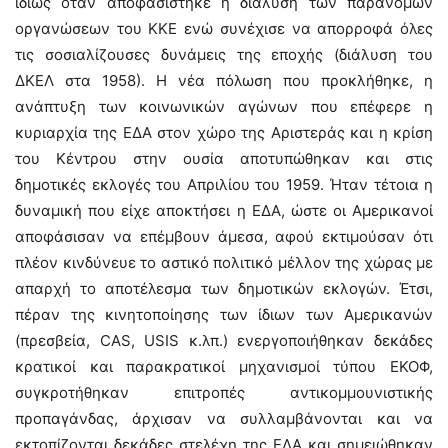
ιδίως όταν αποφασίστηκε η διάλυση των παράνομων
οργανώσεων του ΚΚΕ ενώ συνέχισε να απορροφά όλες
τις σοσιαλίζουσες δυνάμεις της εποχής (διάλυση του
ΔΚΕΛ στα 1958). Η νέα πόλωση που προκλήθηκε, η
ανάπτυξη των κοινωνικών αγώνων που επέφερε η
κυριαρχία της ΕΔΑ στον χώρο της Αριστεράς και η κρίση
του Κέντρου στην ουσία αποτυπώθηκαν και στις
δημοτικές εκλογές του Απριλίου του 1959. Ήταν τέτοια η
δυναμική που είχε αποκτήσει η ΕΔΑ, ώστε οι Αμερικανοί
αποφάσισαν να επέμβουν άμεσα, αφού εκτιμούσαν ότι
πλέον κινδύνευε το αστικό πολιτικό μέλλον της χώρας με
απαρχή το αποτέλεσμα των δημοτικών εκλογών. Έτσι,
πέραν της κινητοποίησης των ίδιων των Αμερικανών
(πρεσβεία, CAS, USIS κ.λπ.) ενεργοποιήθηκαν δεκάδες
κρατικοί και παρακρατικοί μηχανισμοί τύπου ΕΚΟΦ,
συγκροτήθηκαν επιτροπές αντικομμουνιστικής
προπαγάνδας, άρχισαν να συλλαμβάνονται και να
εκτοπίζονται δεκάδες στελέχη της ΕΔΑ και σημειώθηκαν