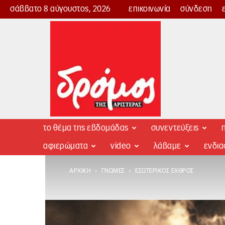
σάββατο 8 αύγουστος, 2026
επικοινωνία
σύνδεση
Δρόμος
της
Αριστεράς
το θέμα της εβδομάδας
συνεντεύξεις
π
αφιερώματα
video
λάβαμε
ενδι
ΑΡΧΙΚΉ
ΓΝΏΜΕΣ
EΣΩΤΕΡΙΚΌΣ ΕΧΘΡΌΣ