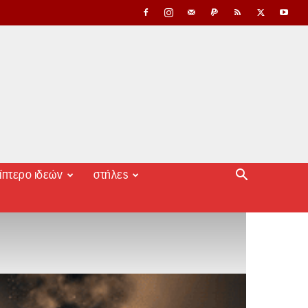
ίπτερο ιδεών
στήλες