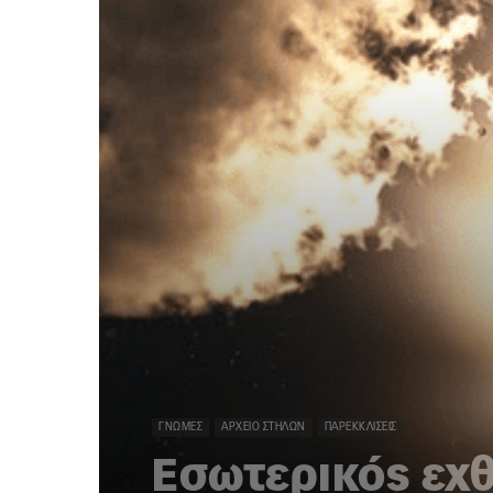
ΓΝΏΜΕΣ
ΑΡΧΕΊΟ ΣΤΗΛΏΝ
ΠΑΡΕΚΚΛΊΣΕΙΣ
Eσωτερικός εχ