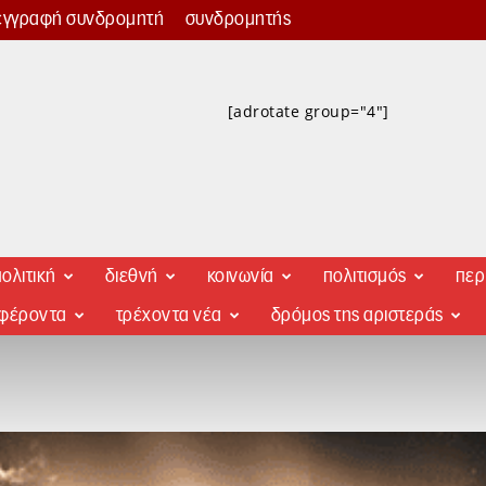
εγγραφή συνδρομητή
συνδρομητής
[adrotate group="4"]
ολιτική
διεθνή
κοινωνία
πολιτισμός
περ
αφέροντα
τρέχοντα νέα
δρόμος της αριστεράς