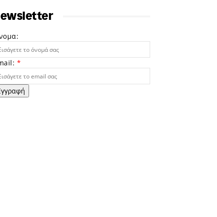
ewsletter
νομα:
mail:
*
Εγγραφή