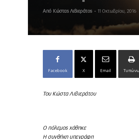
Από
Κώστας Λιβιεράτος
-
11 Οκτωβρίου, 2016
Facebook
X
Email
Τυπών
Του Κώστα Λιβιεράτου
Ο πόλεμος χάθηκε
Η συνθήκη υπεγράφη