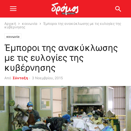
Αρχική
κοινωνία
Έμποροι της ανακύκλωσης με τις ευλογίες της
κυβέρνησης
κοινωνία
Έμποροι της ανακύκλωσης
με τις ευλογίες της
κυβέρνησης
Από
Σύνταξη
-
3 Νοεμβρίου, 2015