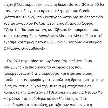
είχαν βάλει ακροδεξιοί, ενώ τη δεκαετία του ’80 και ’90 θα
κάνουν το ίδιο για τα πρώην μέλη της Lotta Continua
(Λόττα Κοντίνουα), που κατηγορούνταν για τη δολοφονία
του αστυνομικού Καλαμπρέζι, τους Αντριάνο Σόφρι,
Τζιόρτζιο Πιετροστέφανι, και Οβίντιο Μπομπρέσσι, από
τον «μετανοημένο» Λεονάρντο Μαρίνο. Με το θέμα αυτό
έγραψε και την ομότιτλη κωμωδία «Ο Μαρίνο ελεύθερος!
Ο Μαρίνο είναι αθώος!»
– Το 1973 η γυναίκα του Φράνκα Ράμε πέφτει θύμα
απαγωγής και βιασμού από νεοφασίστες που
προέρχονται από την ακροδεξιά και στρατιωτικούς
κύκλους, σαν τιμωρία για την πολιτική δραστηριότητα της
ίδιας και του συζύγου της με τη συμμετοχή τους σε
κινήματα της αριστεράς. Η θεατρική κομπανία Ντάριο Φο
– Φράνκα Ράμε σύρθηκε σε πολλές δίκες, υπέστη
εκφοβισμούς και απειλές, μεταξύ των οποίων και η