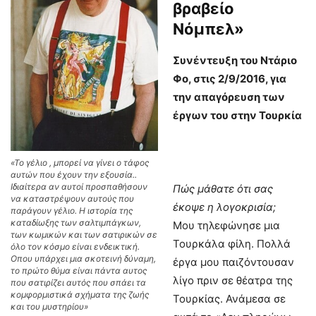
βραβείο
Νόμπελ»
Συνέντευξη του Ντάριο
Φο, στις 2/9/2016, για
την απαγόρευση των
έργων του στην Τουρκία
«Το γέλιο , μπορεί να γίνει ο τάφος
αυτών που έχουν την εξουσία..
Ιδιαίτερα αν αυτοί προσπαθήσουν
Πώς μάθατε ότι σας
να καταστρέψουν αυτούς που
έκοψε η λογοκρισία;
παράγουν γέλιο. Η ιστορία της
καταδίωξης των σαλτιμπάγκων,
Μου τηλεφώνησε μια
των κωμικών και των σατιρικών σε
Τουρκάλα φίλη. Πολλά
όλο τον κόσμο είναι ενδεικτική.
Οπου υπάρχει μια σκοτεινή δύναμη,
έργα μου παιζόντουσαν
το πρώτο θύμα είναι πάντα αυτος
λίγο πριν σε θέατρα της
που σατιρίζει αυτός που σπάει τα
κομφορμιστικά σχήματα της ζωής
Τουρκίας. Ανάμεσα σε
και του μυστηρίου»