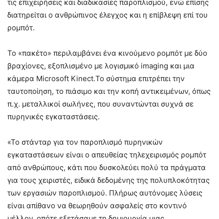
τις επιχειρήσεις και διαδικασίες παροπλισμού, ενώ επίσης
διατηρείται ο ανθρώπινος έλεγχος και η επίβλεψη επί του
ρομπότ.
Το «πακέτο» περιλαμβάνει ένα κινούμενο ρομπότ με δύο
βραχίονες, εξοπλισμένο με λογισμικό imaging και μια
κάμερα Microsoft Kinect.Το σύστημα επιτρέπει την
ταυτοποίηση, το πιάσιμο και την κοπή αντικειμένων, όπως
π.χ. μεταλλικοί σωλήνες, που συναντώνται συχνά σε
πυρηνικές εγκαταστάσεις.
«Το στάνταρ για τον παροπλισμό πυρηνικών
εγκαταστάσεων είναι ο απευθείας τηλεχειρισμός ρομπότ
από ανθρώπους, κάτι που δυσκολεύει πολύ τα πράγματα
για τους χειριστές, ειδικά δεδομένης της πολυπλοκότητας
των εργασιών παροπλισμού. Πλήρως αυτόνομες λύσεις
είναι απίθανο να θεωρηθούν ασφαλείς στο κοντινό
μέλλον, οπότε εξετάσαμε τη δημιουργία μιας