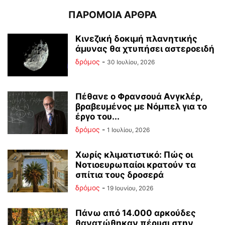
ΠΑΡΟΜΟΙΑ ΑΡΘΡΑ
Κινεζική δοκιμή πλανητικής
άμυνας θα χτυπήσει αστεροειδή
δρόμος
-
30 Ιουλίου, 2026
Πέθανε ο Φρανσουά Ανγκλέρ,
βραβευμένος με Νόμπελ για το
έργο του...
δρόμος
-
1 Ιουλίου, 2026
Χωρίς κλιματιστικό: Πώς οι
Νοτιοευρωπαίοι κρατούν τα
σπίτια τους δροσερά
δρόμος
-
19 Ιουνίου, 2026
Πάνω από 14.000 αρκούδες
θανατώθηκαν πέρυσι στην