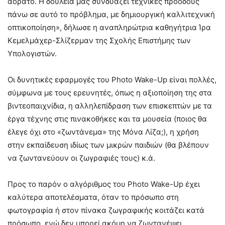
αόρατο. Η δουλειά μας συνδυάζει τεχνικές προόδους
πάνω σε αυτό το πρόβλημα, με δημιουργική καλλιτεχνική
οπτικοποίηση», δήλωσε η αναπληρώτρια καθηγήτρια Ίρα
Κεμελμάχερ-Σλίζερμαν της Σχολής Επιστήμης των
Υπολογιστών.
Οι δυνητικές εφαρμογές του Photo Wake-Up είναι πολλές,
σύμφωνα με τους ερευνητές, όπως η αξιοποίηση της στα
βιντεοπαιχνίδια, η αλληλεπίδραση των επισκεπτών με τα
έργα τέχνης στις πινακοθήκες και τα μουσεία (ποιος θα
έλεγε όχι στο «ζωντάνεμα» της Μόνα Λίζα;), η χρήση
στην εκπαίδευση ιδίως των μικρών παιδιών (θα βλέπουν
να ζωντανεύουν οι ζωγραφιές τους) κ.ά.
Προς το παρόν ο αλγόριθμος του Photo Wake-Up έχει
καλύτερα αποτελέσματα, όταν το πρόσωπο στη
φωτογραφία ή στον πίνακα ζωγραφικής κοιτάζει κατά
πρόσωπο, ενώ δεν μπορεί ακόμη να ζωντανέψει