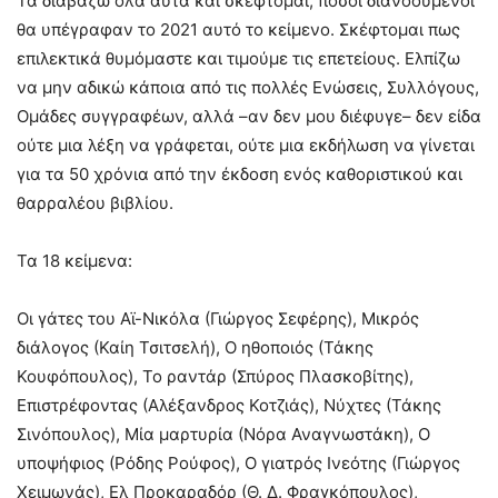
Τα διαβάζω όλα αυτά και σκέφτομαι, πόσοι διανοούμενοι
θα υπέγραφαν το 2021 αυτό το κείμενο. Σκέφτομαι πως
επιλεκτικά θυμόμαστε και τιμούμε τις επετείους. Ελπίζω
να μην αδικώ κάποια από τις πολλές Ενώσεις, Συλλόγους,
Ομάδες συγγραφέων, αλλά –αν δεν μου διέφυγε– δεν είδα
ούτε μια λέξη να γράφεται, ούτε μια εκδήλωση να γίνεται
για τα 50 χρόνια από την έκδοση ενός καθοριστικού και
θαρραλέου βιβλίου.
Τα 18 κείμενα:
Οι γάτες του Αϊ-Νικόλα (Γιώργος Σεφέρης), Μικρός
διάλογος (Καίη Τσιτσελή), Ο ηθοποιός (Τάκης
Κουφόπουλος), Το ραντάρ (Σπύρος Πλασκοβίτης),
Επιστρέφοντας (Αλέξανδρος Κοτζιάς), Νύχτες (Τάκης
Σινόπουλος), Μία μαρτυρία (Νόρα Αναγνωστάκη), Ο
υποψήφιος (Ρόδης Ρούφος), Ο γιατρός Ινεότης (Γιώργος
Χειμωνάς), Ελ Προκαραδόρ (Θ. Δ. Φραγκόπουλος),