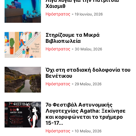
Λίγα λόγια για την Πατρίτσια
Χάισμιθ
Ηρόστρατος
-
19 Ιουνίου, 2026
Στηρίζουμε τα Μικρά
Βιβλιοπωλεία
Ηρόστρατος
-
30 Μαΐου, 2026
Όχι στη σταδιακή δολοφονία του
Βενέτικου
Ηρόστρατος
-
29 Μαΐου, 2026
7ο Φεστιβάλ Αστυνομικής
Λογοτεχνίας Agatha: Ξεκίνησε
και κορυφώνεται το τριήμερο
15-17...
Ηρόστρατος
-
10 Μαΐου, 2026