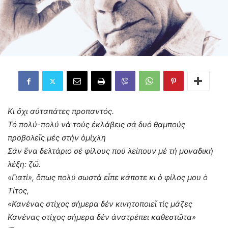
Κι ὄχι αὐταπάτες προπαντός.
Τό πολύ-πολύ νά τούς ἐκλάβεις σά δυό θαμπούς
προβολεῖς μές στήν ὁμίχλη
Σάν ἕνα δελτάριο σέ φίλους πού λείπουν μέ τή μοναδική
λέξη: ζῶ.
«Γιατί», ὅπως πολύ σωστά εἶπε κάποτε κι ὁ φίλος μου ὁ
Τίτος,
«Κανένας στίχος σήμερα δέν κινητοποιεῖ τίς μάζες
Κανένας στίχος σήμερα δέν ἀνατρέπει καθεστῶτα»