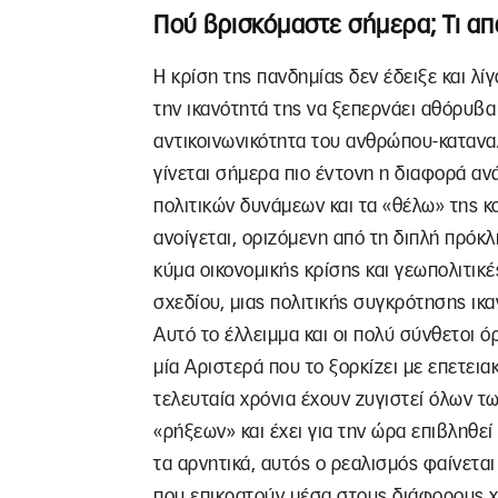
Πού βρισκόμαστε σήμερα; Τι απα
Η κρίση της πανδημίας δεν έδειξε και λίγ
την ικανότητά της να ξεπερνάει αθόρυβα 
αντικοινωνικότητα του ανθρώπου-καταναλω
γίνεται σήμερα πιο έντονη η διαφορά ανά
πολιτικών δυνάμεων και τα «θέλω» της 
ανοίγεται, οριζόμενη από τη διπλή πρόκλ
κύμα οικονομικής κρίσης και γεωπολιτικέ
σχεδίου, μιας πολιτικής συγκρότησης ικ
Αυτό το έλλειμμα και οι πολύ σύνθετοι ό
μία Αριστερά που το ξορκίζει με επετει
τελευταία χρόνια έχουν ζυγιστεί όλων τ
«ρήξεων» και έχει για την ώρα επιβληθε
τα αρνητικά, αυτός ο ρεαλισμός φαίνετα
που επικρατούν μέσα στους διάφορους χ