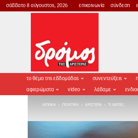
σάββατο 8 αύγουστος, 2026
επικοινωνία
σύνδεση
Δρόμος
της
Αριστεράς
το θέμα της εβδομάδας
συνεντεύξεις
π
αφιερώματα
video
λάβαμε
ενδι
ΑΡΧΙΚΉ
ΠΟΛΙΤΙΚΉ
ΑΡΙΣΤΕΡΆ
ΤΙ ΛΕΊΠΕΙ;