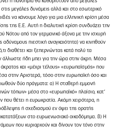
έρνει η πανδημία θα καθοριστούν από μεγάλες
στις μεγάλες δυνάμεις αλλά και στο εσωτερικό
κριβές να κάνουμε λόγο για μια ελληνική κρίση μέσα
ίσης της Ε.Ε. Αυτή η διαλυτική κρίση συνδυάζει την
ύ Νότου από τον γερμανικό άξονα με την ισχυρή
υς αδύναμους πιεστική αναγκαιότητα) να κινηθούν
ό,τι διαθέτει και ξεπερνώντας κατά πολύ τα
 άλλωστε ήδη μπει για την ώρα στην άκρη. Μέσα
ο άκρατος και «μέχρι τέλους» «ευρωπαϊσμός» που
έσα στην Αριστερά, τόσο στην ευρωπαϊκή όσο και
ειωθούν δύο πράγματα: α) Η σταθερή εμμονή
ινών τόπων» μέσα στο «ευρωπαϊκό» πλαίσιο, κατ’
 που θέτει η ευρωκρατία. Ακόμη χειρότερα, η
ρόβλεψης ή σχεδιασμού εν όψει της ορατής
νακατατάξεων στο ευρωενωσιακό οικοδόμημα. β) Η
άμεων που κυριαρχούν και δίνουν τον τόνο στην