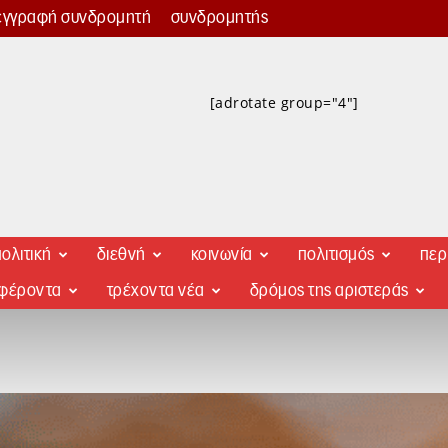
εγγραφή συνδρομητή
συνδρομητής
[adrotate group="4"]
ολιτική
διεθνή
κοινωνία
πολιτισμός
περ
αφέροντα
τρέχοντα νέα
δρόμος της αριστεράς