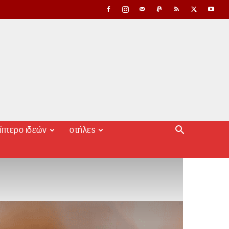
ίπτερο ιδεών
στήλες