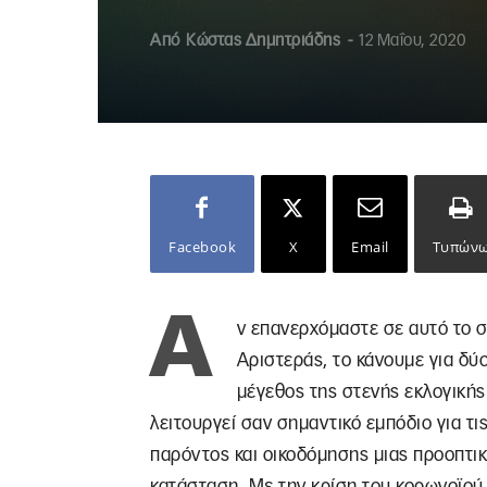
Από
Kώστας Δημητριάδης
-
12 Μαΐου, 2020
Facebook
X
Email
Τυπών
Α
ν επανερχόμαστε σε αυτό το σ
Αριστεράς, το κάνουμε για δύ
μέγεθος της στενής εκλογικής
λειτουργεί σαν σημαντικό εμπόδιο για τι
παρόντος και οικοδόμησης μιας προοπτικ
κατάσταση. Με την κρίση του κορωνοϊού 