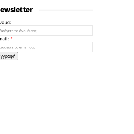
ewsletter
νομα:
mail:
*
Εγγραφή