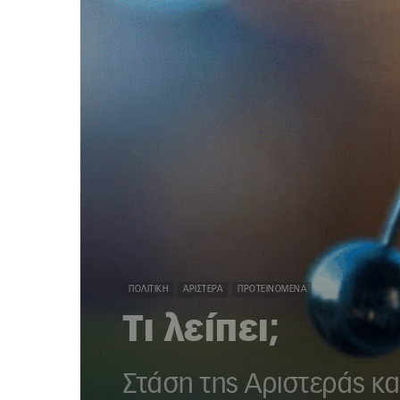
ΠΟΛΙΤΙΚΉ
ΑΡΙΣΤΕΡΆ
ΠΡΟΤΕΙΝΌΜΕΝΑ
Τι λείπει;
Στάση της Αριστεράς κα