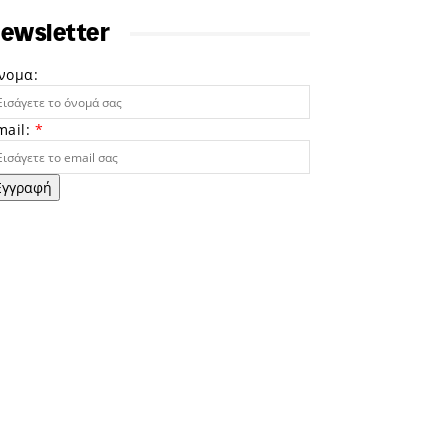
ewsletter
νομα:
mail:
*
Εγγραφή