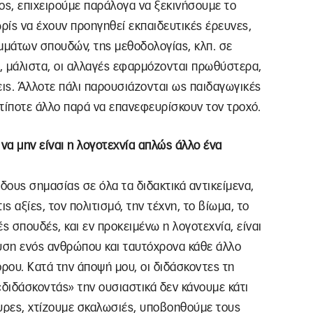
ος, επιχειρούμε παράλογα να ξεκινήσουμε το
ωρίς να έχουν προηγηθεί εκπαιδευτικές έρευνες,
μμάτων σπουδών, της μεθοδολογίας, κλπ. σε
ς, μάλιστα, οι αλλαγές εφαρμόζονται πρωθύστερα,
εις. Άλλοτε πάλι παρουσιάζονται ως παιδαγωγικές
 τίποτε άλλο παρά να επανεφευρίσκουν τον τροχό.
να μην είναι η λογοτεχνία απλώς άλλο ένα
δους σημασίας σε όλα τα διδακτικά αντικείμενα,
 αξίες, τον πολιτισμό, την τέχνη, το βίωμα, το
ς σπουδές, και εν προκειμένω η λογοτεχνία, είναι
υση ενός ανθρώπου και ταυτόχρονα κάθε άλλο
όρου. Κατά την άποψή μου, οι διδάσκοντες τη
«διδάσκοντάς» την ουσιαστικά δεν κάνουμε κάτι
υρες, χτίζουμε σκαλωσιές, υποβοηθούμε τους