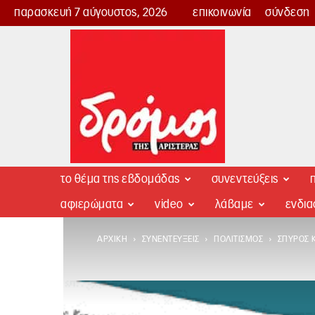
παρασκευή 7 αύγουστος, 2026
επικοινωνία
σύνδεση
Δρόμος
της
Αριστεράς
το θέμα της εβδομάδας
συνεντεύξεις
π
αφιερώματα
video
λάβαμε
ενδι
ΑΡΧΙΚΉ
ΣΥΝΕΝΤΕΎΞΕΙΣ
ΠΟΛΙΤΙΣΜΌΣ
ΣΠΎΡΟΣ 