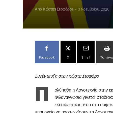
Από
Κώστας Στοφόρος
-
3 Νοεμβρίου, 2020
Facebook
X
Email
Τυπών
Συνέντευξη στον Κώστα Στοφόρο
Π
ολύπαθη η Λογοτεχνία στην εκ
Φιλαναγνωσία γίνεται σταδιακ
εκπαιδευτικοί μέσα στα ασφυκτ
υπουργείο να προσεγγίσουν τη Λογοτεχν