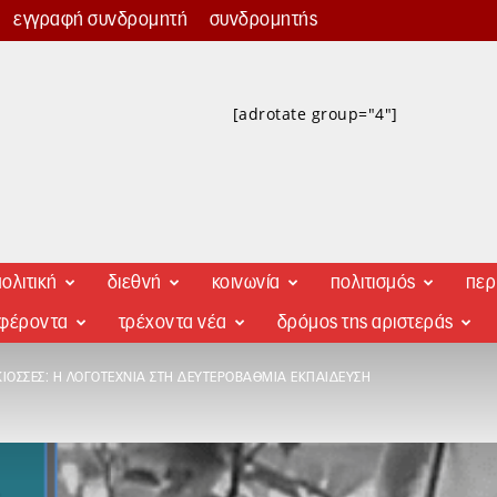
εγγραφή συνδρομητή
συνδρομητής
[adrotate group="4"]
ολιτική
διεθνή
κοινωνία
πολιτισμός
περ
αφέροντα
τρέχοντα νέα
δρόμος της αριστεράς
ΚΙΟΣΣΈΣ: Η ΛΟΓΟΤΕΧΝΊΑ ΣΤΗ ΔΕΥΤΕΡΟΒΆΘΜΙΑ ΕΚΠΑΊΔΕΥΣΗ