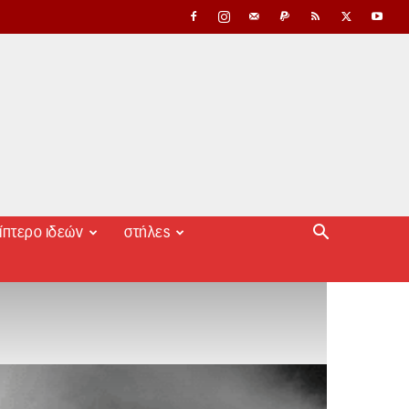
ίπτερο ιδεών
στήλες