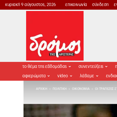
κυριακή 9 αύγουστος, 2026
επικοινωνία
σύνδεση
ε
Δρόμος
της
Αριστεράς
το θέμα της εβδομάδας
συνεντεύξεις
π
αφιερώματα
video
λάβαμε
ενδι
ΑΡΧΙΚΉ
ΠΟΛΙΤΙΚΉ
ΟΙΚΟΝΟΜΊΑ
ΟΙ ΤΡΆΠΕΖΕΣ 