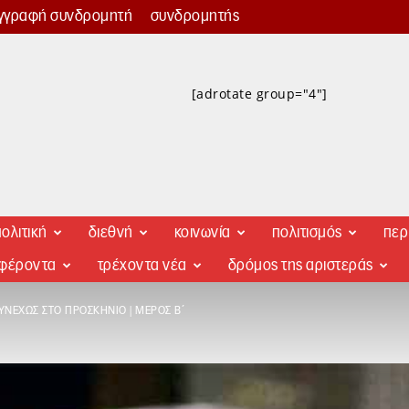
γγραφή συνδρομητή
συνδρομητής
[adrotate group="4"]
ολιτική
διεθνή
κοινωνία
πολιτισμός
περ
αφέροντα
τρέχοντα νέα
δρόμος της αριστεράς
ΣΥΝΕΧΏΣ ΣΤΟ ΠΡΟΣΚΉΝΙΟ | ΜΈΡΟΣ Β΄