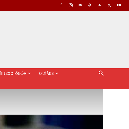
ίπτερο ιδεών
στήλες