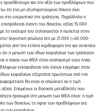
τές προσθέσουμε και την αξία των προβλέψεων που
στω ότι ένα μη εξυπηρετούμενο δάνειο έχει
νο στο ενεργητικό της τράπεζας. Παράλληλα η
επισφάλειας έναντι του δανείου, αξίας 15.000
με το ενέχυρό του τιτλοποιείται ή πωλείται στην
στεί λογιστική απώλεια ίση με 21.000 (=60.000-
ρείται από την ετήσια κερδοφορία της και συνεπώς
ές ότι η μείωση των ιδίων κεφαλαίων των τραπεζών
ναι ο όγκος των ΜΕΑ στον ισολογισμό τους ή/και
οβλέψεων επισφάλειας που έχουν εγγράψει στον
 ιδίων κεφαλαίων εξαρτάται πρωτίστως από την
αφορετικές θα είναι οι απώλειες αν η τιμή
 αξίας. Επομένως οι βασικές μεταβλητές που
ράπεζα προχωρά στη μείωση των ΜΕΑ είναι: η τιμή
λο των δανείων, το ύψος των προβλέψεων για
κεια των κεφαλαίων.