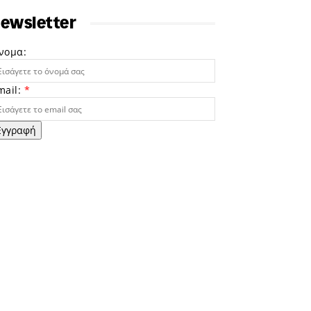
ewsletter
νομα:
mail:
*
Εγγραφή