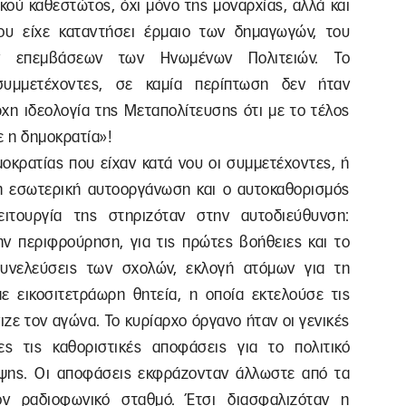
ού καθεστώτος, όχι μόνο της μοναρχίας, αλλά και
που είχε καταντήσει έρμαιο των δημαγωγών, του
ν επεμβάσεων των Ηνωμένων Πολιτειών. Το
συμμετέχοντες, σε καμία περίπτωση δεν ήταν
ρχη ιδεολογία της Μεταπολίτευσης ότι με το τέλος
ε η δημοκρατία»!
μοκρατίας που είχαν κατά νου οι συμμετέχοντες, ή
 η εσωτερική αυτοοργάνωση και ο αυτοκαθορισμός
ιτουργία της στηριζόταν στην αυτοδιεύθυνση:
ην περιφρούρηση, για τις πρώτες βοήθειες και το
συνελεύσεις των σχολών, εκλογή ατόμων για τη
ε εικοσιτετράωρη θητεία, η οποία εκτελούσε τις
ζε τον αγώνα. Το κυρίαρχο όργανο ήταν οι γενικές
ς τις καθοριστικές αποφάσεις για το πολιτικό
ηψης. Οι αποφάσεις εκφράζονταν άλλωστε από τα
ν ραδιοφωνικό σταθμό. Έτσι διασφαλιζόταν η