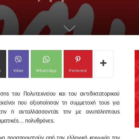
ω
Viber
WhatsApp
Pinterest
σης του Πολυτεχνείου και του αντιδικτατορικού
εκείνοι που αξιοποίησαν τη συμμετοχή τους για
την ή ανταλλάσσοντάς την με ανυπόληπτους
ομματικές… πολυθρόνες.
 να προσποριστούν από την ελληνική κοινωνία την