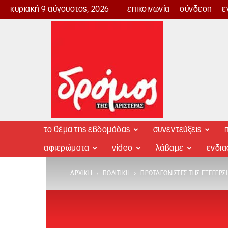
κυριακή 9 αύγουστος, 2026
επικοινωνία
σύνδεση
ε
Δρόμος
της
Αριστεράς
το θέμα της εβδομάδας
συνεντεύξεις
π
αφιερώματα
video
λάβαμε
ενδι
ΑΡΧΙΚΉ
ΠΟΛΙΤΙΚΉ
ΠΡΩΤΑΓΩΝΙΣΤΈΣ ΤΗΣ ΕΞΈΓΕΡΣ