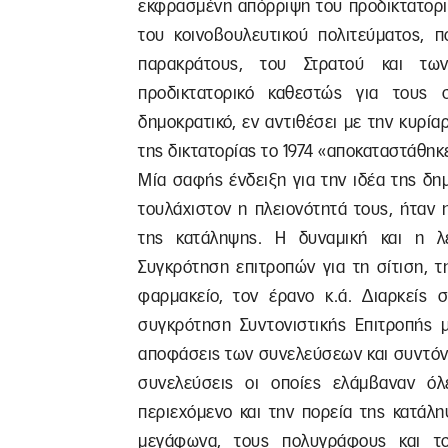
εκφρασμένη απόρριψη του προδικτατορικ
του κοινοβουλευτικού πολιτεύματος, 
παρακράτους, του Στρατού και τω
προδικτατορικό καθεστώς για τους 
δημοκρατικό, εν αντιθέσει με την κυρία
της δικτατορίας το 1974 «αποκαταστάθηκ
Μία σαφής ένδειξη για την ιδέα της δη
τουλάχιστον η πλειονότητά τους, ήταν
της κατάληψης. Η δυναμική και η λε
Συγκρότηση επιτροπών για τη σίτιση, τ
φαρμακείο, τον έρανο κ.ά. Διαρκείς 
συγκρότηση Συντονιστικής Επιτροπής μ
αποφάσεις των συνελεύσεων και συντόνι
συνελεύσεις οι οποίες ελάμβαναν όλε
περιεχόμενο και την πορεία της κατάλ
μεγάφωνα, τους πολυγράφους και το