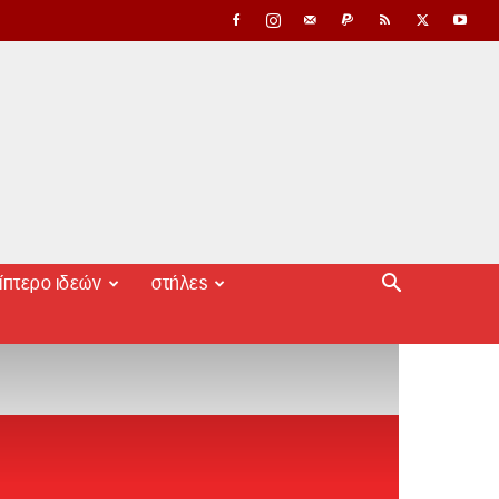
ίπτερο ιδεών
στήλες