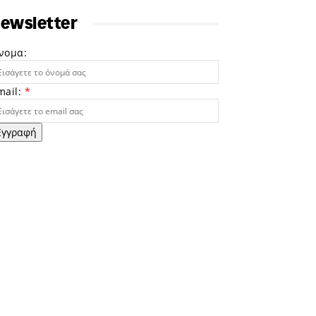
ewsletter
νομα:
mail:
*
Εγγραφή