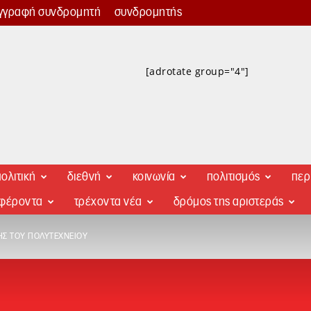
γγραφή συνδρομητή
συνδρομητής
[adrotate group="4"]
ολιτική
διεθνή
κοινωνία
πολιτισμός
περ
αφέροντα
τρέχοντα νέα
δρόμος της αριστεράς
ΗΣ ΤΟΥ ΠΟΛΥΤΕΧΝΕΊΟΥ