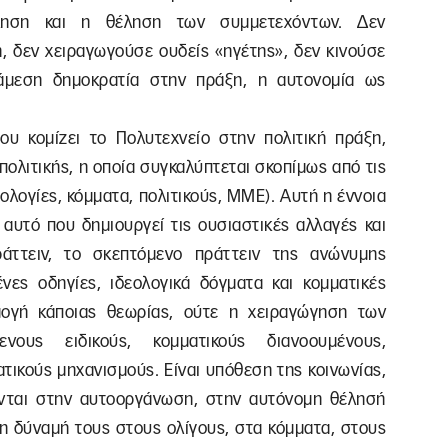
ληση και η θέληση των συμμετεχόντων. Δεν
, δεν χειραγωγούσε ουδείς «ηγέτης», δεν κινούσε
άμεση δημοκρατία στην πράξη, η αυτονομία ως
ου κομίζει το Πολυτεχνείο στην πολιτική πράξη,
πολιτικής, η οποία συγκαλύπτεται σκοπίμως από τις
ολογίες, κόμματα, πολιτικούς, ΜΜΕ). Αυτή η έννοια
 αυτό που δημιουργεί τις ουσιαστικές αλλαγές και
άττειν, το σκεπτόμενο πράττειν της ανώνυμης
νες οδηγίες, ιδεολογικά δόγματα και κομματικές
μογή κάποιας θεωρίας, ούτε η χειραγώγηση των
ους ειδικούς, κομματικούς διανοουμένους,
ατικούς μηχανισμούς. Είναι υπόθεση της κοινωνίας,
νται στην αυτοοργάνωση, στην αυτόνομη θέλησή
 τη δύναμή τους στους ολίγους, στα κόμματα, στους