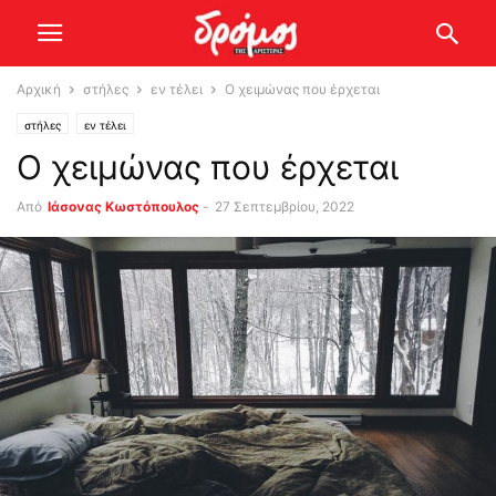
Αρχική
στήλες
εν τέλει
Ο χειμώνας που έρχεται
στήλες
εν τέλει
Ο χειμώνας που έρχεται
Από
Ιάσονας Κωστόπουλος
-
27 Σεπτεμβρίου, 2022