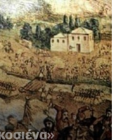
ικοσιένα»