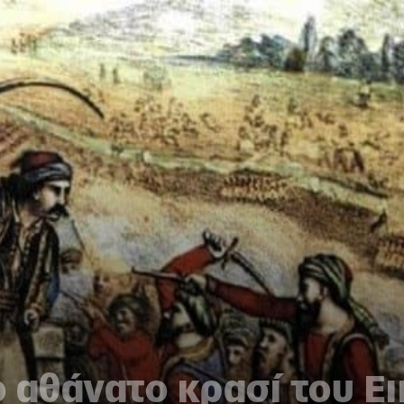
 αθάνατο κρασί του Ε