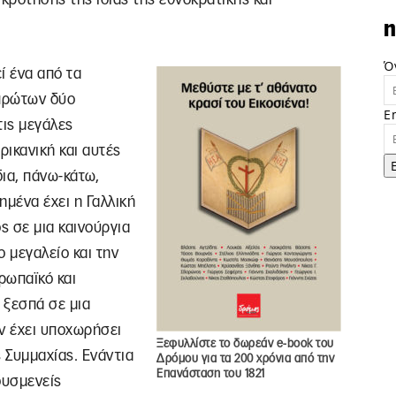
n
Ό
ί ένα από τα
πρώτων δύο
E
τις μεγάλες
ρικανική και αυτές
δια, πάνω-κάτω,
ημένα έχει η Γαλλική
ς σε μια καινούργια
 μεγαλείο και την
ρωπαϊκό και
 ξεσπά σε μια
ν έχει υποχωρήσει
Ξεφυλλίστε το δωρεάν e-book του
 Συμμαχίας. Ενάντια
Δρόμου για τα 200 χρόνια από την
Επανάσταση του 1821
δυσμενείς