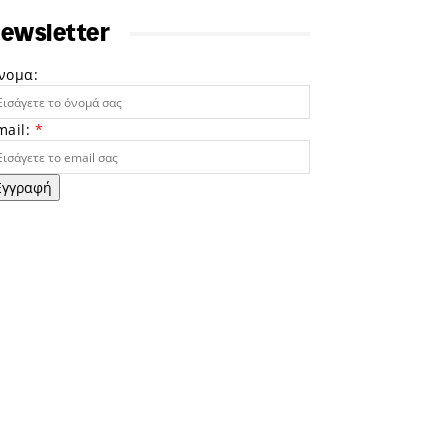
ewsletter
νομα:
mail:
*
Εγγραφή