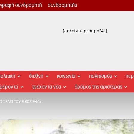
γγραφή συνδρομητή
συνδρομητής
[adrotate group="4"]
ολιτική
διεθνή
κοινωνία
πολιτισμός
περ
αφέροντα
τρέχοντα νέα
δρόμος της αριστεράς
 ΚΡΑΣΊ ΤΟΥ ΕΙΚΟΣΙΈΝΑ»