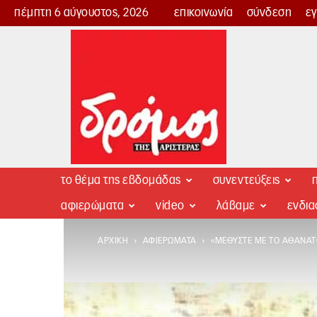
πέμπτη 6 αύγουστος, 2026
επικοινωνία
σύνδεση
ε
Δρόμος
της
Αριστεράς
το θέμα της εβδομάδας
συνεντεύξεις
π
αφιερώματα
video
λάβαμε
ενδι
ΑΡΧΙΚΉ
ΑΦΙΕΡΏΜΑΤΑ
«ΜΕΘΎΣΤΕ ΜΕ ΤΟ ΑΘΆΝΑΤΟ