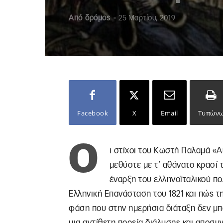
Από
δρόμος
-
25 Μαρτίου, 2019
Facebook
X
Email
Τυπών
Ο
ι στίχοι του Κωστή Παλαμά «Α
μεθύστε με τ’ αθάνατο κρασί 
έναρξη του ελληνοϊταλικού π
Ελληνική Επανάσταση του 1821 και πώς τ
φάση που στην ημερήσια διάταξη δεν μπα
μια αντίθετη πορεία διάλυσης και αποσυγ