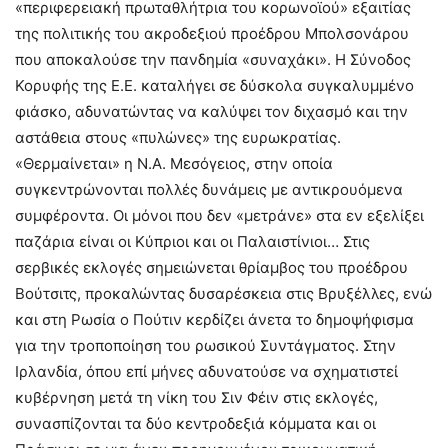
«περιφερειακή πρωταθλήτρια του κορωνοϊού» εξαιτίας
της πολιτικής του ακροδεξιού προέδρου Μπολσονάρου
που αποκαλούσε την πανδημία «συναχάκι». Η Σύνοδος
Κορυφής της Ε.Ε. καταλήγει σε δύσκολα συγκαλυμμένο
φιάσκο, αδυνατώντας να καλύψει τον διχασμό και την
αστάθεια στους «πυλώνες» της ευρωκρατίας.
«Θερμαίνεται» η Ν.Α. Μεσόγειος, στην οποία
συγκεντρώνονται πολλές δυνάμεις με αντικρουόμενα
συμφέροντα. Οι μόνοι που δεν «μετράνε» στα εν εξελίξει
παζάρια είναι οι Κύπριοι και οι Παλαιστίνιοι… Στις
σερβικές εκλογές σημειώνεται θρίαμβος του προέδρου
Βούτσιτς, προκαλώντας δυσαρέσκεια στις Βρυξέλλες, ενώ
και στη Ρωσία ο Πούτιν κερδίζει άνετα το δημοψήφισμα
για την τροποποίηση του ρωσικού Συντάγματος. Στην
Ιρλανδία, όπου επί μήνες αδυνατούσε να σχηματιστεί
κυβέρνηση μετά τη νίκη του Σιν Φέιν στις εκλογές,
συνασπίζονται τα δύο κεντροδεξιά κόμματα και οι