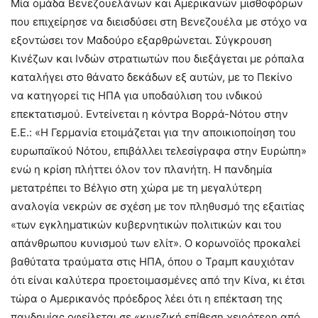
Μία ομάδα Βενεζουελάνων και Αμερικανών μισθοφόρων
που επιχείρησε να διεισδύσει στη Βενεζουέλα με στόχο να
εξοντώσει τον Μαδούρο εξαρθρώνεται. Σύγκρουση
Κινέζων και Ινδών στρατιωτών που διεξάγεται με ρόπαλα
καταλήγει στο θάνατο δεκάδων εξ αυτών, με το Πεκίνο
να κατηγορεί τις ΗΠΑ για υποδαύλιση του ινδικού
επεκτατισμού. Εντείνεται η κόντρα Βορρά-Νότου στην
Ε.Ε.: «Η Γερμανία ετοιμάζεται για την αποικιοποίηση του
ευρωπαϊκού Νότου, επιβάλλει τελεσίγραφα στην Ευρώπη»
ενώ η κρίση πλήττει όλον τον πλανήτη. Η πανδημία
μετατρέπει το Βέλγιο στη χώρα με τη μεγαλύτερη
αναλογία νεκρών σε σχέση με τον πληθυσμό της εξαιτίας
«των εγκληματικών κυβερνητικών πολιτικών και του
απάνθρωπου κυνισμού των ελίτ». Ο κορωνοϊός προκαλεί
βαθύτατα τραύματα στις ΗΠΑ, όπου ο Τραμπ καυχιόταν
ότι είναι καλύτερα προετοιμασμένες από την Κίνα, κι έτσι
τώρα ο Αμερικανός πρόεδρος λέει ότι η επέκταση της
πανδημίας οφείλεται σε «κινεζική επίθεση χειρότερη από