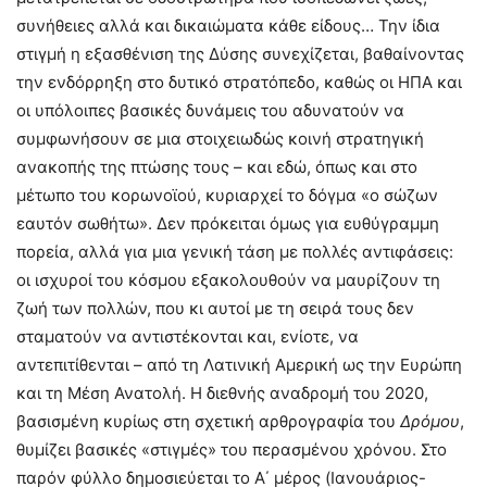
συνήθειες αλλά και δικαιώματα κάθε είδους… Την ίδια
στιγμή η εξασθένιση της Δύσης συνεχίζεται, βαθαίνοντας
την ενδόρρηξη στο δυτικό στρατόπεδο, καθώς οι ΗΠΑ και
οι υπόλοιπες βασικές δυνάμεις του αδυνατούν να
συμφωνήσουν σε μια στοιχειωδώς κοινή στρατηγική
ανακοπής της πτώσης τους – και εδώ, όπως και στο
μέτωπο του κορωνοϊού, κυριαρχεί το δόγμα «ο σώζων
εαυτόν σωθήτω». Δεν πρόκειται όμως για ευθύγραμμη
πορεία, αλλά για μια γενική τάση με πολλές αντιφάσεις:
οι ισχυροί του κόσμου εξακολουθούν να μαυρίζουν τη
ζωή των πολλών, που κι αυτοί με τη σειρά τους δεν
σταματούν να αντιστέκονται και, ενίοτε, να
αντεπιτίθενται – από τη Λατινική Αμερική ως την Ευρώπη
και τη Μέση Ανατολή. Η διεθνής αναδρομή του 2020,
βασισμένη κυρίως στη σχετική αρθρογραφία του
Δρόμου
,
θυμίζει βασικές «στιγμές» του περασμένου χρόνου. Στο
παρόν φύλλο δημοσιεύεται το Α΄ μέρος (Ιανουάριος-