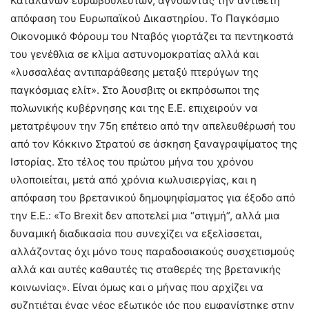
Καταλανών ευρωβουλευτών, αγνοώντας την αντίθετη
απόφαση του Ευρωπαϊκού Δικαστηρίου. Το Παγκόσμιο
Οικονομικό Φόρουμ του Νταβός γιορτάζει τα πεντηκοστά
του γενέθλια σε κλίμα αστυνομοκρατίας αλλά και
«λυσσαλέας αντιπαράθεσης μεταξύ πτερύγων της
παγκόσμιας ελίτ». Στο Άουσβιτς οι εκπρόσωποι της
πολωνικής κυβέρνησης και της Ε.Ε. επιχειρούν να
μετατρέψουν την 75η επέτειο από την απελευθέρωσή του
από τον Κόκκινο Στρατού σε άσκηση ξαναγραψίματος της
Ιστορίας. Στο τέλος του πρώτου μήνα του χρόνου
υλοποιείται, μετά από χρόνια κωλυσιεργίας, και η
απόφαση του βρετανικού δημοψηφίσματος για έξοδο από
την Ε.Ε.: «Το Brexit δεν αποτελεί μια “στιγμή”, αλλά μια
δυναμική διαδικασία που συνεχίζει να εξελίσσεται,
αλλάζοντας όχι μόνο τους παραδοσιακούς συσχετισμούς
αλλά και αυτές καθαυτές τις σταθερές της βρετανικής
κοινωνίας». Είναι όμως και ο μήνας που αρχίζει να
συζητιέται ένας νέος εξωτικός ιός που εμφανίστηκε στην