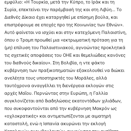
εμφύλιο: «Η Τουρκία, μετά την Κύπρο, το Ιράκ και τη
Συρία, επεκτείνει την παρέμβασή της και στη Λιβύη… Το
Διεθνές Δίκαιο έχει καταργηθεί με επίσημη βούλα, και
επιστρέφουμε σε εποχές προ της Κοινωνίας των Εθνών».
Αυτό φαίνεται να ισχύει και στην κατεχόμενη Παλαιστίνη,
όπου ο Τραμπ προωθεί μια «εκτρωματική πρόταση για τη
(μη) επίλυση του Παλαιστινιακού, αγνοώντας προκλητικά
τις σχετικές αποφάσεις του ΟΗΕ και θεμελιώδεις κανόνες
του διεθνούς δικαίου». Στη Βολιβία, η ντε φάκτο
κυβέρνηση των πραξικοπηματιών εξακολουθεί να διώκει
ανελέητα τους υποστηρικτές του Μοράλες, αλλά
ταυτόχρονα αναγγέλλει τη διενέργεια εκλογών στις
αρχές Μαΐου. Περνώντας στην Ευρώπη, η Γαλλία
συγκλονίζεται από διαδηλώσεις εκατοντάδων χιλιάδων,
που συκοφαντούνται από την κυβέρνηση Μακρόν ως
«οχλοκρατικές» και αντιμετωπίζονται με αιματηρή
καταστολή, ενώ η Ισπανία ακυρώνει την εκλογή