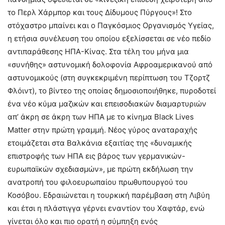
το Περλ Χάρμπορ και τους Δίδυμους Πύργους»! Στο
στόχαστρο μπαίνει και ο Παγκόσμιος Οργανισμός Υγείας,
η ετήσια συνέλευση του οποίου εξελίσσεται σε νέο πεδίο
αντιπαράθεσης ΗΠΑ-Κίνας. Στα τέλη του μήνα μια
«συνήθης» αστυνομική δολοφονία Αφροαμερικανού από
αστυνομικούς (στη συγκεκριμένη περίπτωση του Τζορτζ
Φλόιντ), το βίντεο της οποίας δημοσιοποιήθηκε, πυροδοτεί
ένα νέο κύμα μαζικών και επεισοδιακών διαμαρτυριών
απ’ άκρη σε άκρη των ΗΠΑ με το κίνημα Black Lives
Matter στην πρώτη γραμμή. Νέος γύρος αναταραχής
ετοιμάζεται στα Βαλκάνια εξαιτίας της «δυναμικής
επιστροφής των ΗΠΑ εις βάρος των γερμανικών-
ευρωπαϊκών σχεδιασμών», με πρώτη εκδήλωση την
ανατροπή του φιλοευρωπαίου πρωθυπουργού του
Κοσόβου. Εδραιώνεται η τουρκική παρέμβαση στη Λιβύη
και έτσι η πλάστιγγα γέρνει εναντίον του Χαφτάρ, ενώ
γίνεται όλο και πιο ορατή η σύμπηξη ενός