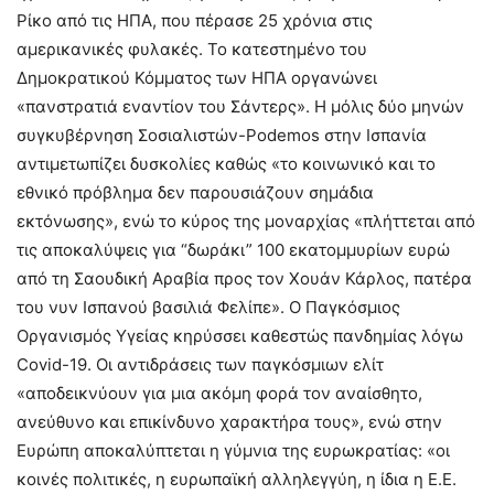
Ρίκο από τις ΗΠΑ, που πέρασε 25 χρόνια στις
αμερικανικές φυλακές. Το κατεστημένο του
Δημοκρατικού Κόμματος των ΗΠΑ οργανώνει
«πανστρατιά εναντίον του Σάντερς». Η μόλις δύο μηνών
συγκυβέρνηση Σοσιαλιστών-Podemos στην Ισπανία
αντιμετωπίζει δυσκολίες καθώς «το κοινωνικό και το
εθνικό πρόβλημα δεν παρουσιάζουν σημάδια
εκτόνωσης», ενώ το κύρος της μοναρχίας «πλήττεται από
τις αποκαλύψεις για “δωράκι” 100 εκατομμυρίων ευρώ
από τη Σαουδική Αραβία προς τον Χουάν Κάρλος, πατέρα
του νυν Ισπανού βασιλιά Φελίπε». Ο Παγκόσμιος
Οργανισμός Υγείας κηρύσσει καθεστώς πανδημίας λόγω
Covid-19. Οι αντιδράσεις των παγκόσμιων ελίτ
«αποδεικνύουν για μια ακόμη φορά τον αναίσθητο,
ανεύθυνο και επικίνδυνο χαρακτήρα τους», ενώ στην
Ευρώπη αποκαλύπτεται η γύμνια της ευρωκρατίας: «οι
κοινές πολιτικές, η ευρωπαϊκή αλληλεγγύη, η ίδια η Ε.Ε.