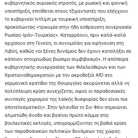
κυβερνητικός συριακός στρατός, με ρωσική και ιρανική
υποστήριξη, επιτίθεται στους τζιχαντιστές που ελέγχουν
το κυβερνείο Ιντλίμπ με τουρκική υποστήριξη,
προκαλώντας «τρικυμία στην ήδη εύθραυστη συνεργασία
Ρωσίας-Ιράν-Τουρκίας». Καταρρέουν, πριν καλά-καλά
αρχίσουν στη Γενεύη, οι συνομιλίες για ειρήνευση στη
Λιβύη, καθώς «οι ξένες δυνάμεις δεν έχουν καταλήξει σε
κάποιον στοιχειωδώς βιώσιμο συμβιβασμό». Η απόπειρα
κυβερνητικής συνεργασίας των Φιλελεύθερων και των
Χριστιανοδημοκρατών με την ακροδεξιά AfD στο
γερμανικό κρατίδιο της Θουριγγίας ακυρώνεται αλλά «η
πολύπλευρη κρίση συνεχίζεται, αφού οι παραδοσιακές
συνταγές χειρισμού της λαϊκής δυσφορίας δεν είναι πια
αποτελεσματικές». Στην Ιρλανδία το Σιν Φέιν σημειώνει
αλματώδη άνοδο και βγαίνει πρώτο κόμμα στις
βουλευτικές εκλογές, υπογραμμίζοντας τη βαθιά κρίση
των παραδοσιακών πολιτικών δυνάμεων της χώρας.