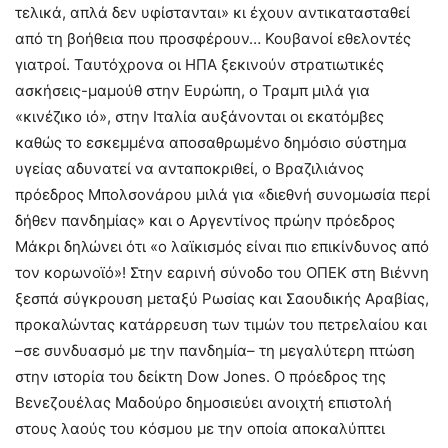
τελικά, απλά δεν υφίστανται» κι έχουν αντικατασταθεί
από τη βοήθεια που προσφέρουν… Κουβανοί εθελοντές
γιατροί. Ταυτόχρονα οι ΗΠΑ ξεκινούν στρατιωτικές
ασκήσεις-μαμούθ στην Ευρώπη, ο Τραμπ μιλά για
«κινέζικο ιό», στην Ιταλία αυξάνονται οι εκατόμβες
καθώς το εσκεμμένα αποσαθρωμένο δημόσιο σύστημα
υγείας αδυνατεί να ανταποκριθεί, ο Βραζιλιάνος
πρόεδρος Μπολσονάρου μιλά για «διεθνή συνομωσία περί
δήθεν πανδημίας» και ο Αργεντίνος πρώην πρόεδρος
Μάκρι δηλώνει ότι «ο λαϊκισμός είναι πιο επικίνδυνος από
τον κορωνοϊό»! Στην εαρινή σύνοδο του ΟΠΕΚ στη Βιέννη
ξεσπά σύγκρουση μεταξύ Ρωσίας και Σαουδικής Αραβίας,
προκαλώντας κατάρρευση των τιμών του πετρελαίου και
–σε συνδυασμό με την πανδημία– τη μεγαλύτερη πτώση
στην ιστορία του δείκτη Dow Jones. Ο πρόεδρος της
Βενεζουέλας Μαδούρο δημοσιεύει ανοιχτή επιστολή
στους λαούς του κόσμου με την οποία αποκαλύπτει