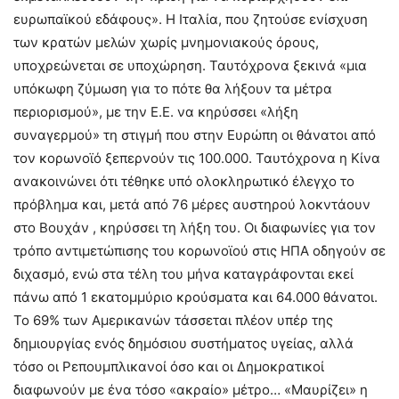
ευρωπαϊκού εδάφους». Η Ιταλία, που ζητούσε ενίσχυση
των κρατών μελών χωρίς μνημονιακούς όρους,
υποχρεώνεται σε υποχώρηση. Ταυτόχρονα ξεκινά «μια
υπόκωφη ζύμωση για το πότε θα λήξουν τα μέτρα
περιορισμού», με την Ε.Ε. να κηρύσσει «λήξη
συναγερμού» τη στιγμή που στην Ευρώπη οι θάνατοι από
τον κορωνοϊό ξεπερνούν τις 100.000. Ταυτόχρονα η Κίνα
ανακοινώνει ότι τέθηκε υπό ολοκληρωτικό έλεγχο το
πρόβλημα και, μετά από 76 μέρες αυστηρού λοκντάουν
στο Βουχάν , κηρύσσει τη λήξη του. Οι διαφωνίες για τον
τρόπο αντιμετώπισης του κορωνοϊού στις ΗΠΑ οδηγούν σε
διχασμό, ενώ στα τέλη του μήνα καταγράφονται εκεί
πάνω από 1 εκατομμύριο κρούσματα και 64.000 θάνατοι.
Το 69% των Αμερικανών τάσσεται πλέον υπέρ της
δημιουργίας ενός δημόσιου συστήματος υγείας, αλλά
τόσο οι Ρεπουμπλικανοί όσο και οι Δημοκρατικοί
διαφωνούν με ένα τόσο «ακραίο» μέτρο… «Μαυρίζει» η