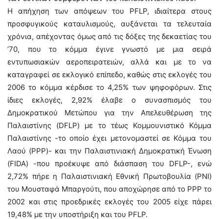
Η απήχηση των απόψεων του PFLP, ιδιαίτερα στους
προσφυγικούς καταυλισμούς, αυξάνεται τα τελευταία
χρόνια, απέχοντας όμως από τις δόξες της δεκαετίας του
’70, που το κόμμα έγινε γνωστό με μια σειρά
εντυπωσιακών αεροπειρατειών, αλλά και με το να
καταγραφεί σε εκλογικό επίπεδο, καθώς στις εκλογές του
2006 το κόμμα κέρδισε το 4,25% των ψηφοφόρων. Στις
ίδιες εκλογές, 2,92% έλαβε ο συνασπισμός του
Δημοκρατικού Μετώπου για την Απελευθέρωση της
Παλαιστίνης (DFLP) με το τέως Κομμουνιστικό Κόμμα
Παλαιστίνης -το οποίο έχει μετονομαστεί σε Κόμμα του
Λαού (PPP)- και την Παλαιστινιακή Δημοκρατική Ένωση
(FIDA) -που προέκυψε από διάσπαση του DFLP-, ενώ
2,72% πήρε η Παλαιστινιακή Εθνική Πρωτοβουλία (PNI)
του Μουσταφά Μπαργούτι, που αποχώρησε από το PPP το
2002 και στις προεδρικές εκλογές του 2005 είχε πάρει
19,48% με την υποστήριξη και του PFLP.