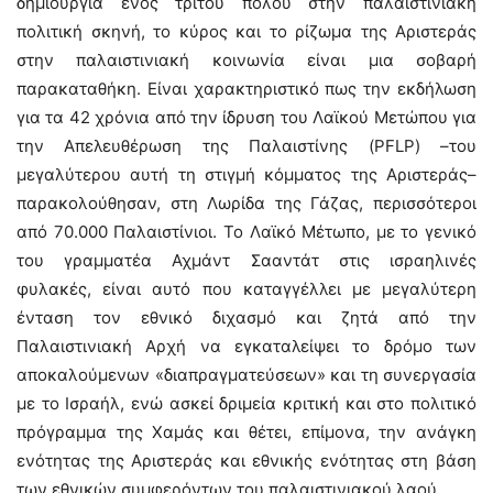
δημιουργία ενός τρίτου πόλου στην παλαιστινιακή
πολιτική σκηνή, το κύρος και το ρίζωμα της Αριστεράς
στην παλαιστινιακή κοινωνία είναι μια σοβαρή
παρακαταθήκη. Είναι χαρακτηριστικό πως την εκδήλωση
για τα 42 χρόνια από την ίδρυση του Λαϊκού Μετώπου για
την Απελευθέρωση της Παλαιστίνης (PFLP) –του
μεγαλύτερου αυτή τη στιγμή κόμματος της Αριστεράς–
παρακολούθησαν, στη Λωρίδα της Γάζας, περισσότεροι
από 70.000 Παλαιστίνιοι. Το Λαϊκό Μέτωπο, με το γενικό
του γραμματέα Αχμάντ Σααντάτ στις ισραηλινές
φυλακές, είναι αυτό που καταγγέλλει με μεγαλύτερη
ένταση τον εθνικό διχασμό και ζητά από την
Παλαιστινιακή Αρχή να εγκαταλείψει το δρόμο των
αποκαλούμενων «διαπραγματεύσεων» και τη συνεργασία
με το Ισραήλ, ενώ ασκεί δριμεία κριτική και στο πολιτικό
πρόγραμμα της Χαμάς και θέτει, επίμονα, την ανάγκη
ενότητας της Αριστεράς και εθνικής ενότητας στη βάση
των εθνικών συμφερόντων του παλαιστινιακού λαού.