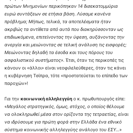
πρώτων Μνημονίων περικόπηκαν 14 δισεκατομμύρια
ευρώ συντάξεων σε ετήσια βάση. Λύσαμε κανένα
πρόβλημα; Μήπως, τελικά, τα αποτελέσματα ήταν
ακριβώς τα αντίθετα από αυτά που διακηρύσσονταν ως
επιδιωκόμενα, επιτείνοντας την ύφεση, αυξάνοντας την
ανεργία και μειώνοντας σε τελική ανάλυση τις εισφορές;
Μειώνοντας δηλαδή τα έσοδα και τους πόρους του
ασφαλιστικού συστήματος».
Έτσι, όταν τις περικοπές τις
κάνουν οι «άλλοι» είναι νεοφιλελεύθερες, όταν τις κάνει
η κυβέρνηση Τσίπρα, τότε «προστατεύεται το επίπεδο των
παροχών»!
Για την
κοινωνική αλληλεγγύη
ο κ. πρωθυπουργός είπε:
«
Μεγάλος στρατηγικός, όμως, στόχος, ο οποίος θέλουμε
να ολοκληρωθεί μέσα στον ορίζοντα της τετραετίας, είναι
να ιδρύσουμε για πρώτη φορά στην Ελλάδα ένα εθνικό
σύστημα κοινωνικής αλληλεγγύης ανάλογο του ΕΣΥ…
»