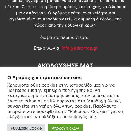
Τι είδους εγχείρημα μπορεί να είναι ο Δρόμος του δεύτερου
κύκλου; Σε αυτό το ερώτημα πρέπει, κατ’ αρχάς, να δώσουμε
μιαν απάντηση. Ο Δρόμος πρέπει ενσυνείδητα και
σχεδιασμένα να προσδιοριστεί ως συμβολή διεξόδου της
χώρας από την καθολική κρίση.
διαβάστε περισσότερα...
Επικοινωνία:
info@edromos.gr
ΑΚΟΛΟΥΘΗΣΕ ΜΑΣ
Ο Δρόμος χρησιμοποιεί cookies
Χρησιμοποιούμε cookies στην ιστοσελίδα μας για να
βελτιώσουμε την εμπειρία περιήγησης και να
καταγράφουμε τις προτιμήσεις σας όταν επισκέπτεστε
ξανά το edromos.gr. Κλικάροντας στο "Αποδοχή όλων",
συναινείτε στη χρήση όλων των cookies. Παρόλαυτα,
Εγγραφή συνδρομητή
Πολιτική
Διεθνή
Κοινωνία
μπορείτε να επισκεφθείτε τις "Ρυθμίσεις Cookies" για να
ελέγξετε και να αλλάξετε τις επιλογές σας.
Πολιτισμός
Αφιερώματα
Ρυθμίσεις Cookie
Αποδοχή όλων