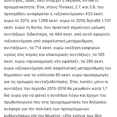
Δυστυχώς, όμως, εκεί υπάρχει η ακριβώς αντίθετη
πραγματικότητα. Έτσι, στους Πίνακες 2.7. και 2.8. του
προσχεδίου αναφέρεται η «εξοικονόμηση» 432 εκατ.
ευρώ το 2015, και 1.269 εκατ. ευρώ το 2016, δηλαδή 1.701
εκατ. ευρώ τη διετία, που πρακτικά σημαίνουν μείωση
συντάξεων. Ειδικότερα, τα 484 εκατ. από αυτά αφορούν
«εξοικονόμηση από ασφαλιστική μεταρρύθμιση
συντάξεων», τα 714 εκατ. ευρώ «αύξηση εισφορών
υγείας στις κύριες και επικουρικές συντάξεις», τα 165
εκατ. ευρώ «προσαρμογές στο εφάπαξ», τα 285 εκατ.
ευρώ «εξοικονόμηση από ασφαλιστική μεταρρύθμιση του
δημοσίου» και τα υπόλοιπα 80 εκατ. ευρώ προσαρμογές
για τις πρόωρες συνταξιοδοτήσεις. Έτσι, λοιπόν, μόνο οι
συντάξεις την περίοδο 2015-2016 θα μειωθούν κατά 1,7
δισ. ευρώ για να φανεί η συνέπεια λόγω και έργων του
πρωθυπουργού που στις προγραμματικές του δηλώσεις
ανέφερε για την πολιτική των προηγούμενων
κυβερνήσεων επί του θέματος: «
Στα χρόνια των δύο