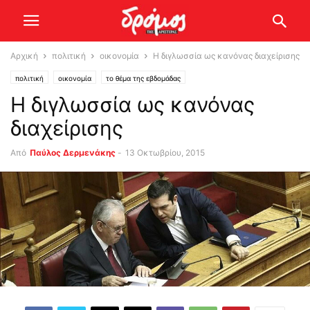
Αρχική
πολιτική
οικονομία
Η διγλωσσία ως κανόνας διαχείρισης
πολιτική
οικονομία
το θέμα της εβδομάδας
Η διγλωσσία ως κανόνας
διαχείρισης
Από
Παύλος Δερμενάκης
-
13 Οκτωβρίου, 2015