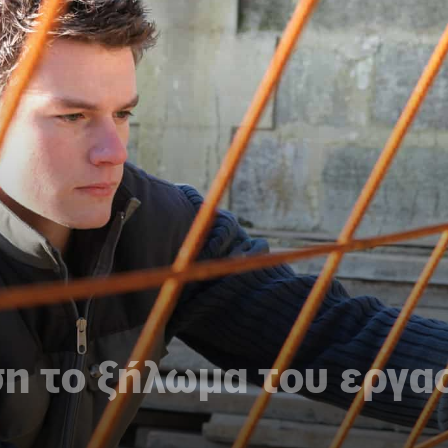
η το ξήλωμα του εργα