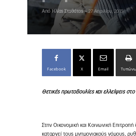
Από
Ηλίας Σταθάτος
-
27 Απριλίου, 2015
Facebook
X
Email
Τυπών
Θετικές πρωτοβουλίες και ελλείψεις στο
Στην Οικονομική και Κοινωνική Επιτροπή
καταργεί τους μνημονιακούς νόμους, ρυθ