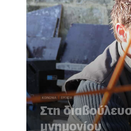
ΚΟΙΝΩΝΊΑ
ΕΡΓΑΣΊΑ
Στη διαβούλευσ
μνημονίου