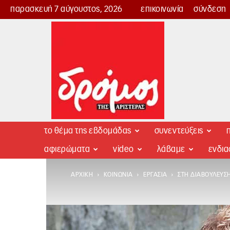
παρασκευή 7 αύγουστος, 2026
επικοινωνία
σύνδεση
Δρόμος
της
Αριστεράς
το θέμα της εβδομάδας
συνεντεύξεις
π
αφιερώματα
video
λάβαμε
ενδι
ΑΡΧΙΚΉ
ΚΟΙΝΩΝΊΑ
ΕΡΓΑΣΊΑ
ΣΤΗ ΔΙΑΒΟΎΛΕΥΣ