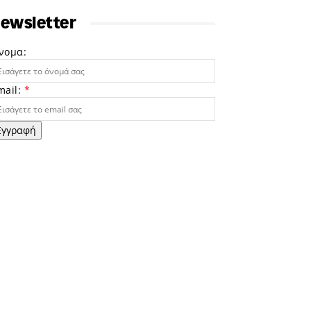
ewsletter
νομα:
mail:
*
Εγγραφή