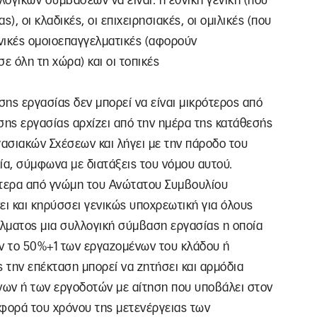
λογικών συμβάσεων να είναι: η εθνική γενική (που
, οι κλαδικές, οι επιχειρησιακές, οι ομιλικές (που
θνικές ομοιοεπαγγελματικές (αφορούν
 όλη τη χώρα) και οι τοπικές
ης εργασίας δεν μπορεί να είναι μικρότερος από
σης εργασίας αρχίζει από την ημέρα της κατάθεσής
ασιακών Σχέσεων και λήγει με την πάροδο του
α, σύμφωνα με διατάξεις του νόμου αυτού.
στερα από γνώμη του Ανώτατου Συμβουλίου
ει και κηρύσσει γενικώς υποχρεωτική για όλους
λματος μια συλλογική σύμβαση εργασίας η οποία
ν το 50%+1 των εργαζομένων του κλάδου ή
 την επέκταση μπορεί να ζητήσει και αρμόδια
νων ή των εργοδοτών με αίτηση που υποβάλει στον
αφορά του χρόνου της μετενέργειας των