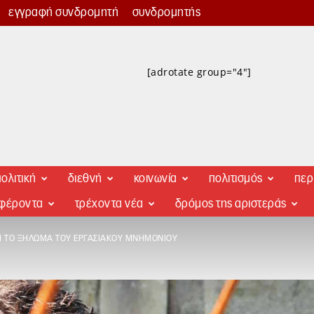
εγγραφή συνδρομητή
συνδρομητής
[adrotate group="4"]
ολιτική
διεθνή
κοινωνία
πολιτισμός
περ
αφέροντα
τρέχοντα νέα
δρόμος της αριστεράς
Η ΤΟ ΞΉΛΩΜΑ ΤΟΥ ΕΡΓΑΣΙΑΚΟΎ ΜΝΗΜΟΝΊΟΥ