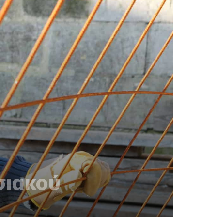
σιακού