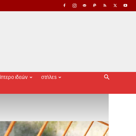
ίπτερο ιδεών
στήλες