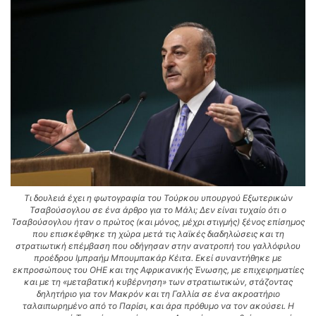
Τι δουλειά έχει η φωτογραφία του Τούρκου υπουργού Εξωτερικών
Τσαβούσογλου σε ένα άρθρο για το Μάλι; Δεν είναι τυχαίο ότι ο
Τσαβούσογλου ήταν ο πρώτος (και μόνος, μέχρι στιγμής) ξένος επίσημος
που επισκέφθηκε τη χώρα μετά τις λαϊκές διαδηλώσεις και τη
στρατιωτική επέμβαση που οδήγησαν στην ανατροπή του γαλλόφιλου
προέδρου Ιμπραήμ Μπουμπακάρ Κέιτα. Εκεί συναντήθηκε με
εκπροσώπους του ΟΗΕ και της Αφρικανικής Ένωσης, με επιχειρηματίες
και με τη «μεταβατική κυβέρνηση» των στρατιωτικών, στάζοντας
δηλητήριο για τον Μακρόν και τη Γαλλία σε ένα ακροατήριο
ταλαιπωρημένο από το Παρίσι, και άρα πρόθυμο να τον ακούσει. Η