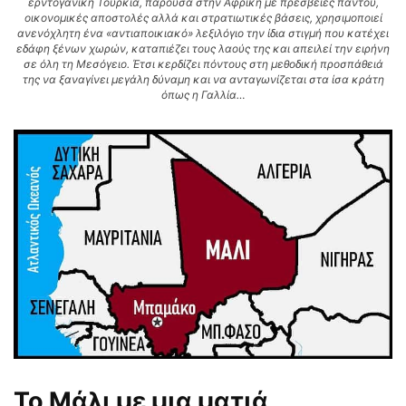
ερντογανική Τουρκία, παρούσα στην Αφρική με πρεσβείες παντού,
οικονομικές αποστολές αλλά και στρατιωτικές βάσεις, χρησιμοποιεί
ανενόχλητη ένα «αντιαποικιακό» λεξιλόγιο την ίδια στιγμή που κατέχει
εδάφη ξένων χωρών, καταπιέζει τους λαούς της και απειλεί την ειρήνη
σε όλη τη Μεσόγειο. Έτσι κερδίζει πόντους στη μεθοδική προσπάθειά
της να ξαναγίνει μεγάλη δύναμη και να ανταγωνίζεται στα ίσα κράτη
όπως η Γαλλία…
Το Μάλι με μια ματιά