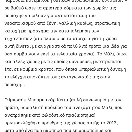
παρουσία και εμπλοκή δυτικών στρατιωτικών δυνάμεων –
σε βαθμό ώστε τα αριστερά κόμματα των χωρών της
περιοχής να μιλούν για αντικατάσταση του
νεοαποικισμού από ξένη, γαλλική κυρίως, στρατιωτική
κατοχή με πρόσχημα την καταπολέμηση των
τζιχαντιστών (στο πλαίσιο με τα στοιχεία για τη χώρα
αυτή δίνεται με αναγκαστικά πολύ λιτό τρόπο μια ιδέα για
όσα συμβαίνουν εκεί τα τελευταία χρόνια). Το Μάλι, όπως
και άλλες χώρες με τις οποίες συνορεύει, μετατρέπεται
έτσι σε κομβικό κράτος, που όποια ιμπεριαλιστική δύναμη
το ελέγχει αποκόπτει τους ανταγωνιστές της στην
περιοχή…
Ο Ιμπραήμ Μπουμπακάρ Κέιτα (απλή συνωνυμία με τον
πρώτο, σοσιαλιστή πρόεδρο του ανεξάρτητου Μάλι, που
ανατράπηκε από φιλοδυτικό πραξικόπημα)
πρωτοεκλέχθηκε πρόεδρος της χώρας αυτής το 2013,
μετά από ένα πραξικόπημα που επισημοποίησε και