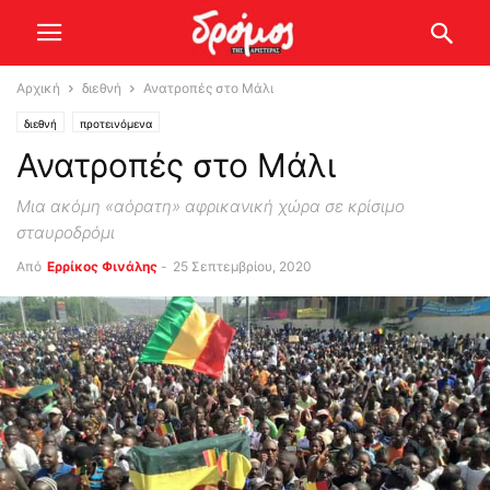
Αρχική
διεθνή
Ανατροπές στο Μάλι
διεθνή
προτεινόμενα
Ανατροπές στο Μάλι
Μια ακόμη «αόρατη» αφρικανική χώρα σε κρίσιμο
σταυροδρόμι
Από
Ερρίκος Φινάλης
-
25 Σεπτεμβρίου, 2020