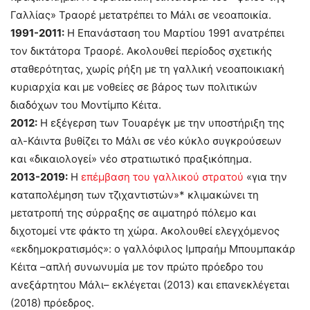
Γαλλίας» Τραορέ μετατρέπει το Μάλι σε νεοαποικία.
1991-2011:
Η Επανάσταση του Μαρτίου 1991 ανατρέπει
τον δικτάτορα Τραορέ. Ακολουθεί περίοδος σχετικής
σταθερότητας, χωρίς ρήξη με τη γαλλική νεοαποικιακή
κυριαρχία και με νοθείες σε βάρος των πολιτικών
διαδόχων του Μοντίμπο Κέιτα.
2012:
Η εξέγερση των Τουαρέγκ με την υποστήριξη της
αλ-Κάιντα βυθίζει το Μάλι σε νέο κύκλο συγκρούσεων
και «δικαιολογεί» νέο στρατιωτικό πραξικόπημα.
2013-2019:
Η
επέμβαση του γαλλικού στρατού
«για την
καταπολέμηση των τζιχαντιστών»* κλιμακώνει τη
μετατροπή της σύρραξης σε αιματηρό πόλεμο και
διχοτομεί ντε φάκτο τη χώρα. Ακολουθεί ελεγχόμενος
«εκδημοκρατισμός»: ο γαλλόφιλος Ιμπραήμ Μπουμπακάρ
Κέιτα –απλή συνωνυμία με τον πρώτο πρόεδρο του
ανεξάρτητου Μάλι– εκλέγεται (2013) και επανεκλέγεται
(2018) πρόεδρος.