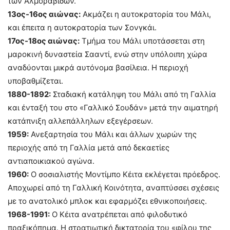
των Αλμοραβιδών.
13ος-16ος αιώνας:
Ακμάζει η αυτοκρατορία του Μάλι,
και έπειτα η αυτοκρατορία των Σονγκάι.
17ος-18ος αιώνας:
Τμήμα του Μάλι υποτάσσεται στη
μαροκινή δυναστεία Σααντί, ενώ στην υπόλοιπη χώρα
αναδύονται μικρά αυτόνομα βασίλεια. Η περιοχή
υποβαθμίζεται.
1880-1892:
Σταδιακή κατάληψη του Μάλι από τη Γαλλία
και ένταξή του στο «Γαλλικό Σουδάν» μετά την αιματηρή
κατάπνιξη αλλεπάλληλων εξεγέρσεων.
1959:
Ανεξαρτησία του Μάλι και άλλων χωρών της
περιοχής από τη Γαλλία μετά από δεκαετίες
αντιαποικιακού αγώνα.
1960:
Ο σοσιαλιστής Μοντίμπο Κέιτα εκλέγεται πρόεδρος.
Αποχωρεί από τη Γαλλική Κοινότητα, αναπτύσσει σχέσεις
με το ανατολικό μπλοκ και εφαρμόζει εθνικοποιήσεις.
1968-1991:
Ο Κέιτα ανατρέπεται από φιλοδυτικό
πραξικόπημα. Η στρατιωτική δικτατορία του «φίλου της