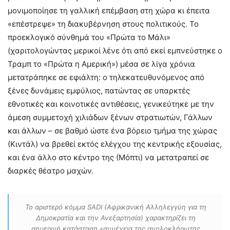
μονιμοποίησε τη γαλλική επέμβαση στη χώρα κι έπειτα
«επέστρεψε» τη διακυβέρνηση στους πολιτικούς. Το
προεκλογικό σύνθημά του «Πρώτα το Μάλι»
(χαριτολογώντας μερικοί λένε ότι από εκεί εμπνεύστηκε ο
Τραμπ το «Πρώτα η Αμερική») μέσα σε λίγα χρόνια
μετατράπηκε σε εφιάλτη: ο τηλεκατευθυνόμενος από
ξένες δυνάμεις εμφύλιος, πατώντας σε υπαρκτές
εθνοτικές και κοινοτικές αντιθέσεις, γενικεύτηκε με την
άμεση συμμετοχή χιλιάδων ξένων στρατιωτών, Γάλλων
και άλλων – σε βαθμό ώστε ένα βόρειο τμήμα της χώρας
(Κιντάλ) να βρεθεί εκτός ελέγχου της κεντρικής εξουσίας,
και ένα άλλο στο κέντρο της (Μόπτι) να μετατραπεί σε
διαρκές θέατρο μαχών.
Το αριστερό κόμμα SADI (Αφρικανική Αλληλεγγύη για τη
Δημοκρατία και την Ανεξαρτησία) χαρακτηρίζει τη
σημερινή κατάσταση «συνέχεια της ανολοκλήρωτης