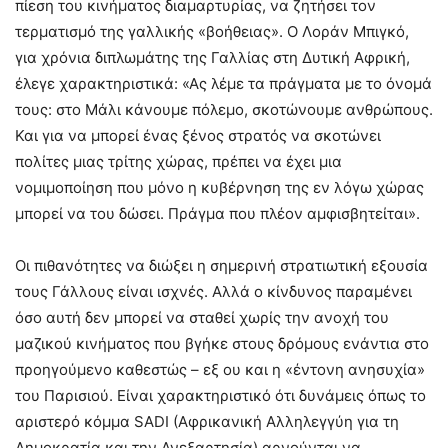
πίεση του κινήματος διαμαρτυρίας, να ζητήσει τον
τερματισμό της γαλλικής «βοήθειας». Ο Λοράν Μπιγκό,
για χρόνια διπλωμάτης της Γαλλίας στη Δυτική Αφρική,
έλεγε χαρακτηριστικά: «Ας λέμε τα πράγματα με το όνομά
τους: στο Μάλι κάνουμε πόλεμο, σκοτώνουμε ανθρώπους.
Και για να μπορεί ένας ξένος στρατός να σκοτώνει
πολίτες μιας τρίτης χώρας, πρέπει να έχει μια
νομιμοποίηση που μόνο η κυβέρνηση της εν λόγω χώρας
μπορεί να του δώσει. Πράγμα που πλέον αμφισβητείται».
Οι πιθανότητες να διώξει η σημερινή στρατιωτική εξουσία
τους Γάλλους είναι ισχνές. Αλλά ο κίνδυνος παραμένει
όσο αυτή δεν μπορεί να σταθεί χωρίς την ανοχή του
μαζικού κινήματος που βγήκε στους δρόμους ενάντια στο
προηγούμενο καθεστώς – εξ ου και η «έντονη ανησυχία»
του Παρισιού. Είναι χαρακτηριστικό ότι δυνάμεις όπως το
αριστερό κόμμα SADI (Αφρικανική Αλληλεγγύη για τη
Δημοκρατία και την Ανεξαρτησία) αρνούνται να