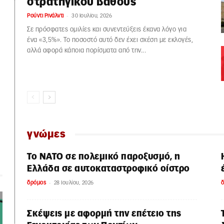
στρατηγικού βάθους
-
Ρούντι Ρινάλντι
30 Ιουλίου, 2026
Σε πρόσφατες ομιλίες και συνεντεύξεις έκανα λόγο για
ένα «3,5%». Το ποσοστό αυτό δεν έχει σχέση με εκλογές,
αλλά αφορά κάποια πορίσματα από την...
γνώμες
Το ΝΑΤΟ σε πολεμικό παροξυσμό, η
Ελλάδα σε αυτοκαταστροφικό οίστρο
-
δρόμος
28 Ιουλίου, 2026
Σκέψεις με αφορμή την επέτειο της