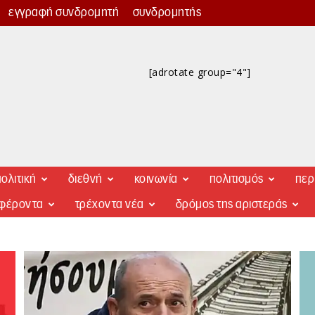
εγγραφή συνδρομητή
συνδρομητής
[adrotate group="4"]
ολιτική
διεθνή
κοινωνία
πολιτισμός
περ
αφέροντα
τρέχοντα νέα
δρόμος της αριστεράς