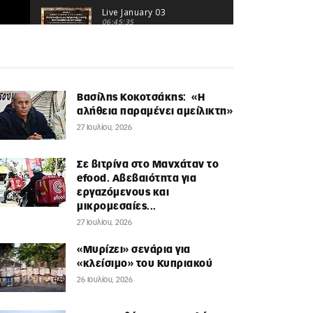
ΣΥΝΕΔΡΙΟΥ
Live January 03
06:45:35
Βασίλης Κοκοτσάκης: «Η
αλήθεια παραμένει αμείλικτη»
27 Ιουλίου, 2026
Σε βιτρίνα στο Μανχάταν το
efood. Αβεβαιότητα για
εργαζόμενους και
μικρομεσαίες...
27 Ιουλίου, 2026
«Μυρίζει» σενάρια για
«κλείσιμο» του Κυπριακού
26 Ιουλίου, 2026