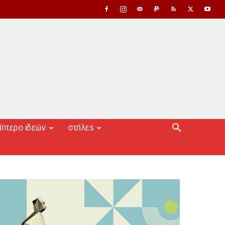
ίπτερο ιδεών
στήλες