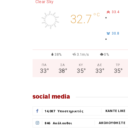
Clear Sky
33.4
°
C
32.7
°
30.8
°
38%
3.1m/s
0%
ΠΑ
ΣΑ
ΚΥ
ΔΕ
ΤΡ
33
°
38
°
35
°
33
°
35
°
social media
ΚΆΝΤΕ LIKE
14,087
Υποστηρικτές
ΑΚΟΛΟΥΘΉΣΤΕ
846
Ακόλουθοι