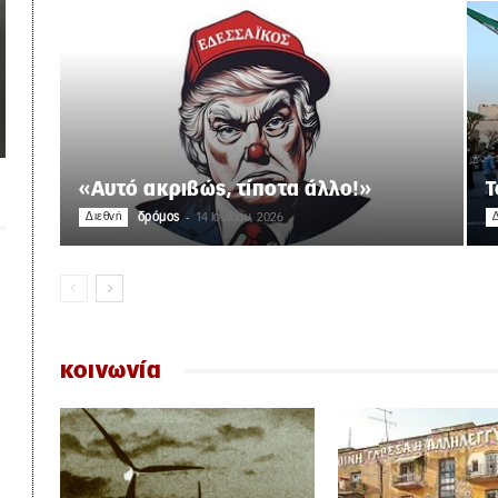
«Αυτό ακριβώς, τίποτα άλλο!»
Τ
-
Διεθνή
δρόμος
14 Ιουλίου, 2026
Δ
κοινωνία