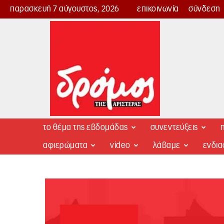
παρασκευή 7 αύγουστος, 2026
επικοινωνία
σύνδεση
Δρόμος
της
Αριστεράς
το θέμα της εβδομάδας
συνεντεύξεις
π
αφιερώματα
video
λάβαμε
ενδι