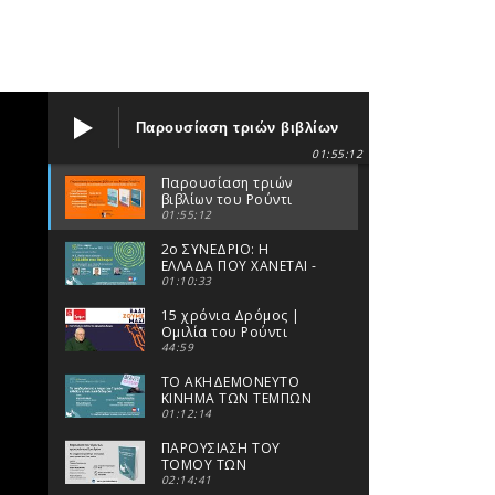
Παρουσίαση τριών βιβλίων
του Ρούντι Ρινάλντι
01:55:12
Παρουσίαση τριών
βιβλίων του Ρούντι
Ρινάλντι
01:55:12
2ο ΣΥΝΕΔΡΙΟ: Η
ΕΛΛΑΔΑ ΠΟΥ ΧΑΝΕΤΑΙ -
Η ΕΛΛΑΔΑ ΠΟΥ
01:10:33
ΘΕΛΟΥΜΕ!
15 χρόνια Δρόμος |
Ομιλία του Ρούντι
Ρινάλντι
44:59
ΤΟ ΑΚΗΔΕΜΟΝΕΥΤΟ
ΚΙΝΗΜΑ ΤΩΝ ΤΕΜΠΩΝ
ΑΛΛΑΖΕΙ ΤΑ ΠΟΛΙΤΙΚΑ
01:12:14
ΔΕΔΟΜΕΝΑ
ΠΑΡΟΥΣΙΑΣΗ ΤΟΥ
ΤΟΜΟΥ ΤΩΝ
ΠΡΑΚΤΙΚΩΝ ΤΟΥ
02:14:41