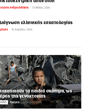
δικτυοκεντρική απάντηση
-
ντώνης Ανδρουλιδάκης
13 Μαΐου, 2026
Διάγνωση ελληνικής εσχατολογίας
-
δρόμος
15 Απριλίου, 2026
τοχοποιούν τα παιδιά σκόπιμα, ως
έρος της γενοκτονίας
-
ιεθνή
δρόμος
16 Ιουλίου, 2026