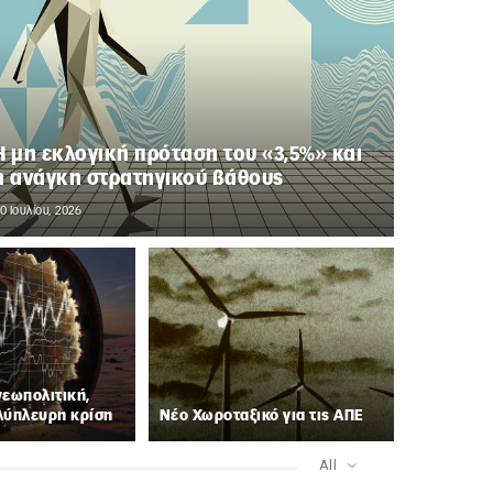
Η μη εκλογική πρόταση του «3,5%» και
η ανάγκη στρατηγικού βάθους
0 Ιουλίου, 2026
γεωπολιτική,
λύπλευρη κρίση
Νέο Χωροταξικό για τις ΑΠΕ
All