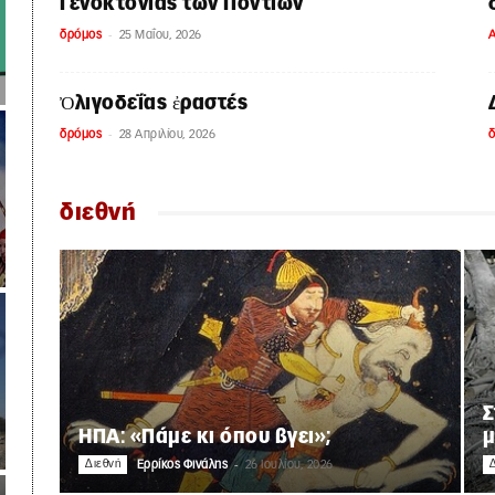
Γενοκτονίας των Ποντίων
-
δρόμος
25 Μαΐου, 2026
Α
Ὀλιγοδεΐας ἐραστές
-
δρόμος
28 Απριλίου, 2026
διεθνή
Σ
ΗΠΑ: «Πάμε κι όπου βγει»;
μ
-
Διεθνή
Ερρίκος Φινάλης
26 Ιουλίου, 2026
Δ