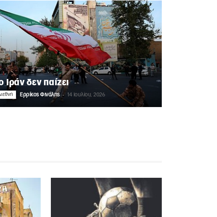
ο Ιράν δεν παίζει
-
ιεθνή
Ερρίκος Φινάλης
14 Ιουλίου, 2026