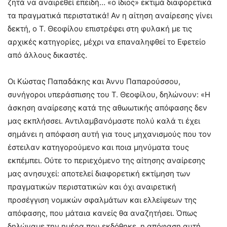
ζητά να αναιρεθεί επειδή… «ο ίδιος» εκτιμά διαφορετικά
τα πραγματικά περιστατικά! Αν η αίτηση αναίρεσης γίνει
δεκτή, ο Τ. Θεοφίλου επιστρέφει στη φυλακή με τις
αρχικές κατηγορίες, μέχρι να επαναληφθεί το Εφετείο
από άλλους δικαστές.
Οι Κώστας Παπαδάκης και Άννυ Παπαρούσσου,
συνήγοροι υπεράσπισης του Τ. Θεοφίλου, δηλώνουν: «Η
άσκηση αναίρεσης κατά της αθωωτικής απόφασης δεν
μας εκπλήσσει. Αντιλαμβανόμαστε πολύ καλά τι έχει
σημάνει η απόφαση αυτή για τους μηχανισμούς που τον
έστειλαν κατηγορούμενο και ποια μηνύματα τους
εκπέμπει. Ούτε το περιεχόμενο της αίτησης αναίρεσης
μας ανησυχεί: αποτελεί διαφορετική εκτίμηση των
πραγματικών περιστατικών και όχι αναιρετική
προσέγγιση νομικών σφαλμάτων και ελλείψεων της
απόφασης, που μάταια κανείς θα αναζητήσει. Όπως
δηλώναμε την ημέρα που εκδόθηκε, η απόφαση αυτή