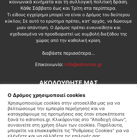
κοινωνικά κινήματα και τη συλλογική πολιτική δράση.
Κάθε Σάββατο έως και Τρίτη στα περίπτερα.
Τι είδους εγχείρημα μπορεί να είναι ο Δρόμος του δεύτερου
κύκλου; Σε αυτό το ερώτημα πρέπει, κατ’ αρχάς, να δώσουμε
μιαν απάντηση. Ο Δρόμος πρέπει ενσυνείδητα και
σχεδιασμένα να προσδιοριστεί ως συμβολή διεξόδου της
χώρας από την καθολική κρίση.
διαβάστε περισσότερα...
Επικοινωνία:
info@edromos.gr
ΑΚΟΛΟΥΘΗΣΕ ΜΑΣ
Ο Δρόμος χρησιμοποιεί cookies
Χρησιμοποιούμε cookies στην ιστοσελίδα μας για να
βελτιώσουμε την εμπειρία περιήγησης και να
καταγράφουμε τις προτιμήσεις σας όταν επισκέπτεστε
ξανά το edromos.gr. Κλικάροντας στο "Αποδοχή όλων",
συναινείτε στη χρήση όλων των cookies. Παρόλαυτα,
Εγγραφή συνδρομητή
Πολιτική
Διεθνή
Κοινωνία
μπορείτε να επισκεφθείτε τις "Ρυθμίσεις Cookies" για να
ελέγξετε και να αλλάξετε τις επιλογές σας.