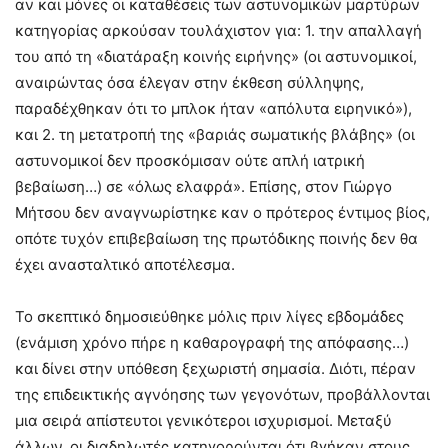
αν και μόνες οι καταθέσεις των αστυνομικών μαρτύρων
κατηγορίας αρκούσαν τουλάχιστον για: 1. την απαλλαγή
του από τη «διατάραξη κοινής ειρήνης» (οι αστυνομικοί,
αναιρώντας όσα έλεγαν στην έκθεση σύλληψης,
παραδέχθηκαν ότι το μπλοκ ήταν «απόλυτα ειρηνικό»),
και 2. τη μετατροπή της «βαριάς σωματικής βλάβης» (οι
αστυνομικοί δεν προσκόμισαν ούτε απλή ιατρική
βεβαίωση…) σε «όλως ελαφρά». Επίσης, στον Γιώργο
Μήτσου δεν αναγνωρίστηκε καν ο πρότερος έντιμος βίος,
οπότε τυχόν επιβεβαίωση της πρωτόδικης ποινής δεν θα
έχει ανασταλτικό αποτέλεσμα.
Το σκεπτικό δημοσιεύθηκε μόλις πριν λίγες εβδομάδες
(ενάμιση χρόνο πήρε η καθαρογραφή της απόφασης…)
και δίνει στην υπόθεση ξεχωριστή σημασία. Διότι, πέραν
της επιδεικτικής αγνόησης των γεγονότων, προβάλλονται
μια σειρά απίστευτοι γενικότεροι ισχυρισμοί. Μεταξύ
άλλων, οι διαδηλωτές κατηγορούνται ότι βγήκαν στους