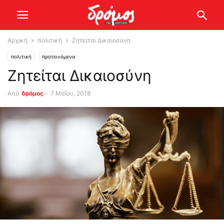
Αρχική
πολιτική
Ζητείται Δικαιοσύνη
πολιτική
προτεινόμενα
Ζητείται Δικαιοσύνη
Από
δρόμος
-
7 Μαΐου, 2018