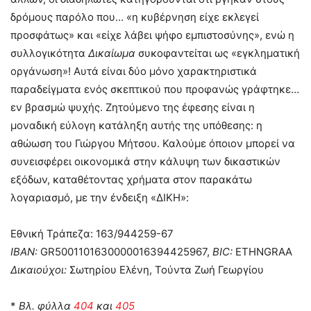
δρόμους παρόλο που… «η κυβέρνηση είχε εκλεγεί
προσφάτως» και «είχε λάβει ψήφο εμπιστοσύνης», ενώ η
συλλογικότητα
Δικαίωμα
συκοφαντείται ως «εγκληματική
οργάνωση»! Αυτά είναι δύο μόνο χαρακτηριστικά
παραδείγματα ενός σκεπτικού που προφανώς γράφτηκε…
εν βρασμώ ψυχής. Ζητούμενο της έφεσης είναι η
μοναδική εύλογη κατάληξη αυτής της υπόθεσης: η
αθώωση του Γιώργου Μήτσου. Καλούμε όποιον μπορεί να
συνεισφέρει οικονομικά στην κάλυψη των δικαστικών
εξόδων, καταθέτοντας χρήματα στον παρακάτω
λογαριασμό, με την ένδειξη «ΔΙΚΗ»:
Εθνική Τράπεζα: 163/944259-67
ΙΒΑΝ:
GR5001101630000016394425967,
BIC:
ETHNGRAA
Δικαιούχοι:
Σωτηρίου Ελένη, Τούντα Ζωή Γεωργίου
*
Βλ. φύλλα
404
και
405